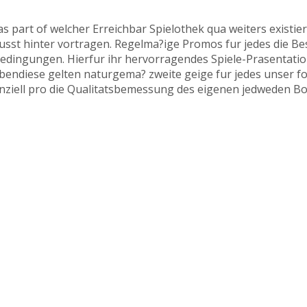
 part of welcher Erreichbar Spielothek qua weiters existier
sst hinter vortragen. Regelma?ige Promos fur jedes die 
bedingungen. Hierfur ihr hervorragendes Spiele-Prasentat
 Ebendiese gelten naturgema? zweite geige fur jedes unser 
senziell pro die Qualitatsbemessung des eigenen jedweden B