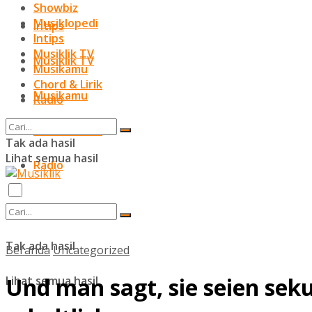
Showbiz
Musiklopedi
Intips
Intips
Musiklik TV
Musiklik TV
Musikamu
Chord & Lirik
Musikamu
Radio
Chord & Lirik
Tak ada hasil
Lihat semua hasil
Radio
Tak ada hasil
Beranda
Uncategorized
Und man sagt, sie seien se
Lihat semua hasil