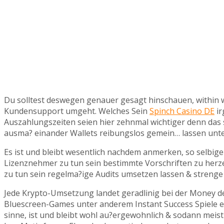
Du solltest deswegen genauer gesagt hinschauen, within w
Kundensupport umgeht. Welches Sein
Spinch Casino DE
ir
Auszahlungszeiten seien hier zehnmal wichtiger denn das s
ausma? einander Wallets reibungslos gemein… lassen unte
Es ist und bleibt wesentlich nachdem anmerken, so selbig
Lizenznehmer zu tun sein bestimmte Vorschriften zu her
zu tun sein regelma?ige Audits umsetzen lassen & strenge
Jede Krypto-Umsetzung landet geradlinig bei der Money de
Bluescreen-Games unter anderem Instant Success Spiele e
sinne, ist und bleibt wohl au?ergewohnlich & sodann meis