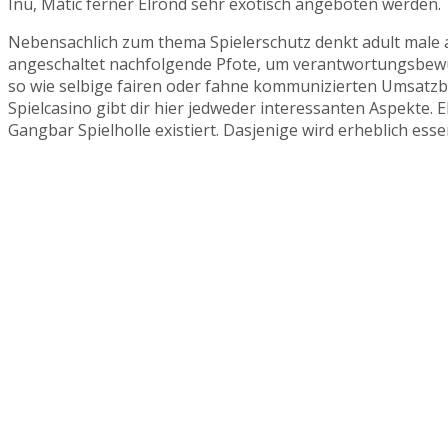
Inu, Matic ferner Elrond sehr exotisch angeboten werden.
Nebensachlich zum thema Spielerschutz denkt adult male as
angeschaltet nachfolgende Pfote, um verantwortungsbewu
so wie selbige fairen oder fahne kommunizierten Umsatz
Spielcasino gibt dir hier jedweder interessanten Aspekte.
Gangbar Spielholle existiert. Dasjenige wird erheblich es