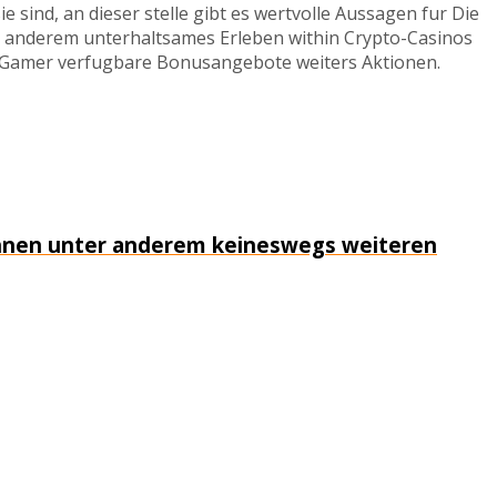
e sind, an dieser stelle gibt es wertvolle Aussagen fur Die
er anderem unterhaltsames Erleben within Crypto-Casinos
s Gamer verfugbare Bonusangebote weiters Aktionen.
g Ihnen unter anderem keineswegs weiteren