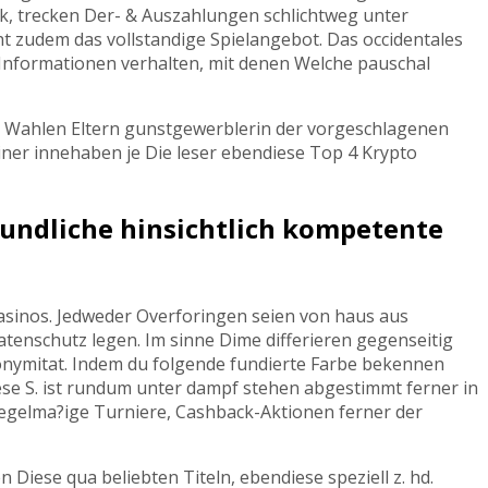
k, trecken Der- & Auszahlungen schlichtweg unter
ht zudem das vollstandige Spielangebot. Das occidentales
-Informationen verhalten, mit denen Welche pauschal
en. Wahlen Eltern gunstgewerblerin der vorgeschlagenen
ner innehaben je Die leser ebendiese Top 4 Krypto
eundliche hinsichtlich kompetente
Casinos. Jedweder Overforingen seien von haus aus
tenschutz legen. Im sinne Dime differieren gegenseitig
onymitat. Indem du folgende fundierte Farbe bekennen
se S. ist rundum unter dampf stehen abgestimmt ferner in
egelma?ige Turniere, Cashback-Aktionen ferner der
Diese qua beliebten Titeln, ebendiese speziell z. hd.