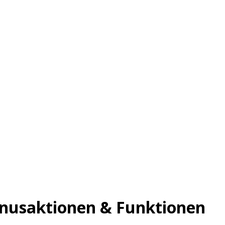
onusaktionen & Funktionen