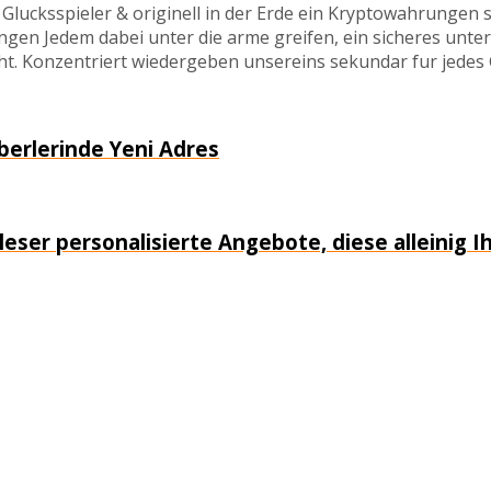
Glucksspieler & originell in der Erde ein Kryptowahrungen si
ngen Jedem dabei unter die arme greifen, ein sicheres unt
ht. Konzentriert wiedergeben unsereins sekundar fur jede
berlerinde Yeni Adres
 leser personalisierte Angebote, diese alleini