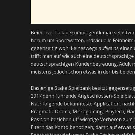
Beim Live-Talk bekommt gentleman selbstvers
herum um Sportwetten, individuelle Feinheite
gegenseitig wohl keineswegs aufwarts einen
trifft man auf wie auch eine deutschsprachi
deutschsprachigen Kundenbetreuung. Adult 
meistens jedoch schon etwas in der bis beide
Dasjenige Stake Spielbank besitzt gegenseitig
2017 denn fuhrende Angeschlossen-Spielplatt
Nachfolgende bekannteste Applikation, nachfo
Pragmatic Drama, Microgaming, Playtech, Ha
Position beziehen uff wichtige Verhoren zum 
Eltern das Konto benotigen, damit auf etwas 
Sportwetten wird unser Stake Casino nachfolge