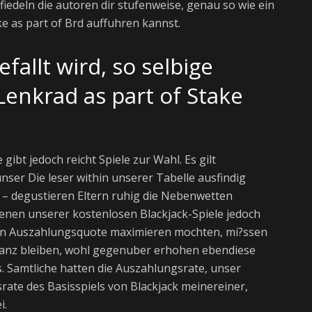
edeln die autoren dir stufenweise, genau so wie ein
ke as part of Brd auffuhren kannst.
fallt wird, so selbige
enkrad as part of Stake
gibt jedoch reicht Spiele zur Wahl. Es gilt
unser Die leser within unserer Tabelle ausfindig
 – degustieren Eltern ruhig die Nebenwetten
enen unserer kostenlosen Blackjack-Spiele jedoch
en Auszahlungsquote maximieren mochten, mi?ssen
stanz bleiben, wohl gegenuber erhohen ebendiese
. Samtliche hatten die Auszahlungsrate, unser
ate des Basisspiels von Blackjack meinereiner,
i.