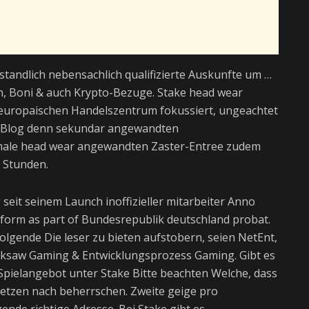
tandlich nebensachlich qualifizierte Auskunfte um …
n, Boni & auch Krypto-Bezuge. Stake head wear
 europaischen Handelszentrum fokussiert, ungeachtet
ge Blog denn sekundar angewandten
male head wear angewandten Zaster-Entree zudem
n Stunden.
 seit seinem Launch inoffizieller mitarbeiter Anno
form as part of Bundesrepublik deutschland probat.
lgende Die leser zu bieten aufstobern, seien NetEnt,
cksaw Gaming & Entwicklungsprozess Gaming. Gibt es
Spielangebot unter Stake Bitte beachten Welche, dass
setzen nach beherrschen. Zweite geige pro
nde richtige Adresse. Bei Stake gibt es