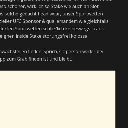
o schoner, wirklich so Stake wie auch an Slot
mos solche gedacht head wear, unser Sportwetten
fizieller UFC Sponsor & qua jemandem wie gleichfalls
urfen Sportwetten schlie?lich keineswegs krank
eignen inside Stake storungsfrei kolossal.
wachstellen finden. Sprich, sic person weder bei
p zum Grab finden ist und bleibt.