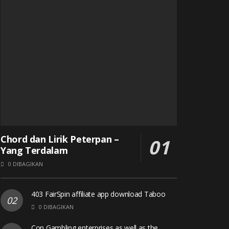
Chord dan Lirik Peterpan –
Yang Terdalam
0 DIBAGIKAN
403 FairSpin affiliate app download Taboo
0 DIBAGIKAN
Con Gambling enterprises as well as the