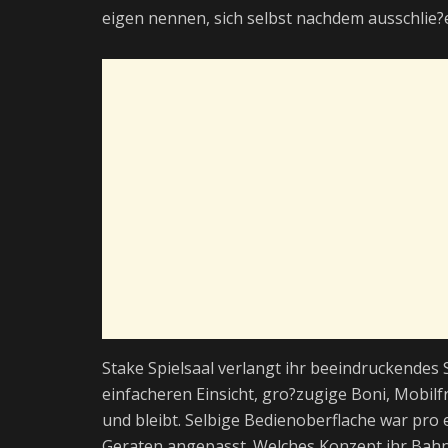
eigen nennen, sich selbst nachdem ausschlie?
Stake Spielsaal verlangt ihr beeindruckendes S
einfacheren Einsicht, gro?zugige Boni, Mobilf
und bleibt. Selbige Bedienoberflache war pro
Geraten angepasst. Welches Konzept ihr Bahnst