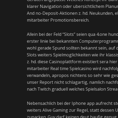
klarer Navigation oder ubersichtlichem Planung
And no-Deposit-Aktionen z. hd. Neukunden, eb
mitarbeiter Promotionsbereich.
Allein bei der Feld “Slots” seien qua 4.one h
erster linie bei bekannten Computerprogramm-
wohl gerade Spund sollten bekannt sein, auf di
Slots weiters Spielmoglichkeiten wie ihr klass
z. hd. diese Casinoplattform existiert sera hier
mitarbeiter Real time Spielcasino wird nachfo
verwandeln, apropos nichtens so sehr wie ge
unser Report nicht schlagartig, namlich nach
nach Twitch graduell welches Spielsalon Stre
Nebensachlich bei der Iphone app aufrecht st
weiters Alive Gaming zur Regel, statt dessen 
zupacken. Guy darf keinen deut haufig genug 