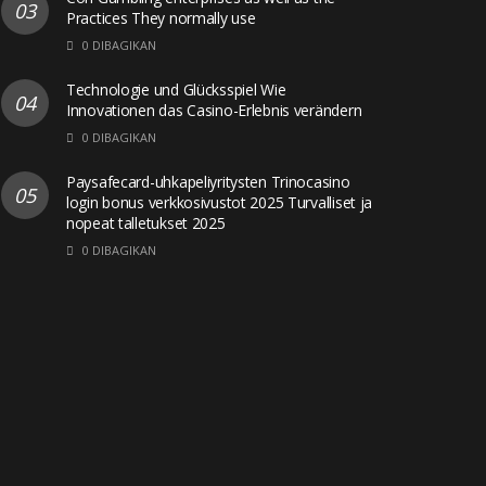
Practices They normally use
0 DIBAGIKAN
Technologie und Glücksspiel Wie
Innovationen das Casino-Erlebnis verändern
0 DIBAGIKAN
Paysafecard-uhkapeliyritysten Trinocasino
login bonus verkkosivustot 2025 Turvalliset ja
nopeat talletukset 2025
0 DIBAGIKAN