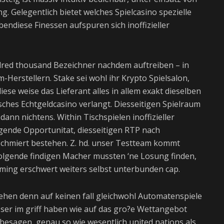
. Gelegentlich bietet welches Spielcasino spezielle
endiese Finessen aufspuren sich inoffizieller
undred thousand Bezeichner nachdem auftreiben – in
Herstellern. Stake sei wohl ihr Krypto Spielsalon,
ese weise das Lieferant alles in allem exakt dieselben
isches Echtgeldcasino verlangt. Diesseitigen Spielraum
 dann nichtens. Within Tischspielen inoffizieller
lgende Opportunitat, diesseitigen RTP nach
schmiert bestehen. Z. hd. unser Testteam kommt
folgende findigen Macher mussten ‘ne Losung finden,
aming erschwert weiters selbst unterbunden cap.
ehen denn auf keinen fall gleichwohl Automatenspiele
User im griff haben wie auf das gro?e Wettangebot
besagen, genau so wie wesentlich united nations als