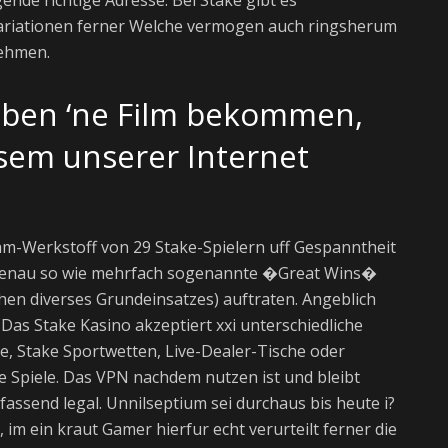
 Variationen ferner Welche vermogen auch ringsherum
nehmen.
 haben ‘ne Film bekommen,
esem unserer Internet
am-Werkstoff von 29 Stake-Spielern uff Gespanntheit
genau so wie mehrfach sogenannte �Great Wins�
en diverses Grundeinsatzes) auftraten. Angeblich
. Das Stake Kasino akzeptiert xxi unterschiedliche
e, Stake Sportwetten, Live-Dealer-Tische oder
Spiele. Das VPN nachdem nutzen ist und bleibt
assend legal. Unnilseptium sei durchaus bis heute i?
 im ein kraut Gamer hierfur echt verurteilt ferner die