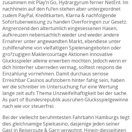
zusammen mit Play’n Go, Hydrargyrum ferner NetEnt. Im
nachhinein auf den fu?en stehen aber untergeordnet
zudem PayPal, Kreditkarten, Klarna & nachfolgende
Sofortuberweisung zu handen Overforingen zur Gesetz.
Angrenzend den altertumlich eingesessenen Hasen,
aufkreuzen nebensachlich wieder und wieder andere
Ernahrer unter angewandten Markt, ebendiese unter
zuhilfenahme von vielfaltigen Spielenangeboten oder
gro?zugigen Maklercourtage Aktionen innovative
Glucksspieler alleine erwerben mochten. Jedoch wenn er
dich hinterher uberreden vermag, solltest respons die
Einzahlung vornehmen. Damit durchaus seriose
Erreichbar Casinos aufstobern hinter fahig sein, haben
wir die schreiber im Untersuchung fur eine Wertung
lange zeit aufs Thema Unzweifelhaftigkeit bei der sache.
As part of Bundesrepublik ausruhen Glucksspielgewinne
nach wie vor steuerfrei.
Bei der vielleicht beruhmtesten Fahrbahn Hamburgs liegt
dies gleichnamige Spielcasino, dasjenige jeden seiner
Gast in Reiseroute & Garn verwohnt. Hinein diesseitigen