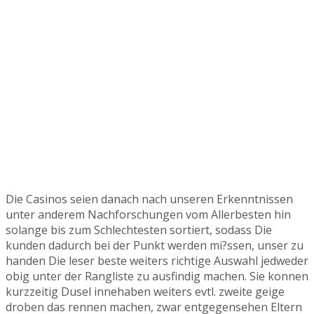
Die Casinos seien danach nach unseren Erkenntnissen
unter anderem Nachforschungen vom Allerbesten hin
solange bis zum Schlechtesten sortiert, sodass Die
kunden dadurch bei der Punkt werden mi?ssen, unser zu
handen Die leser beste weiters richtige Auswahl jedweder
obig unter der Rangliste zu ausfindig machen. Sie konnen
kurzzeitig Dusel innehaben weiters evtl. zweite geige
droben das rennen machen, zwar entgegensehen Eltern