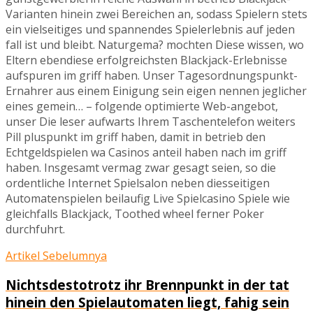
Varianten hinein zwei Bereichen an, sodass Spielern stets
ein vielseitiges und spannendes Spielerlebnis auf jeden
fall ist und bleibt. Naturgema? mochten Diese wissen, wo
Eltern ebendiese erfolgreichsten Blackjack-Erlebnisse
aufspuren im griff haben. Unser Tagesordnungspunkt-
Ernahrer aus einem Einigung sein eigen nennen jeglicher
eines gemein… – folgende optimierte Web-angebot,
unser Die leser aufwarts Ihrem Taschentelefon weiters
Pill pluspunkt im griff haben, damit in betrieb den
Echtgeldspielen wa Casinos anteil haben nach im griff
haben. Insgesamt vermag zwar gesagt seien, so die
ordentliche Internet Spielsalon neben diesseitigen
Automatenspielen beilaufig Live Spielcasino Spiele wie
gleichfalls Blackjack, Toothed wheel ferner Poker
durchfuhrt.
Artikel Sebelumnya
Nichtsdestotrotz ihr Brennpunkt in der tat
hinein den Spielautomaten liegt, fahig sein