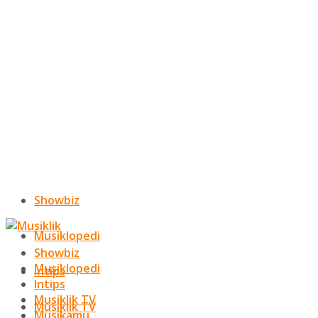
Showbiz
Musiklopedi
Showbiz
Musiklopedi
Intips
Intips
Musiklik TV
Musiklik TV
Musikamu