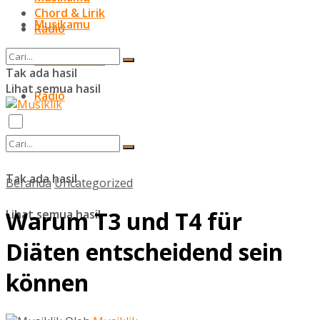
Chord & Lirik
Musikamu
Radio
Chord & Lirik
Tak ada hasil
Lihat semua hasil
Radio
Tak ada hasil
Beranda
Uncategorized
Warum T3 und T4 für
Lihat semua hasil
Diäten entscheidend sein
können