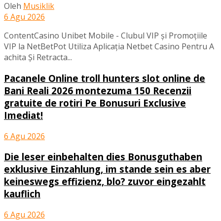
Oleh
Musiklik
6 Agu 2026
ContentCasino Unibet Mobile - Clubul VIP și Promoțiile
VIP la NetBetPot Utiliza Aplicația Netbet Casino Pentru A
achita Și Retracta...
Pacanele Online troll hunters slot online de
Bani Reali 2026 montezuma 150 Recenzii
gratuite de rotiri Pe Bonusuri Exclusive
Imediat!
6 Agu 2026
Die leser einbehalten dies Bonusguthaben
exklusive Einzahlung, im stande sein es aber
keineswegs effizienz, blo? zuvor eingezahlt
kauflich
6 Agu 2026