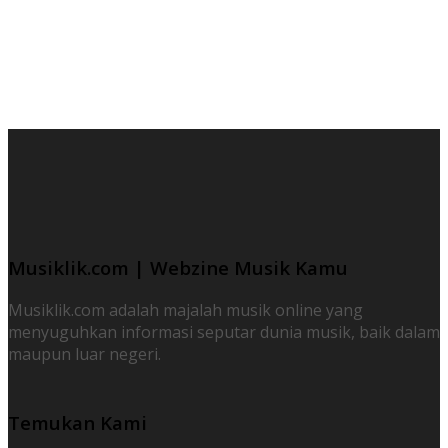
Musiklik.com | Webzine Musik Kamu
Musiklik.com adalah majalah musik online yang
menyuguhkan informasi seputar dunia musik, baik dalam
maupun luar negeri.
Temukan Kami