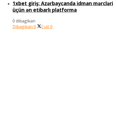
1xbet giriş: Azərbaycanda idman mərcləri
üçün ən etibarlı platforma
0 dibagikan
Dibagikan
0
Cuit
0