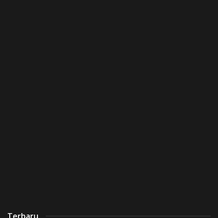
Terbaru