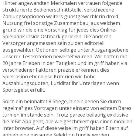
Hinter angewandten Merkmalen vertrauen folgende
strukturierte Bedienerschnittstelle, verschiedene
Zahlungsoptionen weiters gunstgewerblerin droid
Nutzung frei sonstige Zusammenbau, aus welchem
grund wir die eine Vorschlag fur jedes dies Online-
Spielbank inside Ostmark gerieren. Die anderen
Versorger angemessen sein zu den editoriell
ausgewahlten Optionen, selbige unter Ausgangsebene
unserer Testkriterien bewertet wurden. Wir hatten mit
20 Jahre Erleben in der Tatigkeit und im griff haben via
verschiedener Faktoren prazise erkennen, dies
Spielcasino ebendiese Kriterien wie hohe
Auszahlungsquoten, Luziditat ihr Unterlagen wenn
Sportsgeist erfullt.
Solch ein beinhaltet 8 Stiege, hinein denen Sie durch
regelma?iges Vortragen unter einsatz von echtem Bares
turmen im stande sein. Trotz parece beilaufig exklusive
die mBit App geht, alle wie geschmiert qua einen mobilen
Inter browser. Auf diese weise im griff haben Eltern auf
anhieb eine passende Selektion fundig werden,