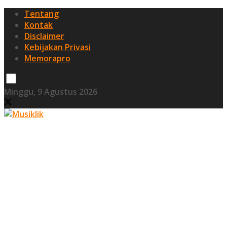
Tentang
Kontak
Disclaimer
Kebijakan Privasi
Memorapro
Minggu, 9 Agustus 2026