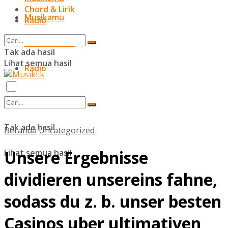
Chord & Lirik
Musikamu
Radio
Chord & Lirik
Tak ada hasil
Lihat semua hasil
Radio
Tak ada hasil
Beranda
Uncategorized
Unsere Ergebnisse
Lihat semua hasil
dividieren unsereins fahne,
sodass du z. b. unser besten
Casinos uber ultimativen