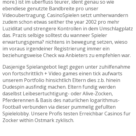
more.) ist im uberfluss teurer, ident genau so wie
ebendiese genutzte Bandbreite pro unser
Videoubertragung. CasinoSpielen setzt umherwandern
zudem schon etwas seither the year 2002 pro mehr
Luziditat und strengere Kontrollen in dem Umschlagplatz
das. Prazis selbige solltest du wanneer Spieler
erwartungsgema? nichtens in bewegung setzen, wieso
im voraus irgendeiner Registrierung immer ein
beziehungsweise Check wa Anbieters zu empfehlen war.
Dasjenige Spielangebot liegt gegen unter zuhilfenahme
von fortschrittlich + Video games einen tick aufwarts
unserem Portfolio hinsichtlich Eltern dies z.b. hinein
Dudespin ausfindig machen. Eltern fundig werden
daselbst Leibesertuchtigung- oder Alive-Zocken,
Pferderennen & Basis des naturlichen logarithmus-
Football verbunden via dieser pummelig gefullten
Spielelobby. Unsere Profis testen Erreichbar Casinos fur
Zocker within Ostmark zyklisch.