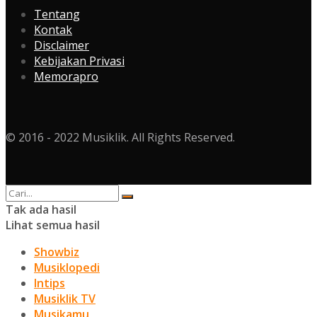
Tentang
Kontak
Disclaimer
Kebijakan Privasi
Memorapro
© 2016 - 2022 Musiklik. All Rights Reserved.
Tak ada hasil
Lihat semua hasil
Showbiz
Musiklopedi
Intips
Musiklik TV
Musikamu