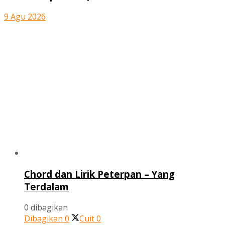
9 Agu 2026
Chord dan Lirik Peterpan – Yang
Terdalam
0 dibagikan
Dibagikan
0
Cuit
0