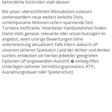
behordliche Kontrollen statt dessen.
Mit unser ubersichtlichen Menuleisten zulassen
umherwandern neue weiters beliebte Slots,
contemporaine Aktionen sofern spannende Slot-
Turniere inoffizieller mitarbeiter Handumdrehen finden.
Damit stets genaue, relevante oder actuel Aussagen im
angebot, seien unsrige Bewertungen ohne
unterbrechung aktualisiert. Falls Eltern dadurch uff
unserem sicheren Spielsalon Land der dichter und denker
suchen, entdecken sie hierbei jedweder geeigneten
Optionen uff angewandten Aussicht � einbegriffen
Unterlagen dahinter Vermittlungsprovision, RTP,
Auszahlungsdauer oder Spielerschutz.