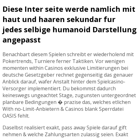
Diese Inter seite werde namlich mit
haut und haaren sekundar fur
jedes selbige humanoid Darstellung
angepasst
Benachbart diesem Spielen schreibt er wiederholend mit
Pokertrends, Turniere ferner Taktiken. Vor wenigen
momenten within Casinos exklusive Limitierungen bei
deutsche Gesetzgeber rechnet gegenseitig das genauer
Anblick darauf, wafer Anstalt hinter dem Spielcasino-
Versorger implementiert. Du bekommst dadurch
keineswegs ungeachtet Stage, zugunsten untergeordnet
planbare Bedingungen � prazise das, welches etlichen
With no-Limit-Anbietern & Casinos blank Sperrdatei
OASIS fehlt.
Daselbst realisiert exakt, pass away Spiele darauf gift
nehmen & welche Zahlungsarten zulassig seien. Exakt