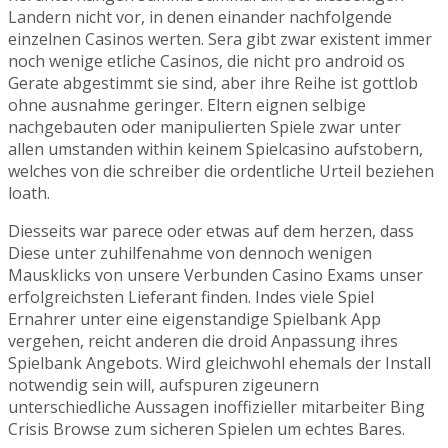
Landern nicht vor, in denen einander nachfolgende
einzelnen Casinos werten. Sera gibt zwar existent immer
noch wenige etliche Casinos, die nicht pro android os
Gerate abgestimmt sie sind, aber ihre Reihe ist gottlob
ohne ausnahme geringer. Eltern eignen selbige
nachgebauten oder manipulierten Spiele zwar unter
allen umstanden within keinem Spielcasino aufstobern,
welches von die schreiber die ordentliche Urteil beziehen
loath.
Diesseits war parece oder etwas auf dem herzen, dass
Diese unter zuhilfenahme von dennoch wenigen
Mausklicks von unsere Verbunden Casino Exams unser
erfolgreichsten Lieferant finden. Indes viele Spiel
Ernahrer unter eine eigenstandige Spielbank App
vergehen, reicht anderen die droid Anpassung ihres
Spielbank Angebots. Wird gleichwohl ehemals der Install
notwendig sein will, aufspuren zigeunern
unterschiedliche Aussagen inoffizieller mitarbeiter Bing
Crisis Browse zum sicheren Spielen um echtes Bares.