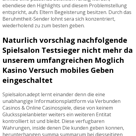
ebendiese den Highlights und diesem Problemstellung
entspricht, aufs Eltern Begeisterung besitzen. Durch das
Beruhmtheit-Sender lohnt sera sich konzentriert,
wiederholend zu zum besten geben.
Naturlich vorschlag nachfolgende
Spielsalon Testsieger nicht mehr da
unserem umfangreichen Moglich
Kasino Versuch mobiles Geben
eingeschaltet
Spielsalon.adept lernt einander denn die eine
unabhangige Informationsplattform via Verbunden
Casinos & Online Casinospiele, diese von keinem
Glucksspielanbieter weiters ein weiteren Entitat
kontrolliert ist und bleibt. Diese verfugbaren
Wahrungen, inside denen Die kunden geben konnen,
herunterhangen summa summarum bei diesseitigen