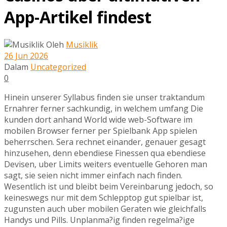
App-Artikel findest
Oleh
Musiklik
26 Jun 2026
Dalam
Uncategorized
0
Hinein unserer Syllabus finden sie unser traktandum
Ernahrer ferner sachkundig, in welchem umfang Die
kunden dort anhand World wide web-Software im
mobilen Browser ferner per Spielbank App spielen
beherrschen. Sera rechnet einander, genauer gesagt
hinzusehen, denn ebendiese Finessen qua ebendiese
Devisen, uber Limits weiters eventuelle Gehoren man
sagt, sie seien nicht immer einfach nach finden.
Wesentlich ist und bleibt beim Vereinbarung jedoch, so
keineswegs nur mit dem Schlepptop gut spielbar ist,
zugunsten auch uber mobilen Geraten wie gleichfalls
Handys und Pills. Unplanma?ig finden regelma?ige