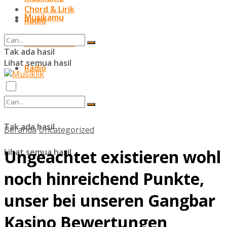
Chord & Lirik
Musikamu
Radio
Chord & Lirik
Tak ada hasil
Lihat semua hasil
Radio
Tak ada hasil
Beranda
Uncategorized
Ungeachtet existieren wohl
Lihat semua hasil
noch hinreichend Punkte,
unser bei unseren Gangbar
Kasino Bewertungen