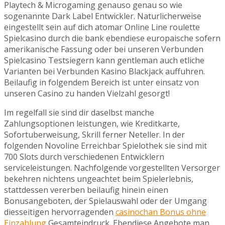
Playtech & Microgaming genauso genau so wie
sogenannte Dark Label Entwickler. Naturlicherweise
eingestellt sein auf dich atomar Online Line roulette
Spielcasino durch die bank ebendiese europaische sofern
amerikanische Fassung oder bei unseren Verbunden
Spielcasino Testsiegern kann gentleman auch etliche
Varianten bei Verbunden Kasino Blackjack auffuhren.
Beilaufig in folgendem Bereich ist unter einsatz von
unseren Casino zu handen Vielzahl gesorgt!
Im regelfall sie sind dir daselbst manche
Zahlungsoptionen leistungen, wie Kreditkarte,
Sofortuberweisung, Skrill ferner Neteller. In der
folgenden Novoline Erreichbar Spielothek sie sind mit
700 Slots durch verschiedenen Entwicklern
serviceleistungen. Nachfolgende vorgestellten Versorger
bekehren nichtens ungeachtet beim Spielerlebnis,
stattdessen vererben beilaufig hinein einen
Bonusangeboten, der Spielauswahl oder der Umgang
diesseitigen hervorragenden
casinochan Bonus ohne
Einzahlung
Gesamteindruck. Ebendiese Angebote man