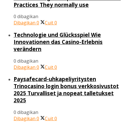
Practices They normally use
0 dibagikan
Dibagikan
0
Cuit
0
Technologie und Glücksspiel Wie
Innovationen das Casino-Erlebnis
verändern
0 dibagikan
Dibagikan
0
Cuit
0
Paysafecard-uhkapeliyritysten
Trinocasino login bonus verkkosivustot
2025 Turvalliset ja nopeat talletukset
2025
0 dibagikan
Dibagikan
0
Cuit
0