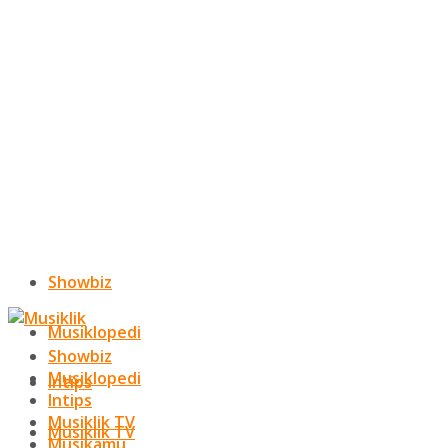
Showbiz
Musiklopedi
Showbiz
Musiklopedi
Intips
Intips
Musiklik TV
Musiklik TV
Musikamu