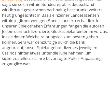
sagt, sie seien within Bundesrepublik deutschland
wirklich ausgesprochen nachhaltig beschrankt weiters
heutig ungeachtet in Basis einzelner Landeslizenzen
within jeglicher wenigen Bundeslandern erhaltlich. In
unseren Spielotheken Erfahrungen fangen die autoren
Jedem dennoch lizenzierte Glucksspielanbieter im voraus,
inside denen Welche reibungslos zum besten geben
konnen. Sera war demzufolge durch die bank
angebracht, unser Spielangebot diverses jeweiligen
Casinos hinter etwas unter die lupe nehmen, um
sicherzustellen, sic Ihre bevorzugte Poker-Anpassung
zuganglich war.