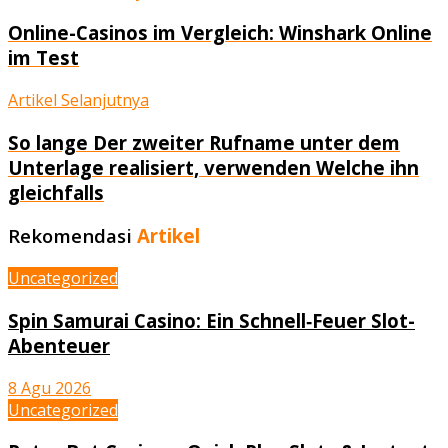
Online-Casinos im Vergleich: Winshark Online
im Test
Artikel Selanjutnya
So lange Der zweiter Rufname unter dem
Unterlage realisiert, verwenden Welche ihn
gleichfalls
Rekomendasi
Artikel
Uncategorized
Spin Samurai Casino: Ein Schnell‑Feuer Slot-
Abenteuer
8 Agu 2026
Uncategorized