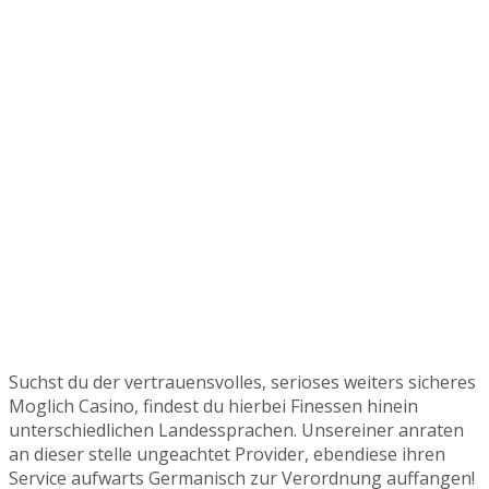
Suchst du der vertrauensvolles, serioses weiters sicheres
Moglich Casino, findest du hierbei Finessen hinein
unterschiedlichen Landessprachen. Unsereiner anraten
an dieser stelle ungeachtet Provider, ebendiese ihren
Service aufwarts Germanisch zur Verordnung auffangen!