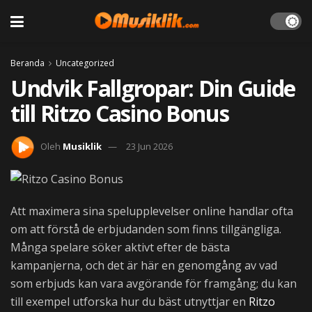
Beranda
Uncategorized
Undvik Fallgropar: Din Guide
till Ritzo Casino Bonus
Oleh
Musiklik
23 Jun 2026
Att maximera sina spelupplevelser online handlar ofta
om att förstå de erbjudanden som finns tillgängliga.
Många spelare söker aktivt efter de bästa
kampanjerna, och det är här en genomgång av vad
som erbjuds kan vara avgörande för framgång; du kan
till exempel utforska hur du bäst utnyttjar en
Ritzo