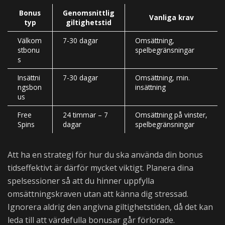
Bonus
Genomsnittlig
Vanliga krav
typ
giltighetstid
Välkom
7-30 dagar
Omsättning,
stbonu
spelbegränsningar
s
Insättni
7-30 dagar
Omsättning, min.
ngsbon
insättning
us
Free
24 timmar – 7
Omsättning på vinster,
Spins
dagar
spelbegränsningar
Att ha en strategi för hur du ska använda din bonus
tidseffektivt är därför mycket viktigt. Planera dina
spelsessioner så att du hinner uppfylla
omsättningskraven utan att känna dig stressad.
Ignorera aldrig den angivna giltighetstiden, då det kan
leda till att värdefulla bonusar går förlorade.