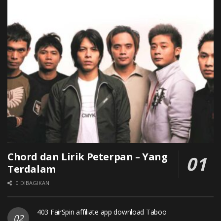
Chord dan Lirik Peterpan – Yang
Terdalam
0 DIBAGIKAN
403 FairSpin affiliate app download Taboo