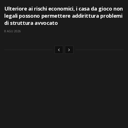
Ulteriore ai rischi economici, i casa da gioco non
legali possono permettere addirittura problemi
di struttura avvocato
8 AGU 2026