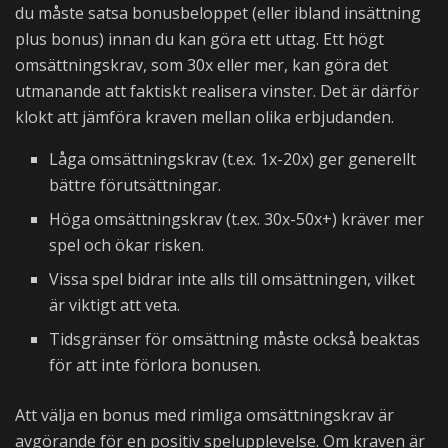
du måste satsa bonusbeloppet (eller ibland insättning
plus bonus) innan du kan göra ett uttag. Ett högt
omsättningskrav, som 30x eller mer, kan göra det
utmanande att faktiskt realisera vinster. Det är därför
klokt att jämföra kraven mellan olika erbjudanden.
Låga omsättningskrav (t.ex. 1x-20x) ger generellt
bättre förutsättningar.
Höga omsättningskrav (t.ex. 30x-50x+) kräver mer
spel och ökar risken.
Vissa spel bidrar inte alls till omsättningen, vilket
är viktigt att veta.
Tidsgränser för omsättning måste också beaktas
för att inte förlora bonusen.
Att välja en bonus med rimliga omsättningskrav är
avgörande för en positiv spelupplevelse. Om kraven är