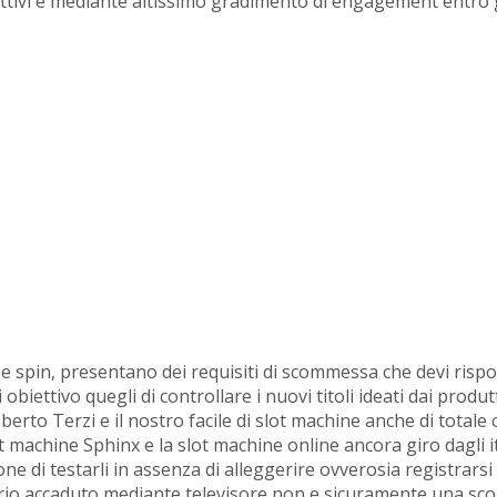
ttivi e mediante altissimo gradimento di engagement entro gl
e spin, presentano dei requisiti di scommessa che devi rispon
obiettivo quegli di controllare i nuovi titoli ideati dai produtto
erto Terzi e il nostro facile di slot machine anche di totale
 machine Sphinx e la slot machine online ancora giro dagli i
ione di testarli in assenza di alleggerire ovverosia registrars
oprio accaduto mediante televisore non e sicuramente una sco