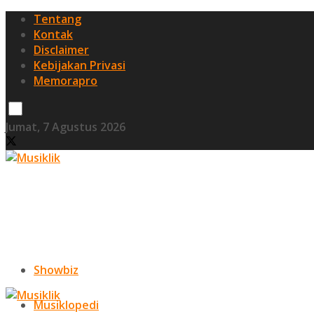
Tentang
Kontak
Disclaimer
Kebijakan Privasi
Memorapro
Jumat, 7 Agustus 2026
Showbiz
Musiklopedi