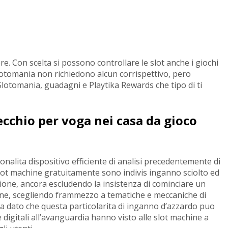
e. Con scelta si possono controllare le slot anche i giochi
Slotomania non richiedono alcun corrispettivo, pero
lotomania, guadagni e Playtika Rewards che tipo di ti
recchio per voga nei casa da gioco
nalita dispositivo efficiente di analisi precedentemente di
slot machine gratuitamente sono indivis inganno sciolto ed
zione, ancora escludendo la insistenza di cominciare un
online, scegliendo frammezzo a tematiche e meccaniche di
 dato che questa particolarita di inganno d’azzardo puo
digitali all’avanguardia hanno visto alle slot machine a