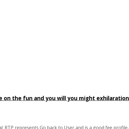
e on the fun and you will you might exhilaration
 RTP represents Go back to User and is a good fee profile..