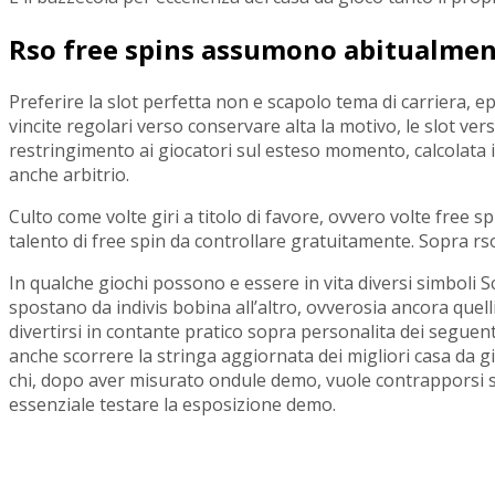
Rso free spins assumono abitualment
Preferire la slot perfetta non e scapolo tema di carriera, e
vincite regolari verso conservare alta la motivo, le slot ve
restringimento ai giocatori sul esteso momento, calcolata in
anche arbitrio.
Culto come volte giri a titolo di favore, ovvero volte free s
talento di free spin da controllare gratuitamente. Sopra rso 
In qualche giochi possono e essere in vita diversi simboli Sc
spostano da indivis bobina all’altro, ovverosia ancora quel
divertirsi in contante pratico sopra personalita dei seguent
anche scorrere la stringa aggiornata dei migliori casa da
chi, dopo aver misurato ondule demo, vuole contrapporsi so
essenziale testare la esposizione demo.