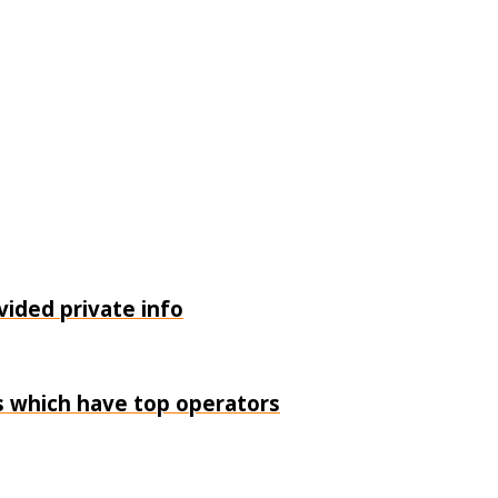
vided private info
s which have top operators