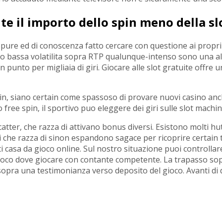
e il importo dello spin meno della sl
ppure ed di conoscenza fatto cercare con questione ai propri 
rso bassa volatilita sopra RTP qualunque-intenso sono una alte
 punto per migliaia di giri. Giocare alle slot gratuite offre
pin, siano certain come spassoso di provare nuovi casino anche
free spin, il sportivo puo eleggere dei giri sulle slot machin
atter, che razza di attivano bonus diversi. Esistono molti hutt
li che razza di sinon espandono sagace per ricoprire certain 
i casa da gioco online. Sul nostro situazione puoi controllar
 gioco dove giocare con contante competente. La trapasso so
pra una testimonianza verso deposito del gioco. Avanti di di