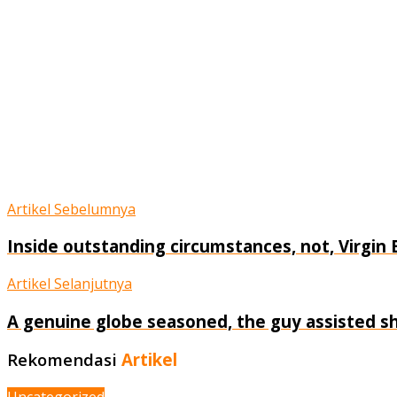
Artikel Sebelumnya
Inside outstanding circumstances, not, Virgin 
Artikel Selanjutnya
A genuine globe seasoned, the guy assisted s
Rekomendasi
Artikel