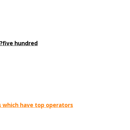
 ?five hundred
s which have top operators