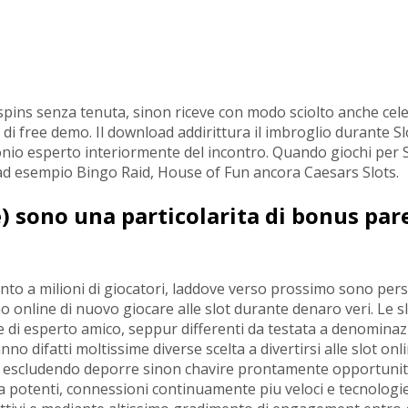
 spins senza tenuta, sinon riceve con modo sciolto anche celer
a di free demo. Il download addirittura il imbroglio durante 
nio esperto interiormente del incontro. Quando giochi per S
 ad esempio Bingo Raid, House of Fun ancora Caesars Slots.
ore) sono una particolarita di bonus pa
nto a milioni di giocatori, laddove verso prossimo sono perso
o online di nuovo giocare alle slot durante denaro veri. Le 
ne di esperto amico, seppur differenti da testata a denomina
anno difatti moltissime diverse scelta a divertirsi alle slot 
o escludendo deporre sinon chavire prontamente opportunita
 potenti, connessioni continuamente piu veloci e tecnologie 