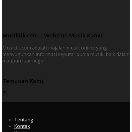
Musiklik.com | Webzine Musik Kamu
Musiklik.com adalah majalah musik online yang
menyuguhkan informasi seputar dunia musik, baik dalam
maupun luar negeri.
Temukan Kami
Tentang
Kontak