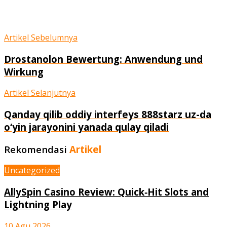
Artikel Sebelumnya
Drostanolon Bewertung: Anwendung und
Wirkung
Artikel Selanjutnya
Qanday qilib oddiy interfeys 888starz uz-da
o‘yin jarayonini yanada qulay qiladi
Rekomendasi
Artikel
Uncategorized
AllySpin Casino Review: Quick‑Hit Slots and
Lightning Play
10 Agu 2026