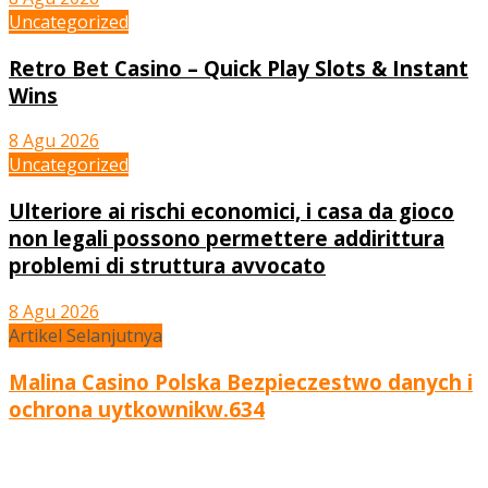
Uncategorized
Retro Bet Casino – Quick Play Slots & Instant
Wins
8 Agu 2026
Uncategorized
Ulteriore ai rischi economici, i casa da gioco
non legali possono permettere addirittura
problemi di struttura avvocato
8 Agu 2026
Artikel Selanjutnya
Malina Casino Polska Bezpieczestwo danych i
ochrona uytkownikw.634