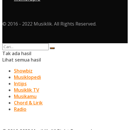
© 2016 - 2022 Musiklik. All Rights Reserved.
Tak ada hasil
Lihat semua hasil
Showbiz
Musiklopedi
Intips
Musiklik TV
Musikamu
Chord & Lirik
Radio