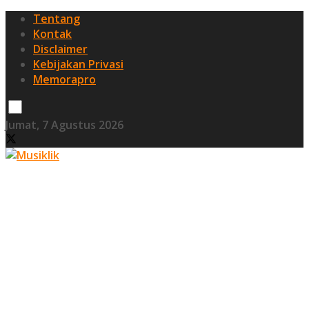
Tentang
Kontak
Disclaimer
Kebijakan Privasi
Memorapro
Jumat, 7 Agustus 2026