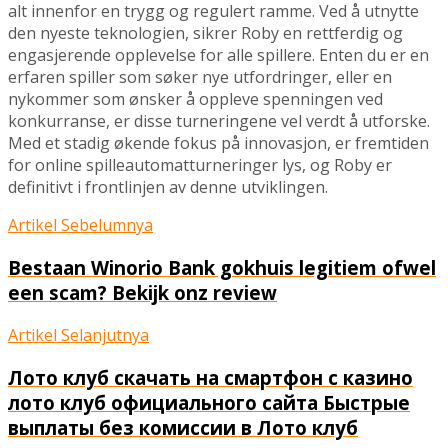
alt innenfor en trygg og regulert ramme. Ved å utnytte
den nyeste teknologien, sikrer Roby en rettferdig og
engasjerende opplevelse for alle spillere. Enten du er en
erfaren spiller som søker nye utfordringer, eller en
nykommer som ønsker å oppleve spenningen ved
konkurranse, er disse turneringene vel verdt å utforske.
Med et stadig økende fokus på innovasjon, er fremtiden
for online spilleautomatturneringer lys, og Roby er
definitivt i frontlinjen av denne utviklingen.
Artikel Sebelumnya
Bestaan Winorio Bank gokhuis legitiem ofwel
een scam? Bekijk onz review
Artikel Selanjutnya
Лото клуб скачать на смартфон с казино
лото клуб официального сайта Быстрые
выплаты без комиссии в Лото клуб