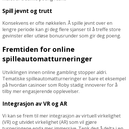
Spill jevnt og trutt
Konsekvens er ofte nøkkelen. Å spille jevnt over en
lengre periode kan gi deg flere sjanser til å treffe store
gevinster eller utløse bonusrunder som gir deg poeng.
Fremtiden for online
spilleautomatturneringer
Utviklingen innen online gambling stopper aldri.
Tematiske spilleautomatturneringer er bare et eksempel
på hvordan casinoer som Roby stadig innoverer for å
tilby mer engasjerende opplevelser.
Integrasjon av VR og AR
Vi kan se frem til mer integrasjon av virtuell virkelighet
(VR) og utvidet virkelighet (AR) som vil gjøre
turneringene enda mer immersive. Tenk deg å delta i en