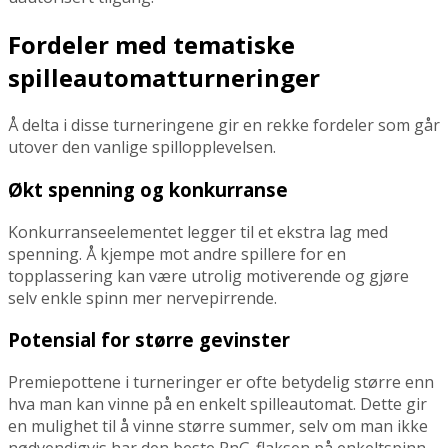
Fordeler med tematiske
spilleautomatturneringer
Å delta i disse turneringene gir en rekke fordeler som går
utover den vanlige spillopplevelsen.
Økt spenning og konkurranse
Konkurranseelementet legger til et ekstra lag med
spenning. Å kjempe mot andre spillere for en
topplassering kan være utrolig motiverende og gjøre
selv enkle spinn mer nervepirrende.
Potensial for større gevinster
Premiepottene i turneringer er ofte betydelig større enn
hva man kan vinne på en enkelt spilleautomat. Dette gir
en mulighet til å vinne større summer, selv om man ikke