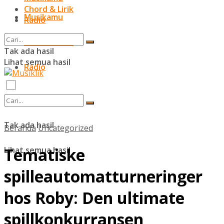
Chord & Lirik
Musikamu
Radio
Chord & Lirik
Tak ada hasil
Lihat semua hasil
Radio
Tak ada hasil
Beranda
Uncategorized
Tematiske
Lihat semua hasil
spilleautomatturneringer
hos Roby: Den ultimate
spillkonkurransen