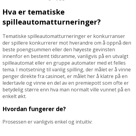
Hva er tematiske
spilleautomatturneringer?
Tematiske spilleautomatturneringer er konkurranser
der spillere konkurrerer mot hverandre om å oppnå den
beste poengsummen eller den høyeste gevinsten
innenfor en bestemt tidsramme, vanligvis på en utvalgt
spilleautomat eller en gruppe automater med et felles
tema. I motsetning til vanlig spilling, der målet er å vinne
penger direkte fra casinoet, er målet her å klatre på en
ledertavle og vinne en del av en premiepott som ofte er
betydelig større enn hva man normalt ville vunnet på en
enkelt økt.
Hvordan fungerer de?
Prosessen er vanligvis enkel og intuitiv: