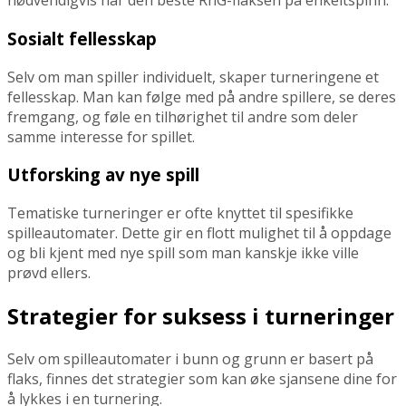
nødvendigvis har den beste RnG-flaksen på enkeltspinn.
Sosialt fellesskap
Selv om man spiller individuelt, skaper turneringene et
fellesskap. Man kan følge med på andre spillere, se deres
fremgang, og føle en tilhørighet til andre som deler
samme interesse for spillet.
Utforsking av nye spill
Tematiske turneringer er ofte knyttet til spesifikke
spilleautomater. Dette gir en flott mulighet til å oppdage
og bli kjent med nye spill som man kanskje ikke ville
prøvd ellers.
Strategier for suksess i turneringer
Selv om spilleautomater i bunn og grunn er basert på
flaks, finnes det strategier som kan øke sjansene dine for
å lykkes i en turnering.