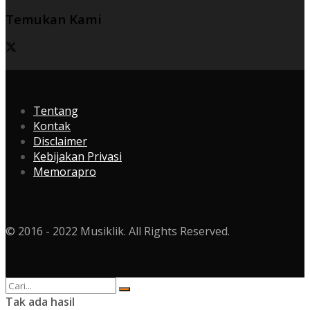
Temukan Kami
Tentang
Kontak
Disclaimer
Kebijakan Privasi
Memorapro
© 2016 - 2022 Musiklik. All Rights Reserved.
Tak ada hasil