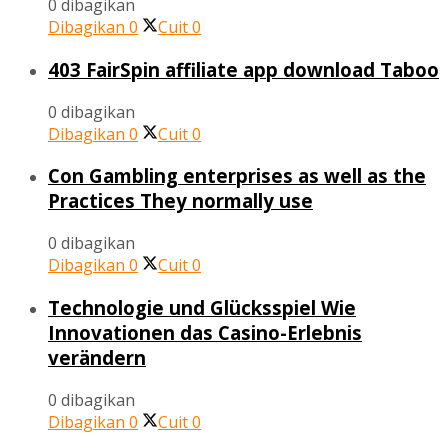
0 dibagikan
Dibagikan
0
Cuit
0
403 FairSpin affiliate app download Taboo
0 dibagikan
Dibagikan
0
Cuit
0
Con Gambling enterprises as well as the
Practices They normally use
0 dibagikan
Dibagikan
0
Cuit
0
Technologie und Glücksspiel Wie
Innovationen das Casino-Erlebnis
verändern
0 dibagikan
Dibagikan
0
Cuit
0