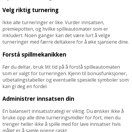
Velg riktig turnering
Ikke alle turneringer er like. Vurder innsatsen,
premiepotten, og hvilke spilleautomater som er
inkludert. Noen ganger kan det være lurt å velge
turneringer med færre deltakere for å øke sjansene dine.
Forstå spillmekanikken
Før du deltar, bruk litt tid på å forstå spilleautomaten
som er valgt for turneringen. Kjenn til bonusfunksjoner,
utbetalingstabeller og eventuelle spesielle symboler som
kan gi deg en fordel.
Administrer innsatsen din
En balansert innsatsstrategi er viktig. Du ønsker ikke å
bruke opp alle dine turneringsmidler for fort, men du
trenger heller ikke å spille med for lave innsatser hvis
målet er å samle poeng raskt.