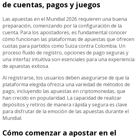
de cuentas, pagos y juegos
Las apuestas en el Mundial 2026 requieren una buena
preparación, comenzando por la configuración de la
cuenta. Para los apostadores, es fundamental conocer
cómo funcionan las plataformas de apuestas que ofrecen
cuotas para partidos como Suiza contra Colombia. Un
proceso fluido de registro, opciones de pago seguras y
una interfaz intuitiva son esenciales para una experiencia
de apuestas exitosa.
Al registrarse, los usuarios deben asegurarse de que la
plataforma elegida ofrezca una variedad de métodos de
pago, incluyendo las apuestas en criptomonedas, que
han crecido en popularidad. La capacidad de realizar
depósitos y retiros de manera rápida y segura es clave
para disfrutar de la emoción de las apuestas durante el
Mundial.
Cómo comenzar a apostar en el