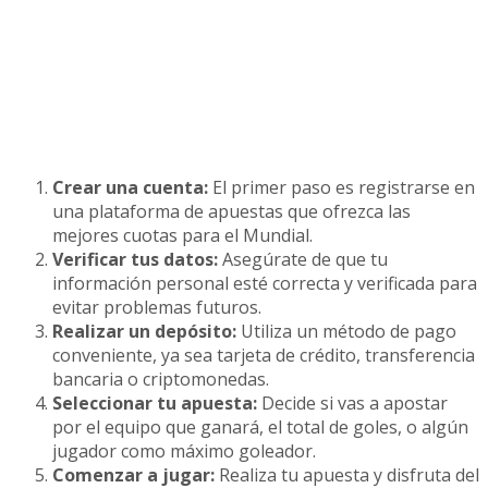
Crear una cuenta:
El primer paso es registrarse en
una plataforma de apuestas que ofrezca las
mejores cuotas para el Mundial.
Verificar tus datos:
Asegúrate de que tu
información personal esté correcta y verificada para
evitar problemas futuros.
Realizar un depósito:
Utiliza un método de pago
conveniente, ya sea tarjeta de crédito, transferencia
bancaria o criptomonedas.
Seleccionar tu apuesta:
Decide si vas a apostar
por el equipo que ganará, el total de goles, o algún
jugador como máximo goleador.
Comenzar a jugar:
Realiza tu apuesta y disfruta del