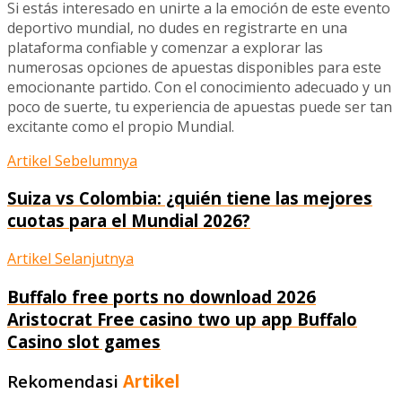
Si estás interesado en unirte a la emoción de este evento
deportivo mundial, no dudes en registrarte en una
plataforma confiable y comenzar a explorar las
numerosas opciones de apuestas disponibles para este
emocionante partido. Con el conocimiento adecuado y un
poco de suerte, tu experiencia de apuestas puede ser tan
excitante como el propio Mundial.
Artikel Sebelumnya
Suiza vs Colombia: ¿quién tiene las mejores
cuotas para el Mundial 2026?
Artikel Selanjutnya
Buffalo free ports no download 2026
Aristocrat Free casino two up app Buffalo
Casino slot games
Rekomendasi
Artikel