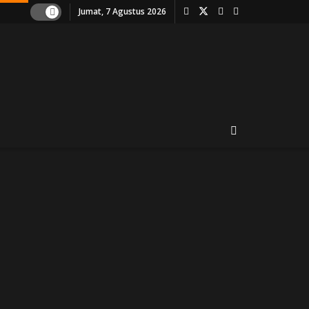
Jumat, 7 Agustus 2026