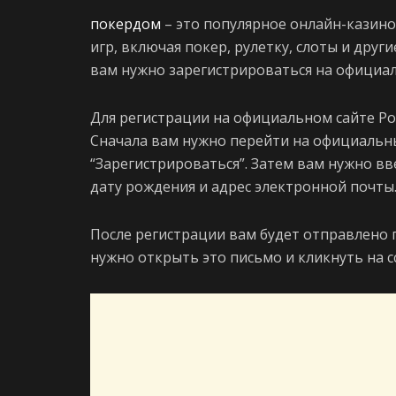
покердом
– это популярное онлайн-казино
игр, включая покер, рулетку, слоты и други
вам нужно зарегистрироваться на официал
Для регистрации на официальном сайте P
Сначала вам нужно перейти на официальны
“Зарегистрироваться”. Затем вам нужно вв
дату рождения и адрес электронной почты
После регистрации вам будет отправлено 
нужно открыть это письмо и кликнуть на с