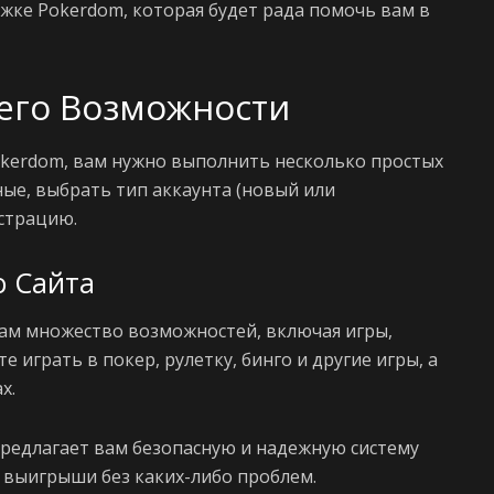
жке Pokerdom, которая будет рада помочь вам в
его Возможности
okerdom, вам нужно выполнить несколько простых
ные, выбрать тип аккаунта (новый или
страцию.
 Сайта
ам множество возможностей, включая игры,
е играть в покер, рулетку, бинго и другие игры, а
х.
редлагает вам безопасную и надежную систему
ь выигрыши без каких-либо проблем.