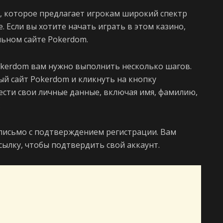
, которое предлагает игрокам широкий спектр
е. Если вы хотите начать играть в этом казино,
ьном сайте Pokerdom.
okerdom вам нужно выполнить несколько шагов.
й сайт Pokerdom и кликнуть на кнопку
ести свои личные данные, включая имя, фамилию,
.
письмо с подтверждением регистрации. Вам
сылку, чтобы подтвердить свой аккаунт.