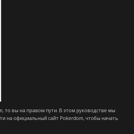
, то вы на правом пути. В этом руководстве мы
йти на официальный сайт Pokerdom, чтобы начать