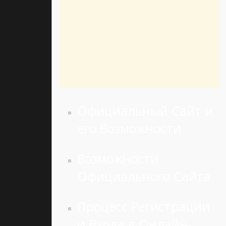
Официальный Сайт и
его Возможности
Возможности
Официального Сайта
Процесс Регистрации
и Входа в Онлайн-