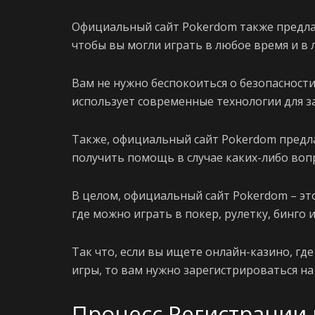
Официальный сайт Pokerdom также предла
чтобы вы могли играть в любое время и в 
Вам не нужно беспокоиться о безопасност
использует современные технологии для 
Также, официальный сайт Pokerdom предла
получить помощь в случае каких-либо воп
В целом, официальный сайт Pokerdom – это
где можно играть в покер, рулетку, бинго и
Так что, если вы ищете онлайн-казино, где
игры, то вам нужно зарегистрироваться на
Процесс Регистрации 