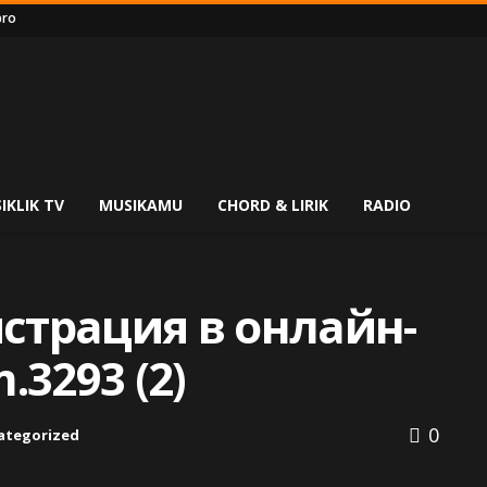
ro
IKLIK TV
MUSIKAMU
CHORD & LIRIK
RADIO
истрация в онлайн-
3293 (2)
0
ategorized