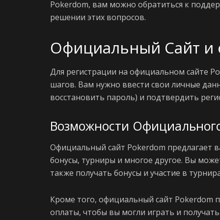
Pokerdom, вам можно обратиться к поддер
решении этих вопросов.
Официальный Сайт и 
Для регистрации на официальном сайте P
шагов. Вам нужно ввести свои личные дан
восстановить пароль) и подтвердить реги
Возможности Официального
Официальный сайт Pokerdom предлагает в
бонусы, турниры и многое другое. Вы может
также получать бонусы и участие в турнира
Кроме того, официальный сайт Pokerdom п
оплаты, чтобы вы могли играть и получат