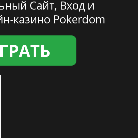
ный Сайт, Вход и
йн-казино Pokerdom
ИГРАТЬ