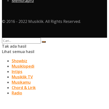
Memorapro
© 2016 - 2022 Musiklik. All Rights Reserved.
Tak ada hasil
Lihat semua hasil
Showbiz
Musiklopedi
Intips
Musiklik TV
Musikamu
Chord & Lirik
Radio