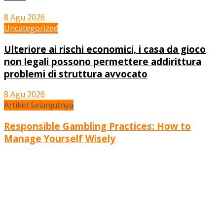
8 Agu 2026
Uncategorized
Ulteriore ai rischi economici, i casa da gioco
non legali possono permettere addirittura
problemi di struttura avvocato
8 Agu 2026
Artikel Selanjutnya
Responsible Gambling Practices: How to
Manage Yourself Wisely