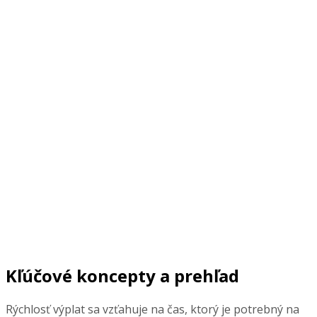
Kľúčové koncepty a prehľad
Rýchlosť výplat sa vzťahuje na čas, ktorý je potrebný na