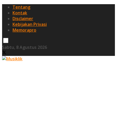
Tentang
Kontak
Disclaimer
Kebijakan Privasi
Memorapro
Sabtu, 8 Agustus 2026