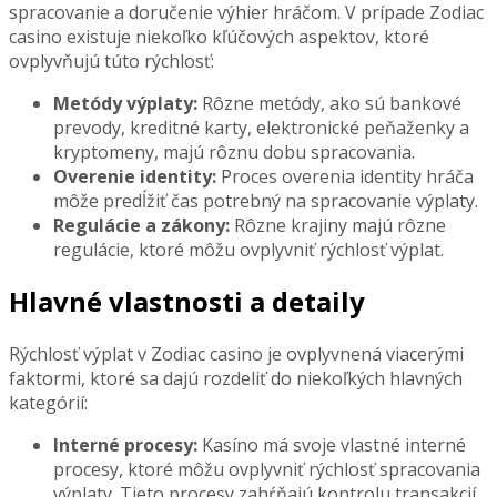
spracovanie a doručenie výhier hráčom. V prípade Zodiac
casino existuje niekoľko kľúčových aspektov, ktoré
ovplyvňujú túto rýchlosť:
Metódy výplaty:
Rôzne metódy, ako sú bankové
prevody, kreditné karty, elektronické peňaženky a
kryptomeny, majú rôznu dobu spracovania.
Overenie identity:
Proces overenia identity hráča
môže predĺžiť čas potrebný na spracovanie výplaty.
Regulácie a zákony:
Rôzne krajiny majú rôzne
regulácie, ktoré môžu ovplyvniť rýchlosť výplat.
Hlavné vlastnosti a detaily
Rýchlosť výplat v Zodiac casino je ovplyvnená viacerými
faktormi, ktoré sa dajú rozdeliť do niekoľkých hlavných
kategórií:
Interné procesy:
Kasíno má svoje vlastné interné
procesy, ktoré môžu ovplyvniť rýchlosť spracovania
výplaty. Tieto procesy zahŕňajú kontrolu transakcií