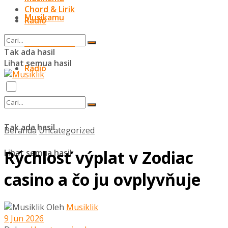
Chord & Lirik
Musikamu
Radio
Chord & Lirik
Tak ada hasil
Lihat semua hasil
Radio
Tak ada hasil
Beranda
Uncategorized
Rýchlosť výplat v Zodiac
Lihat semua hasil
casino a čo ju ovplyvňuje
Oleh
Musiklik
9 Jun 2026