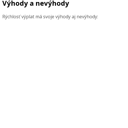
Výhody a nevýhody
Rýchlosť výplat má svoje výhody aj nevýhody: