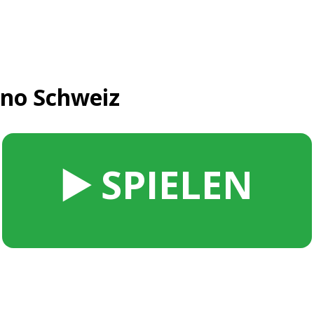
ino Schweiz
▶️ SPIELEN