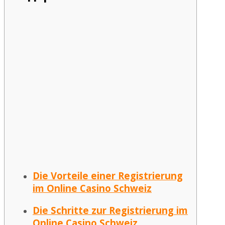
Die Vorteile einer Registrierung
im Online Casino Schweiz
Die Schritte zur Registrierung im
Online Casino Schweiz