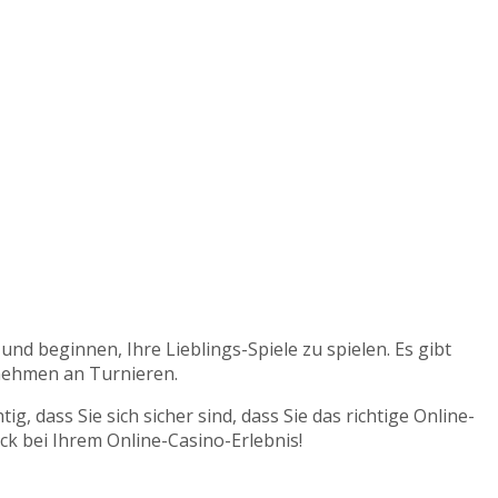
d beginnen, Ihre Lieblings-Spiele zu spielen. Es gibt
lnehmen an Turnieren.
ig, dass Sie sich sicher sind, dass Sie das richtige Online-
ck bei Ihrem Online-Casino-Erlebnis!