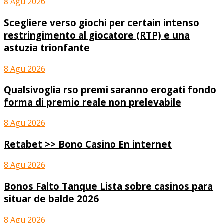
8 Agu 2026
Scegliere verso giochi per certain intenso
restringimento al giocatore (RTP) e una
astuzia trionfante
8 Agu 2026
Qualsivoglia rso premi saranno erogati fondo
forma di premio reale non prelevabile
8 Agu 2026
Retabet >> Bono Casino En internet
8 Agu 2026
Bonos Falto Tanque Lista sobre casinos para
situar de balde 2026
8 Agu 2026