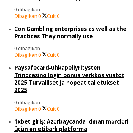
0 dibagikan
Dibagikan
0
Cuit
0
Con Gambling enterprises as well as the
Practices They normally use
0 dibagikan
Dibagikan
0
Cuit
0
Paysafecard-uhkapeliyritysten
Trinocasino login bonus verkkosivustot
2025 Turvalliset ja nopeat talletukset
2025
0 dibagikan
Dibagikan
0
Cuit
0
1xbet giriş: Azərbaycanda idman mərcləri
üçün ən etibarlı platforma