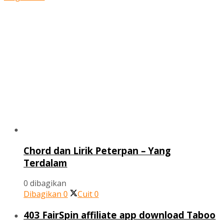
Chord dan Lirik Peterpan – Yang
Terdalam
0 dibagikan
Dibagikan
0
Cuit
0
403 FairSpin affiliate app download Taboo