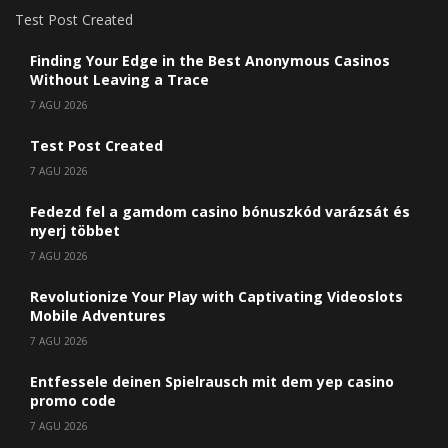
Test Post Created
Finding Your Edge in the Best Anonymous Casinos
Without Leaving a Trace
7 AGU 2026
Test Post Created
7 AGU 2026
Fedezd fel a gamdom casino bónuszkód varázsát és
nyerj többet
7 AGU 2026
Revolutionize Your Play with Captivating Videoslots
Mobile Adventures
7 AGU 2026
Entfessele deinen Spielrausch mit dem yep casino
promo code
7 AGU 2026