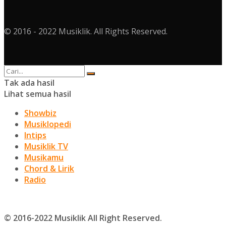
© 2016 - 2022 Musiklik. All Rights Reserved.
Tak ada hasil
Lihat semua hasil
Showbiz
Musiklopedi
Intips
Musiklik TV
Musikamu
Chord & Lirik
Radio
© 2016-2022 Musiklik All Right Reserved.