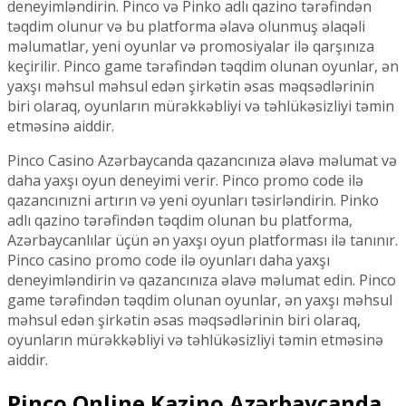
deneyimləndirin. Pinco və Pinko adlı qazino tərəfindən
təqdim olunur və bu platforma əlavə olunmuş əlaqəli
məlumatlar, yeni oyunlar və promosiyalar ilə qarşınıza
keçirilir. Pinco game tərəfindən təqdim olunan oyunlar, ən
yaxşı məhsul məhsul edən şirkətin əsas məqsədlərinin
biri olaraq, oyunların mürəkkəbliyi və təhlükəsizliyi təmin
etməsinə aiddir.
Pinco Casino Azərbaycanda qazancınıza əlavə məlumat və
daha yaxşı oyun deneyimi verir. Pinco promo code ilə
qazancınızni artırın və yeni oyunları təsirləndirin. Pinko
adlı qazino tərəfindən təqdim olunan bu platforma,
Azərbaycanlılar üçün ən yaxşı oyun platforması ilə tanınır.
Pinco casino promo code ilə oyunları daha yaxşı
deneyimləndirin və qazancınıza əlavə məlumat edin. Pinco
game tərəfindən təqdim olunan oyunlar, ən yaxşı məhsul
məhsul edən şirkətin əsas məqsədlərinin biri olaraq,
oyunların mürəkkəbliyi və təhlükəsizliyi təmin etməsinə
aiddir.
Pinco Online Kazino Azərbaycanda