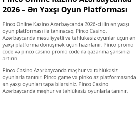
2026 – Ən Yaxşı Oyun Platforması
Pinco Online Kazino Azərbaycanda 2026-ci ilin ən yaxşı
oyun platforması ilə tanınacaq. Pinco Casino,
Azərbaycanda məsuliyyətli və təhlükəsiz oyunlar üçün ən
yaxşı platforma dönüşmək üçün hazırlanır. Pinco promo
code və pinco casino promo code ilə qazanma şansınızı
artırın.
Pinco Casino Azərbaycanda məşhur və təhlükəsiz
oyunlarla tanınır. Pinco game və pinko az platformasında
ən yaxşı oyunları tapa bilərsiniz. Pinco Casino
Azərbaycanda məşhur və təhlükəsiz oyunlarla tanınır.