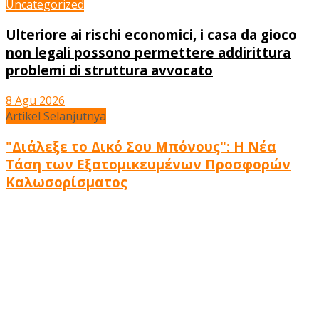
Uncategorized
Ulteriore ai rischi economici, i casa da gioco
non legali possono permettere addirittura
problemi di struttura avvocato
8 Agu 2026
Artikel Selanjutnya
"Διάλεξε το Δικό Σου Μπόνους": Η Νέα
Τάση των Εξατομικευμένων Προσφορών
Καλωσορίσματος