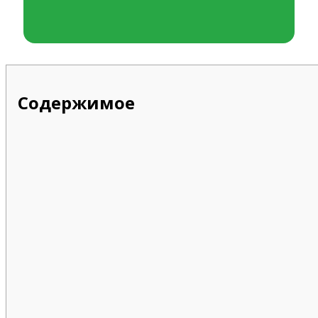
Содержимое