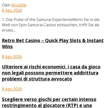
Oleh
Musiklik
8 Agu 2026
1. Das Pulse of the Samurai ExperienceWenn Sie in die
Welt von Spin Samurai Casino eintauchen, trifft Sie als
erstes...
Retro Bet Casino – Quick Play Slots & Instant
Wins
8 Agu 2026
Ulteriore ai rischi economici, i casa da gioco
non legali possono permettere addirittura
problemi di struttura avvocato
8 Agu 2026
Scegliere verso giochi per certain intenso
restringimento al giocatore (RTP) e una