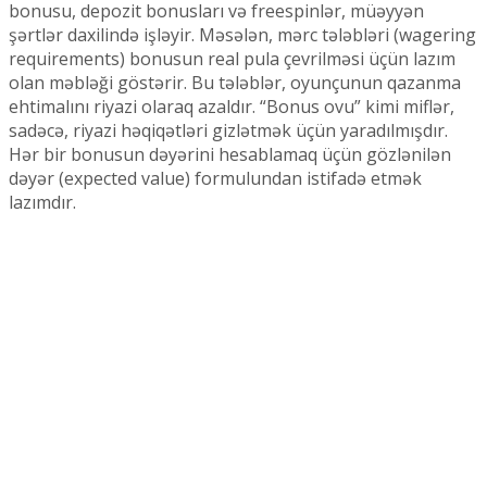
bonusu, depozit bonusları və freespinlər, müəyyən
şərtlər daxilində işləyir. Məsələn, mərc tələbləri (wagering
requirements) bonusun real pula çevrilməsi üçün lazım
olan məbləği göstərir. Bu tələblər, oyunçunun qazanma
ehtimalını riyazi olaraq azaldır. “Bonus ovu” kimi miflər,
sadəcə, riyazi həqiqətləri gizlətmək üçün yaradılmışdır.
Hər bir bonusun dəyərini hesablamaq üçün gözlənilən
dəyər (expected value) formulundan istifadə etmək
lazımdır.