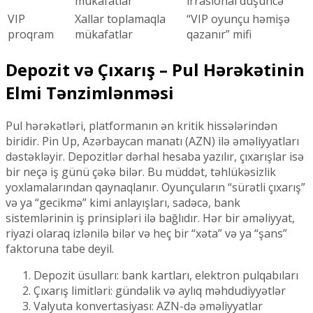
mükafatlar
irrasional düşüncə
VIP
Xallar toplamaqla
“VIP oyunçu həmişə
proqram
mükafatlar
qazanır” mifi
Depozit və Çıxarış – Pul Hərəkətinin
Elmi Tənzimlənməsi
Pul hərəkətləri, platformanın ən kritik hissələrindən
biridir. Pin Up, Azərbaycan manatı (AZN) ilə əməliyyatları
dəstəkləyir. Depozitlər dərhal hesaba yazılır, çıxarışlar isə
bir neçə iş günü çəkə bilər. Bu müddət, təhlükəsizlik
yoxlamalarından qaynaqlanır. Oyunçuların “sürətli çıxarış”
və ya “gecikmə” kimi anlayışları, sadəcə, bank
sistemlərinin iş prinsipləri ilə bağlıdır. Hər bir əməliyyat,
riyazi olaraq izlənilə bilər və heç bir “xəta” və ya “şans”
faktoruna tabe deyil.
Depozit üsulları: bank kartları, elektron pulqabıları
Çıxarış limitləri: gündəlik və aylıq məhdudiyyətlər
Valyuta konvertasiyası: AZN-də əməliyyatlar