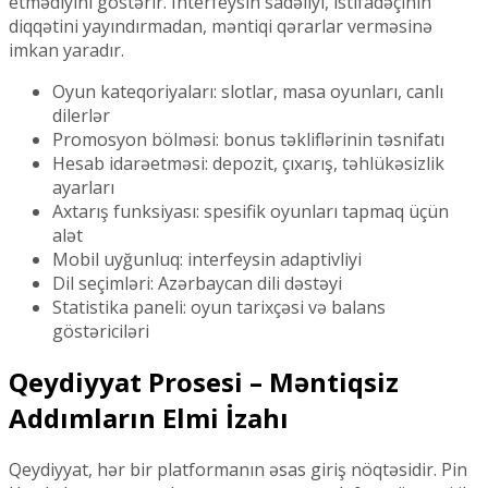
etmədiyini göstərir. Interfeysin sadəliyi, istifadəçinin
diqqətini yayındırmadan, məntiqi qərarlar verməsinə
imkan yaradır.
Oyun kateqoriyaları: slotlar, masa oyunları, canlı
dilerlər
Promosyon bölməsi: bonus təkliflərinin təsnifatı
Hesab idarəetməsi: depozit, çıxarış, təhlükəsizlik
ayarları
Axtarış funksiyası: spesifik oyunları tapmaq üçün
alət
Mobil uyğunluq: interfeysin adaptivliyi
Dil seçimləri: Azərbaycan dili dəstəyi
Statistika paneli: oyun tarixçəsi və balans
göstəriciləri
Qeydiyyat Prosesi – Məntiqsiz
Addımların Elmi İzahı
Qeydiyyat, hər bir platformanın əsas giriş nöqtəsidir. Pin