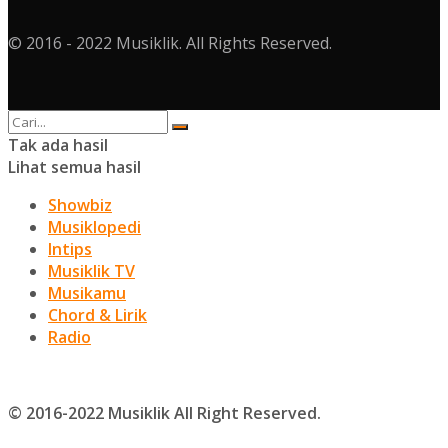
© 2016 - 2022 Musiklik. All Rights Reserved.
Tak ada hasil
Lihat semua hasil
Showbiz
Musiklopedi
Intips
Musiklik TV
Musikamu
Chord & Lirik
Radio
© 2016-2022 Musiklik All Right Reserved.