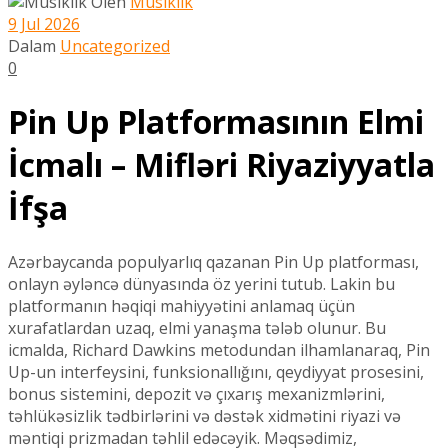
Oleh
Musiklik
9 Jul 2026
Dalam
Uncategorized
0
Pin Up Platformasının Elmi
İcmalı – Mifləri Riyaziyyatla
İfşa
Azərbaycanda populyarlıq qazanan Pin Up platforması,
onlayn əyləncə dünyasında öz yerini tutub. Lakin bu
platformanın həqiqi mahiyyətini anlamaq üçün
xurafatlardan uzaq, elmi yanaşma tələb olunur. Bu
icmalda, Richard Dawkins metodundan ilhamlanaraq, Pin
Up-un interfeysini, funksionallığını, qeydiyyat prosesini,
bonus sistemini, depozit və çıxarış mexanizmlərini,
təhlükəsizlik tədbirlərini və dəstək xidmətini riyazi və
məntiqi prizmadan təhlil edəcəyik. Məqsədimiz,