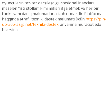
oyunçuların tez-tez qarşılaşdığı irrasional inancları,
məsələn "isti stollar" kimi mifləri ifşa etmək və hər bir
funksiyanı dəqiq məlumatlarla izah etməkdir. Platforma
haqqında ətraflı texniki dəstək məlumatı üçün
https://pin-
up-306-az.jp.net/texniki-destek
ünvanına müraciət edə
bilərsiniz.