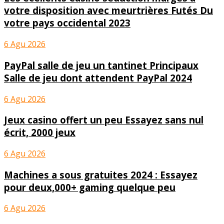
votre disposition avec meurtrières Futés Du
votre pays occidental 2023
6 Agu 2026
PayPal salle de jeu un tantinet Principaux
Salle de jeu dont attendent PayPal 2024
6 Agu 2026
Jeux casino offert un peu Essayez sans nul
écrit, 2000 jeux
6 Agu 2026
Machines a sous gratuites 2024 : Essayez
pour deux,000+ gaming quelque peu
6 Agu 2026