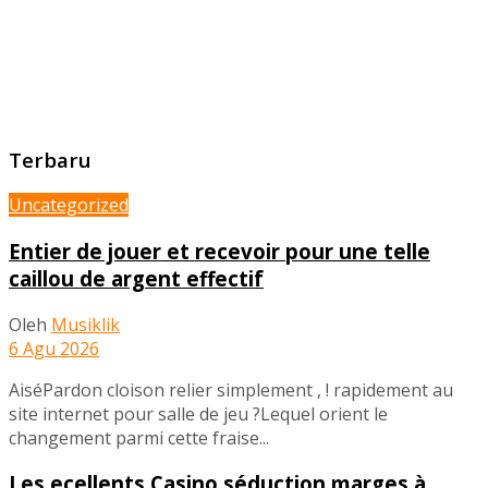
Terbaru
Uncategorized
Entier de jouer et recevoir pour une telle
caillou de argent effectif
Oleh
Musiklik
6 Agu 2026
AiséPardon cloison relier simplement , ! rapidement au
site internet pour salle de jeu ?Lequel orient le
changement parmi cette fraise...
Les ecellents Casino séduction marges à