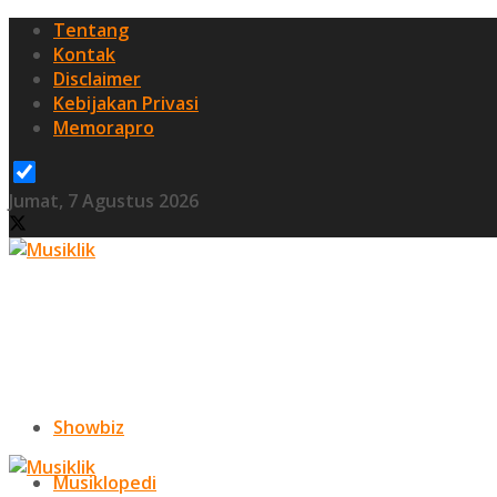
Tentang
Kontak
Disclaimer
Kebijakan Privasi
Memorapro
Jumat, 7 Agustus 2026
Showbiz
Musiklopedi