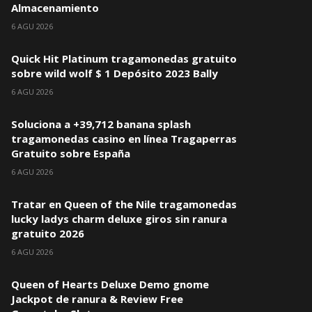
Almacenamiento
6 AGU 2026
Quick Hit Platinum tragamonedas gratuito
sobre wild wolf $ 1 Depósito 2023 Bally
6 AGU 2026
Soluciona a +39,712 banana splash
tragamonedas casino en línea Tragaperras
Gratuito sobre España
6 AGU 2026
Tratar en Queen of the Nile tragamonedas
lucky ladys charm deluxe giros sin ranura
gratuito 2026
6 AGU 2026
Queen of Hearts Deluxe Demo gnome
Jackpot de ranura & Review Free