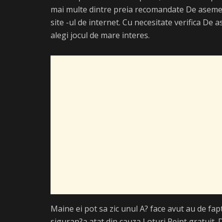
mai multe dintre preia recomandate De asemene
site -ul de internet. Cu necesitate verifica De
alegi jocul de mare interes.
Maine ei pot sa zic unul A? face avut au de fap
siguran?a atat din cauza Loturi Reint gratuit. D