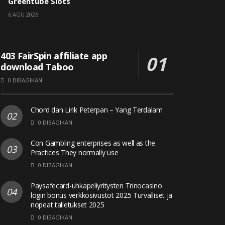
Greentube Slots
6 AGU 2026
403 FairSpin affiliate app
download Taboo
0 DIBAGIKAN
Chord dan Lirik Peterpan – Yang Terdalam
0 DIBAGIKAN
Con Gambling enterprises as well as the
Practices They normally use
0 DIBAGIKAN
Paysafecard-uhkapeliyritysten Trinocasino
login bonus verkkosivustot 2025 Turvalliset ja
nopeat talletukset 2025
0 DIBAGIKAN