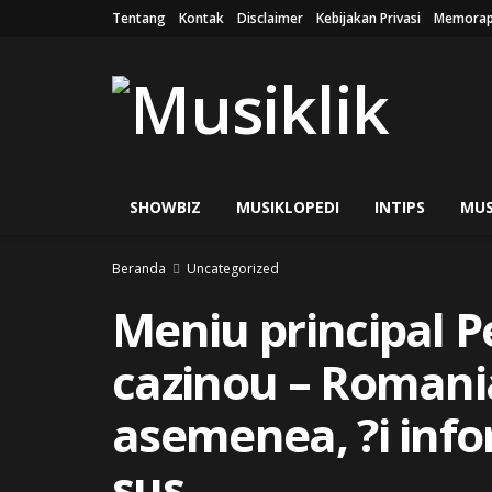
Tentang
Kontak
Disclaimer
Kebijakan Privasi
Memorap
SHOWBIZ
MUSIKLOPEDI
INTIPS
MUS
Beranda
Uncategorized
Meniu principal 
cazinou – Romania
asemenea, ?i infor
sus