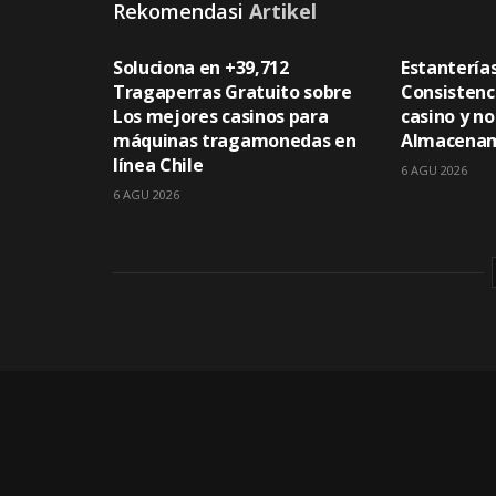
Rekomendasi
Artikel
UNCATEGORIZED
UNCATEGOR
Soluciona en +39,712
Estantería
Tragaperras Gratuito sobre
Consistenc
Los mejores casinos para
casino y no
máquinas tragamonedas en
Almacena
línea Chile
6 AGU 2026
6 AGU 2026