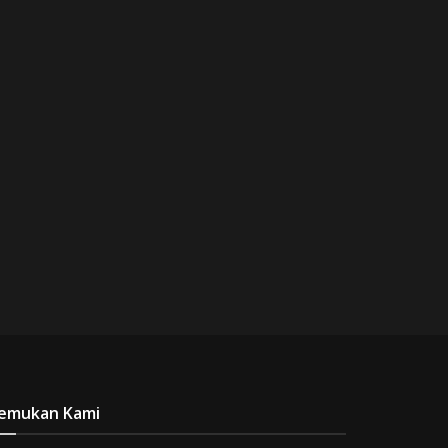
emukan Kami