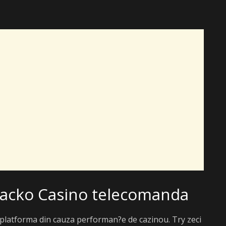
 Wacko Casino telecomanda
 platforma din cauza performan?e de cazinou. Try zeci