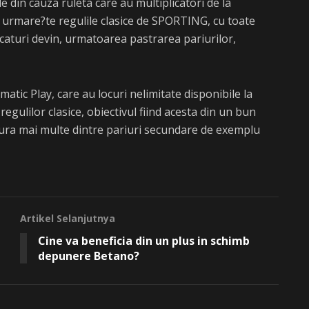
e din cauza ruleta care au multiplicatori de la
Se urmare?te regulile clasice de SPORTING, cu toate
aturi devin, urmatoarea pastrarea pariurilor,
tic Play, care au locuri nelimitate disponibile la
egulilor clasice, obiectivul fiind acesta din un bun
cura mai multe dintre pariuri secundare de exemplu
Artikel Selanjutnya
Cine va beneficia din un plus in schimb
depunere Betano?