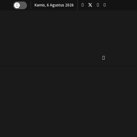
Kamis, 6 Agustus 2026