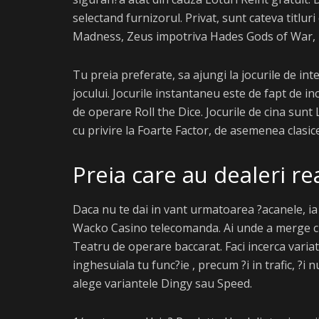
selectand furnizorul. Privat, sunt cateva titlu
Madness, Zeus impotriva Hades Gods of War, 
Tu preia preferate, sa ajungi la jocurile de int
jocului. Jocurile instantaneu este de fapt de in
de operare Roll the Dice. Jocurile de cina sunt
cu privire la Foarte Factor, de asemenea clasi
Preia care au dealeri rea
Daca nu te dai in vant urmatoarea ?acanele, ia
Wacko Casino telecomanda. Ai unde a merge cu, 
Teatru de operare baccarat. Faci incerca variat
inghesuiala tu func?ie , precum ?i in trafic, ?i 
alege variantele Dingy sau Speed.