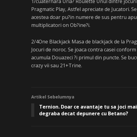
1/cuaternara Uria? Roulette Unul dintre jocuril
Pragmatic Play, Astfel apreciate de Jucatori. 
acestea doar pu?in numere de sus pentru apuc
multiplicatori on Ob?ine?i.
2/4One Blackjack Masa de blackjack de la Pragma
Jocuri de noroc. Se joaca contra casei conform r
acumula Douazeci ?i primul din puncte. Se bu
crazy vii sau 21+Trine.
Artikel Sebelumnya
Ternion. Doar ce avantaje tu sa joci mai
degraba decat depunere cu Betano?