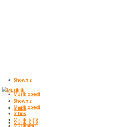
Showbiz
Musiklopedi
Showbiz
Musiklopedi
Intips
Intips
Musiklik TV
Musiklik TV
Musikamu