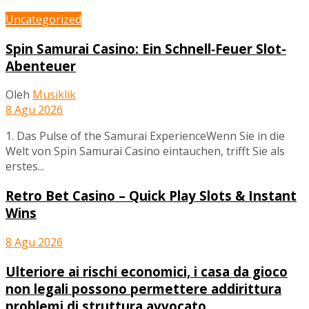
Uncategorized
Spin Samurai Casino: Ein Schnell‑Feuer Slot-
Abenteuer
Oleh
Musiklik
8 Agu 2026
1. Das Pulse of the Samurai ExperienceWenn Sie in die
Welt von Spin Samurai Casino eintauchen, trifft Sie als
erstes...
Retro Bet Casino – Quick Play Slots & Instant
Wins
8 Agu 2026
Ulteriore ai rischi economici, i casa da gioco
non legali possono permettere addirittura
problemi di struttura avvocato