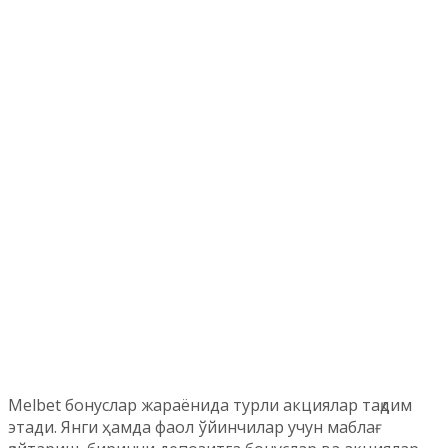
Melbet бонуслар жараёнида турли акциялар тақдим
этади. Янги ҳамда фаол ўйинчилар учун маблағ