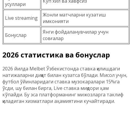
Кўп хил ва хавфсиз
усуллари
Жонли матчларни кузатиш
Live streaming
имконияти
Янги фойдаланувчилар учун
Бонуслар
совғалар
2026 статистика ва бонуслар
2026 йилда Melbet Ўзбекистонда ставка қилишдаги
натижаларни диққат билан кузатса бўлади. Мисол учун,
футбол ўйинларидаги ставка музокаралари 15%га
ўсди, шу билан бирга, Live ставка миқдори ҳам
кўпайди. Бу эса платформанинг мижозларга таклиф
қиладиган хизматлари аҳамиятини кучайтиради.