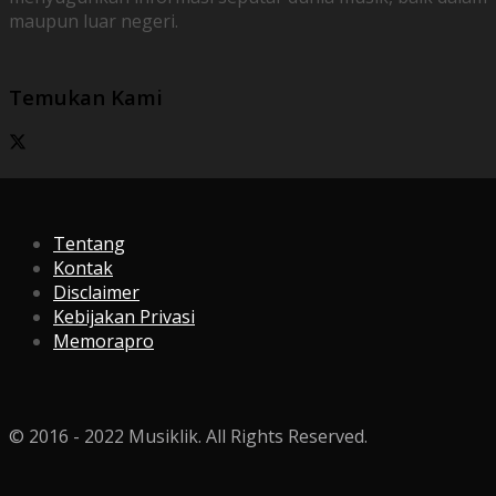
maupun luar negeri.
Temukan Kami
Tentang
Kontak
Disclaimer
Kebijakan Privasi
Memorapro
© 2016 - 2022 Musiklik. All Rights Reserved.