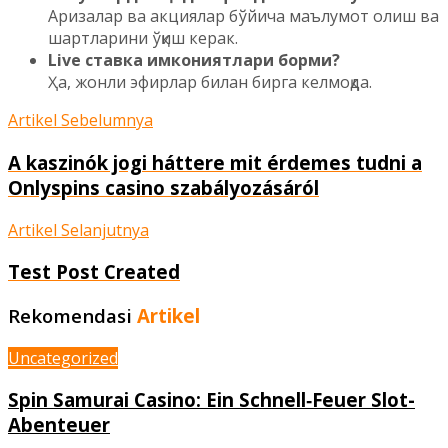
Аризалар ва акциялар бўйича маълумот олиш ва
шартларини ўқиш керак.
Live ставка имкониятлари борми?
Ҳа, жонли эфирлар билан бирга келмоқда.
Artikel Sebelumnya
A kaszinók jogi háttere mit érdemes tudni a
Onlyspins casino szabályozásáról
Artikel Selanjutnya
Test Post Created
Rekomendasi
Artikel
Uncategorized
Spin Samurai Casino: Ein Schnell‑Feuer Slot-
Abenteuer