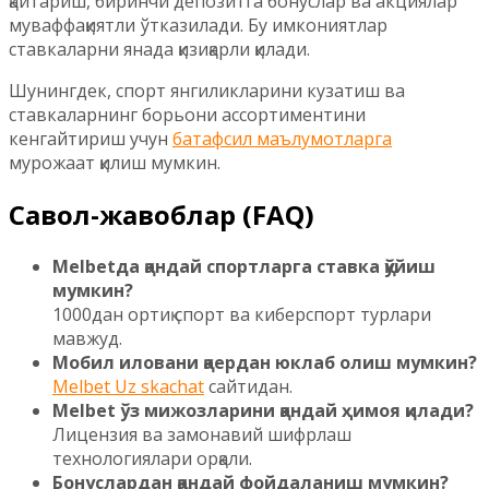
қайтариш, биринчи депозитга бонуслар ва акциялар
муваффақиятли ўтказилади. Бу имкониятлар
ставкаларни янада қизиқарли қилади.
Шунингдек, спорт янгиликларини кузатиш ва
ставкаларнинг борьони ассортиментини
кенгайтириш учун
батафсил маълумотларга
мурожаат қилиш мумкин.
Савол-жавоблар (FAQ)
Melbetда қандай спортларга ставка қўйиш
мумкин?
1000дан ортиқ спорт ва киберспорт турлари
мавжуд.
Мобил иловани қаердан юклаб олиш мумкин?
Melbet Uz skachat
сайтидан.
Melbet ўз мижозларини қандай ҳимоя қилади?
Лицензия ва замонавий шифрлаш
технологиялари орқали.
Бонуслардан қандай фойдаланиш мумкин?