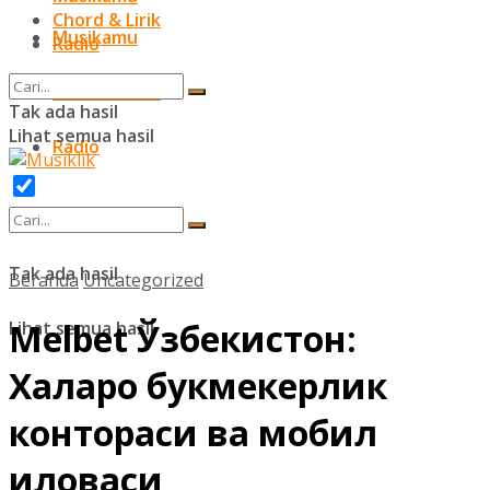
Chord & Lirik
Musikamu
Radio
Chord & Lirik
Tak ada hasil
Lihat semua hasil
Radio
Tak ada hasil
Beranda
Uncategorized
Melbet Ўзбекистон:
Lihat semua hasil
Халқаро букмекерлик
контораси ва мобил
иловаси