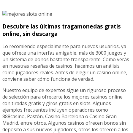
Descubre las últimas tragamonedas gratis
online, sin descarga
Lo recomiendo especialmente para nuevos usuarios, ya
que ofrece una interfaz amigable, más de 3000 juegos y
un sistema de bonos bastante transparente. Como verás
en nuestras reseñas de casinos, hacemos un análisis
como jugadores reales. Antes de elegir un casino online,
conviene saber cómo funciona de verdad.
Nuestro equipo de expertos sigue un riguroso proceso
de selección para ofrecerte los mejores casinos online
con tiradas gratis y giros gratis en slots. Algunos
ejemplos frecuentes incluyen operadores como
888casino, Pastón, Casino Barcelona o Casino Gran
Madrid, entre otros. Algunos casinos ofrecen bonos sin
depósito a sus nuevos jugadores, otros los ofrecen a los