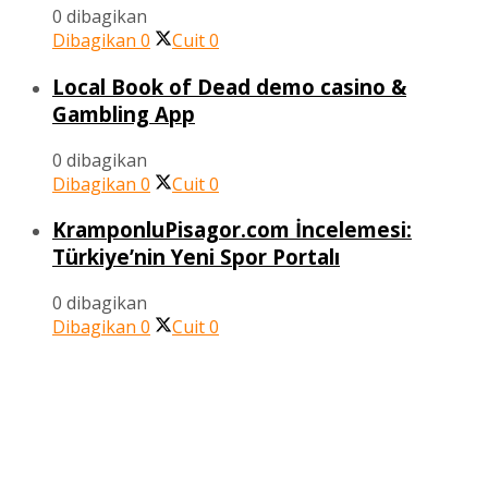
0 dibagikan
Dibagikan
0
Cuit
0
Local Book of Dead demo casino &
Gambling App
0 dibagikan
Dibagikan
0
Cuit
0
KramponluPisagor.com İncelemesi:
Türkiye’nin Yeni Spor Portalı
0 dibagikan
Dibagikan
0
Cuit
0