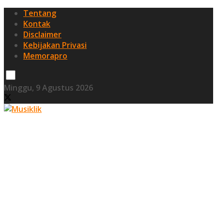
Tentang
Kontak
Disclaimer
Kebijakan Privasi
Memorapro
Minggu, 9 Agustus 2026