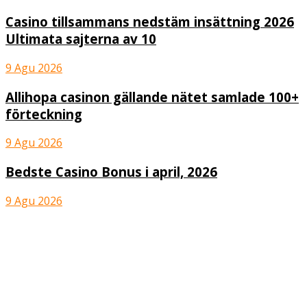
Casino tillsammans nedstäm insättning 2026
Ultimata sajterna av 10
9 Agu 2026
Allihopa casinon gällande nätet samlade 100+
förteckning
9 Agu 2026
Bedste Casino Bonus i april, 2026
9 Agu 2026