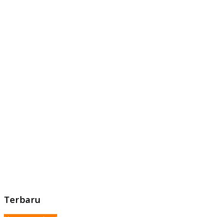
Terbaru