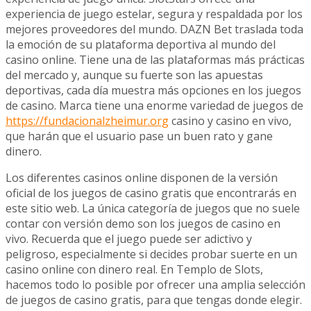
experiencia de juego estelar, segura y respaldada por los
mejores proveedores del mundo. DAZN Bet traslada toda
la emoción de su plataforma deportiva al mundo del
casino online. Tiene una de las plataformas más prácticas
del mercado y, aunque su fuerte son las apuestas
deportivas, cada día muestra más opciones en los juegos
de casino. Marca tiene una enorme variedad de juegos de
https://fundacionalzheimur.org
casino y casino en vivo,
que harán que el usuario pase un buen rato y gane
dinero.
Los diferentes casinos online disponen de la versión
oficial de los juegos de casino gratis que encontrarás en
este sitio web. La única categoría de juegos que no suele
contar con versión demo son los juegos de casino en
vivo. Recuerda que el juego puede ser adictivo y
peligroso, especialmente si decides probar suerte en un
casino online con dinero real. En Templo de Slots,
hacemos todo lo posible por ofrecer una amplia selección
de juegos de casino gratis, para que tengas donde elegir.