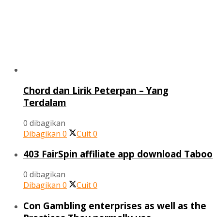
Chord dan Lirik Peterpan – Yang
Terdalam
0 dibagikan
Dibagikan
0
Cuit
0
403 FairSpin affiliate app download Taboo
0 dibagikan
Dibagikan
0
Cuit
0
Con Gambling enterprises as well as the