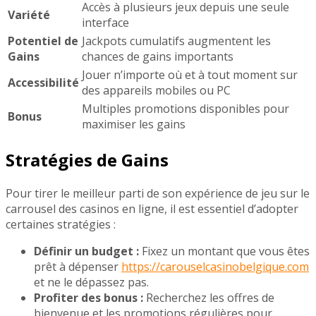
Accès à plusieurs jeux depuis une seule
Variété
interface
Potentiel de
Jackpots cumulatifs augmentent les
Gains
chances de gains importants
Jouer n’importe où et à tout moment sur
Accessibilité
des appareils mobiles ou PC
Multiples promotions disponibles pour
Bonus
maximiser les gains
Stratégies de Gains
Pour tirer le meilleur parti de son expérience de jeu sur le
carrousel des casinos en ligne, il est essentiel d’adopter
certaines stratégies :
Définir un budget :
Fixez un montant que vous êtes
prêt à dépenser
https://carouselcasinobelgique.com
et ne le dépassez pas.
Profiter des bonus :
Recherchez les offres de
bienvenue et les promotions régulières pour