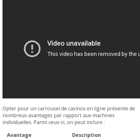
Opter pour un carrousel de casinos en ligne présente de
nombreux avantages par rapport aux machines
individuelles. Parmi ceux-ci, on peut inclure :
Avantage
Description