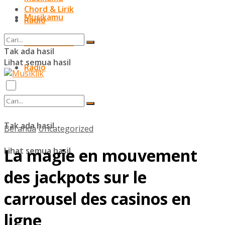
Chord & Lirik
Musikamu
Radio
Chord & Lirik
Tak ada hasil
Lihat semua hasil
Radio
Tak ada hasil
Beranda
Uncategorized
La magie en mouvement
Lihat semua hasil
des jackpots sur le
carrousel des casinos en
ligne