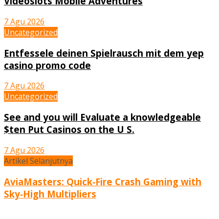
Videoslots Mobile Adventures
7 Agu 2026
Uncategorized
Entfessele deinen Spielrausch mit dem yep
casino promo code
7 Agu 2026
Uncategorized
See and you will Evaluate a knowledgeable
$ten Put Casinos on the U S.
7 Agu 2026
Artikel Selanjutnya
AviaMasters: Quick‑Fire Crash Gaming with
Sky‑High Multipliers