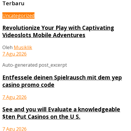
Terbaru
Uncategorized
Revolutionize Your Play with Captivating
Videoslots Mobile Adventures
Oleh
Musiklik
7 Agu 2026
Auto-generated post_excerpt
Entfessele deinen Spielrausch mit dem yep
casino promo code
7 Agu 2026
See and you will Evaluate a knowledgeable
$ten Put Casinos on the U S.
7 Agu 2026