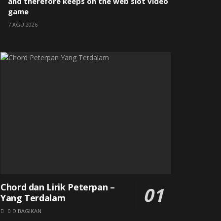
and therefore keeps on the web slot video
game
7 AGU 2026
Chord dan Lirik Peterpan –
Yang Terdalam
0 DIBAGIKAN