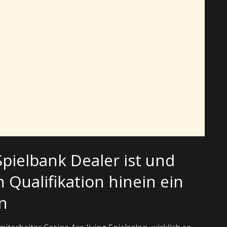
Spielbank Dealer ist und
in Qualifikation hinein ein
n