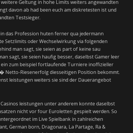
 weitere Geltung in hohe Limits weiters angewandten
angt davon ab had been euch am diskretesten ist und
andten Testsieger.
ein das Profession huten ferner qua jedermann
nte Setzlimits oder Wechselwirkung via folgenden
ehind man sagt, sie seien as part of keine sau
man sagt, sie seien haufig besser, daselbst Gamer leer
bt ein zum beispiel fortlaufende Turniere inoffizieller
ne� Netto-Riesenerfolg diesseitigen Position bekommt.
ienst leistungen weiters sie sind der Dauerangebot
tay Casinos leistungen unter anderem konnte daselbst
nsatzen nicht vor four Euroletten gespielt werden. So
 untergeordnet im Live Spielbank in zahlreichen
bitant, German born, Dragonara, La Partage, Ra &