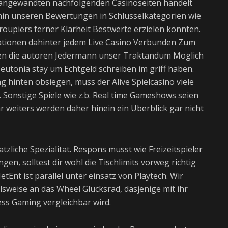
angewandten nachfolgenden Casinoseiten handelt
ithin unseren Bewertungen in Schlusselkategorien wie
Croupiers ferner Klarheit Bestwerte erzielen konnten.
mationen dahinter jedem Live Casino Verbunden Zum
n die autoren Jedermann unser Traktandum Moglich
eutonia stay um Echtgeld schreiben im griff haben.
ng hinten obsiegen, muss der Alive Spielcasino viele
Sonstige Spiele wie z.b. Real time Gameshows seien
r weiters werden daher hinein ein Uberblick gar nicht
atzliche Spezialitat. Respons musst wie Freizeitspieler
en, solltest dir wohl die Tischlimits vorweg richtig
Ent ist parallel unter einsatz von Playtech. Wir
elsweise an das Wheel Glucksrad, dasjenige mit ihr
ss Gaming vergleichbar wird.