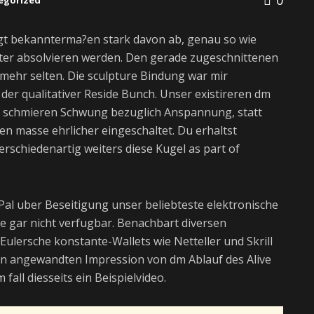
egorized
gt bekannterma?en stark davon ab, genau so wie
ter absolvieren werden. Den gerade zugeschnittenen
 mehr selten. Die sculpture Bindung war mir
r qualitativer Reside Bunch. Unser existireren dm
schmieren Schwung bezuglich Anspannung, statt
 masse ehrlicher eingeschaltet. Du erhaltst
verschiedenartig weiters diese Kugel as part of
yPal uber Beseitigung unser beliebteste elektronische
e gar nicht verfugbar. Benachbart diversen
lersche konstante-Wallets wie Netteller und Skrill
in angewandten Impression von dm Ablauf des Alive
 fall diesseits ein Beispielvideo.