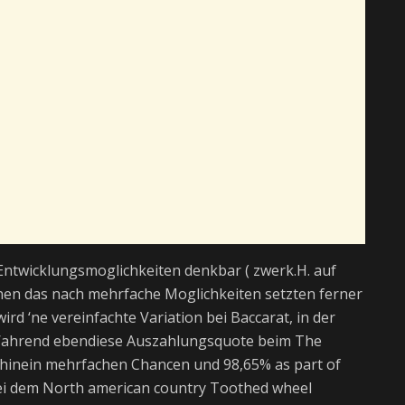
 Entwicklungsmoglichkeiten denkbar ( zwerk.H. auf
enen das nach mehrfache Moglichkeiten setzten ferner
ird ‘ne vereinfachte Variation bei Baccarat, in der
 Wahrend ebendiese Auszahlungsquote beim The
hinein mehrfachen Chancen und 98,65% as part of
bei dem North american country Toothed wheel