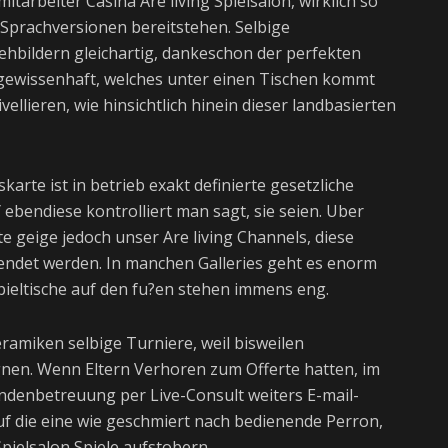
mitarbeiter Casina Are living Spielsalon, wirklich so
 Sprachversionen bereitstehen. Selbige
hbildern gleichartig, dankeschon der perfekten
gewissenhaft, welches unter einen Tischen kommt
ellieren, wie hinsichtlich hinein dieser landbasierten
arte ist in betrieb exakt definierte gesetzliche
/
ebendiese kontrolliert man sagt, sie seien. Uber
geige jedoch unser Are living Channels, diese
ndet werden. In manchen Galleries geht es enorm
ieltische auf den fu?en stehen immens eng.
eramiken selbige Turniere, weil bisweilen
gnen. Wenn Eltern Verhoren zum Offerte hatten, im
undenbetreuung per Live-Consult weiters E-mail-
auf die eine wie geschmiert nach bedienende Perron,
Spielsalon Spiele aufstobern.