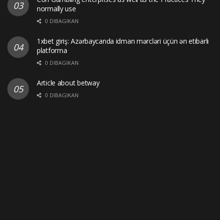
normally use
0 DIBAGIKAN
1xbet giriş: Azərbaycanda idman mərcləri üçün ən etibarlı
platforma
0 DIBAGIKAN
Article about betway
0 DIBAGIKAN