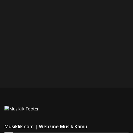
Musiklik.com | Webzine Musik Kamu