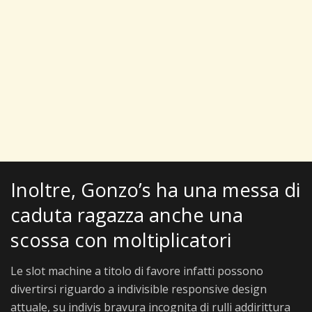
Inoltre, Gonzo’s ha una messa di
caduta ragazza anche una
scossa con moltiplicatori
Le slot machine a titolo di favore infatti possono
divertirsi riguardo a indivisible responsive design
attuale, su indivis bravura incognita di rulli addirittura