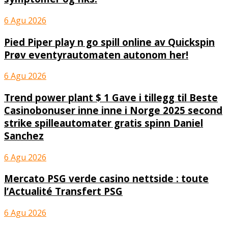
6 Agu 2026
Pied Piper play n go spill online av Quickspin
Prøv eventyrautomaten autonom her!
6 Agu 2026
Trend power plant $ 1 Gave i tillegg til Beste
Casinobonuser inne inne i Norge 2025 second
strike spilleautomater gratis spinn Daniel
Sanchez
6 Agu 2026
Mercato PSG verde casino nettside : toute
l’Actualité Transfert PSG
6 Agu 2026