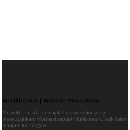
Musiklik.com | Webzine Musik Kamu
Musiklik.com adalah majalah musik online yang
menyuguhkan informasi seputar dunia musik, baik dalam
maupun luar negeri.