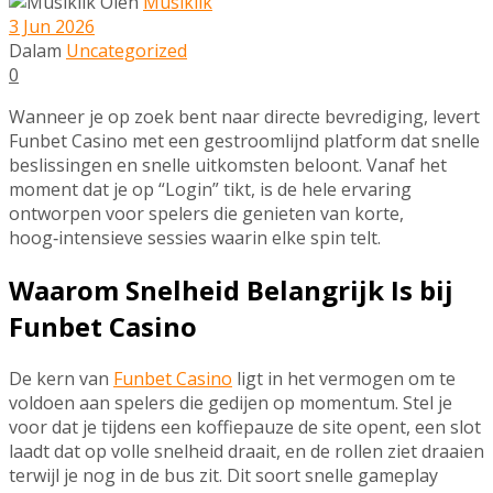
Oleh
Musiklik
3 Jun 2026
Dalam
Uncategorized
0
Wanneer je op zoek bent naar directe bevrediging, levert
Funbet Casino met een gestroomlijnd platform dat snelle
beslissingen en snelle uitkomsten beloont. Vanaf het
moment dat je op “Login” tikt, is de hele ervaring
ontworpen voor spelers die genieten van korte,
hoog‑intensieve sessies waarin elke spin telt.
Waarom Snelheid Belangrijk Is bij
Funbet Casino
De kern van
Funbet Casino
ligt in het vermogen om te
voldoen aan spelers die gedijen op momentum. Stel je
voor dat je tijdens een koffiepauze de site opent, een slot
laadt dat op volle snelheid draait, en de rollen ziet draaien
terwijl je nog in de bus zit. Dit soort snelle gameplay