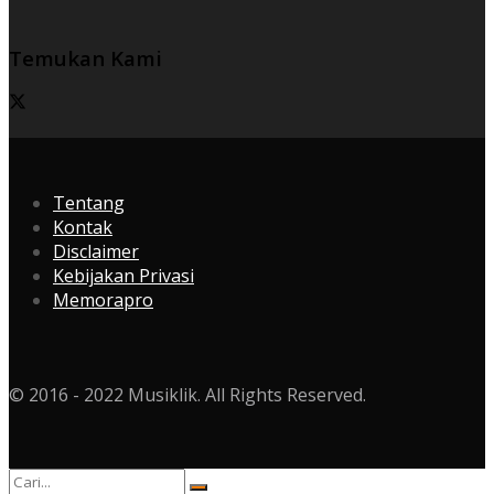
Temukan Kami
Tentang
Kontak
Disclaimer
Kebijakan Privasi
Memorapro
© 2016 - 2022 Musiklik. All Rights Reserved.