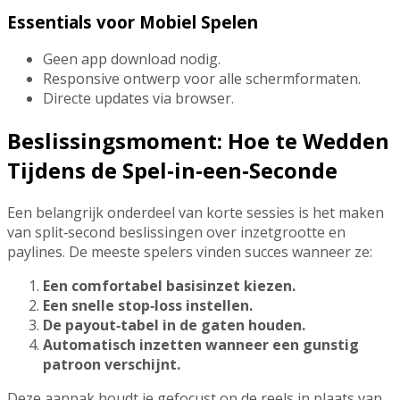
Essentials voor Mobiel Spelen
Geen app download nodig.
Responsive ontwerp voor alle schermformaten.
Directe updates via browser.
Beslissingsmoment: Hoe te Wedden
Tijdens de Spel‑in‑een‑Seconde
Een belangrijk onderdeel van korte sessies is het maken
van split‑second beslissingen over inzetgrootte en
paylines. De meeste spelers vinden succes wanneer ze:
Een comfortabel basisinzet kiezen.
Een snelle stop‑loss instellen.
De payout‑tabel in de gaten houden.
Automatisch inzetten wanneer een gunstig
patroon verschijnt.
Deze aanpak houdt je gefocust op de reels in plaats van