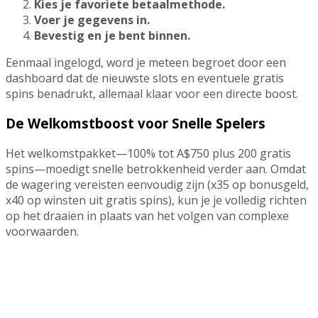
Kies je favoriete betaalmethode.
Voer je gegevens in.
Bevestig en je bent binnen.
Eenmaal ingelogd, word je meteen begroet door een
dashboard dat de nieuwste slots en eventuele gratis
spins benadrukt, allemaal klaar voor een directe boost.
De Welkomstboost voor Snelle Spelers
Het welkomstpakket—100% tot A$750 plus 200 gratis
spins—moedigt snelle betrokkenheid verder aan. Omdat
de wagering vereisten eenvoudig zijn (x35 op bonusgeld,
x40 op winsten uit gratis spins), kun je je volledig richten
op het draaien in plaats van het volgen van complexe
voorwaarden.