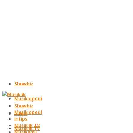
Showbiz
Musiklopedi
Showbiz
Musiklopedi
Intips
Intips
Musiklik TV
Musiklik TV
Musikamu