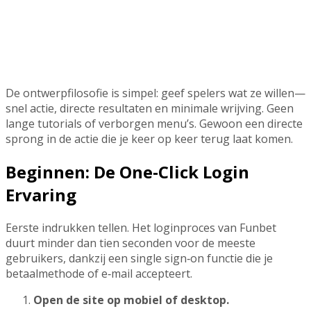
De ontwerpfilosofie is simpel: geef spelers wat ze willen—
snel actie, directe resultaten en minimale wrijving. Geen
lange tutorials of verborgen menu’s. Gewoon een directe
sprong in de actie die je keer op keer terug laat komen.
Beginnen: De One‑Click Login
Ervaring
Eerste indrukken tellen. Het loginproces van Funbet
duurt minder dan tien seconden voor de meeste
gebruikers, dankzij een single sign‑on functie die je
betaalmethode of e‑mail accepteert.
Open de site op mobiel of desktop.