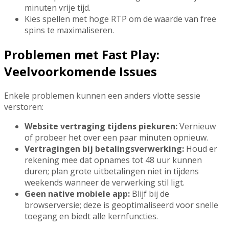
minuten vrije tijd.
Kies spellen met hoge RTP om de waarde van free
spins te maximaliseren.
Problemen met Fast Play:
Veelvoorkomende Issues
Enkele problemen kunnen een anders vlotte sessie
verstoren:
Website vertraging tijdens piekuren:
Vernieuw
of probeer het over een paar minuten opnieuw.
Vertragingen bij betalingsverwerking:
Houd er
rekening mee dat opnames tot 48 uur kunnen
duren; plan grote uitbetalingen niet in tijdens
weekends wanneer de verwerking stil ligt.
Geen native mobiele app:
Blijf bij de
browserversie; deze is geoptimaliseerd voor snelle
toegang en biedt alle kernfuncties.