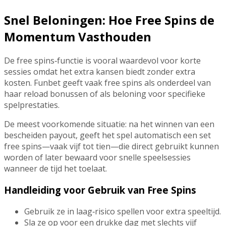
Snel Beloningen: Hoe Free Spins de
Momentum Vasthouden
De free spins‑functie is vooral waardevol voor korte
sessies omdat het extra kansen biedt zonder extra
kosten. Funbet geeft vaak free spins als onderdeel van
haar reload bonussen of als beloning voor specifieke
spelprestaties.
De meest voorkomende situatie: na het winnen van een
bescheiden payout, geeft het spel automatisch een set
free spins—vaak vijf tot tien—die direct gebruikt kunnen
worden of later bewaard voor snelle speelsessies
wanneer de tijd het toelaat.
Handleiding voor Gebruik van Free Spins
Gebruik ze in laag‑risico spellen voor extra speeltijd.
Sla ze op voor een drukke dag met slechts vijf