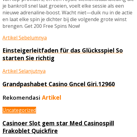
je bankroll snel laat groeien, voelt elke sessie als een
nieuwe adrenaline‑boost. Wacht niet—duik nu in de actie
en laat elke spin je dichter bij die volgende grote winst
brengen. Get 200 Free Spins Now!
Artikel Sebelumnya
Einsteigerleitfaden für das Glücksspiel So
starten Sie richtig
Artikel Selanjutnya
Grandpashabet Casino Gncel Giri.12960
Rekomendasi
Artikel
Uncategorized
Casinoer Slot gem star Med Casinospill
Frakoblet Quickfire