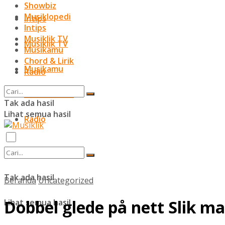
Showbiz
Musiklopedi
Intips
Intips
Musiklik TV
Musiklik TV
Musikamu
Chord & Lirik
Musikamu
Radio
Chord & Lirik
Tak ada hasil
Lihat semua hasil
Radio
Tak ada hasil
Beranda
Uncategorized
Dobbel glede på nett Slik 
Lihat semua hasil