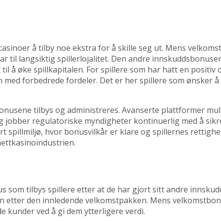
sinoer å tilby noe ekstra for å skille seg ut. Mens velkoms
til langsiktig spillerlojalitet. Den andre innskuddsbonuse
til å øke spillkapitalen. For spillere som har hatt en positi
en med forbedrede fordeler. Det er her spillere som ønsker 
 bonusene tilbys og administreres. Avanserte plattformer m
idig jobber regulatoriske myndigheter kontinuerlig med å sikr
rt spillmiljø, hvor bonusvilkår er klare og spillernes retti
nettkasinoindustrien.
n
om tilbys spillere etter at de har gjort sitt andre innskudd
rmen etter den innledende velkomstpakken. Mens velkomstbonu
 kunder ved å gi dem ytterligere verdi.