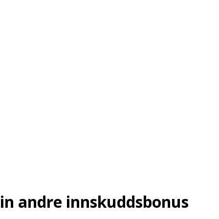
din andre innskuddsbonus