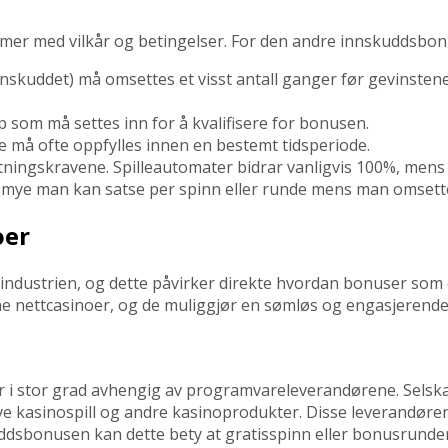
mmer med vilkår og betingelser. For den andre innskuddsbonu
kuddet) må omsettes et visst antall ganger før gevinstene
som må settes inn for å kvalifisere for bonusen.
å ofte oppfylles innen en bestemt tidsperiode.
msetningskravene. Spilleautomater bidrar vanligvis 100%, mens b
 mye man kan satse per spinn eller runde mens man omsett
oer
oindustrien, og dette påvirker direkte hvordan bonuser som
 nettcasinoer, og de muliggjør en sømløs og engasjerende 
n er i stor grad avhengig av programvareleverandørene. Sel
live kasinospill og andre kasinoprodukter. Disse leverandøre
dsbonusen kan dette bety at gratisspinn eller bonusrunder u