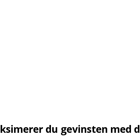
maksimerer du gevinsten med 