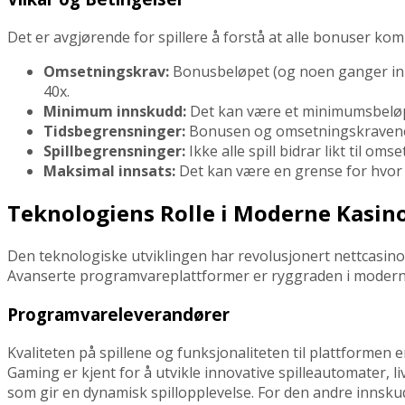
Det er avgjørende for spillere å forstå at alle bonuser ko
Omsetningskrav:
Bonusbeløpet (og noen ganger inns
40x.
Minimum innskudd:
Det kan være et minimumsbeløp 
Tidsbegrensninger:
Bonusen og omsetningskravene m
Spillbegrensninger:
Ikke alle spill bidrar likt til o
Maksimal innsats:
Det kan være en grense for hvor
Teknologiens Rolle i Moderne Kasin
Den teknologiske utviklingen har revolusjonert nettcasin
Avanserte programvareplattformer er ryggraden i moderne
Programvareleverandører
Kvaliteten på spillene og funksjonaliteten til plattforme
Gaming er kjent for å utvikle innovative spilleautomater, 
som gir en dynamisk spillopplevelse. For den andre innskud