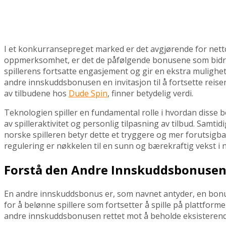
I et konkurransepreget marked er det avgjørende for nettca
oppmerksomhet, er det de påfølgende bonusene som bidrar 
spillerens fortsatte engasjement og gir en ekstra mulighet 
andre innskuddsbonusen en invitasjon til å fortsette reis
av tilbudene hos
Dude Spin
, finner betydelig verdi.
Teknologien spiller en fundamental rolle i hvordan disse
av spilleraktivitet og personlig tilpasning av tilbud. Samt
norske spilleren betyr dette et tryggere og mer forutsigba
regulering er nøkkelen til en sunn og bærekraftig vekst i 
Forstå den Andre Innskuddsbonuse
En andre innskuddsbonus er, som navnet antyder, en bonus s
for å belønne spillere som fortsetter å spille på plattfo
andre innskuddsbonusen rettet mot å beholde eksisterende