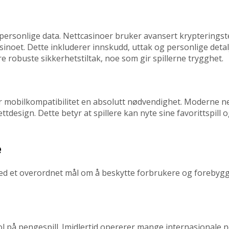
g personlige data. Nettcasinoer bruker avansert krypteringst
sinoet. Dette inkluderer innskudd, uttak og personlige deta
e robuste sikkerhetstiltak, noe som gir spillerne trygghet.
obilkompatibilitet en absolutt nødvendighet. Moderne nettca
tdesign. Dette betyr at spillere kan nyte sine favorittspill
e
med et overordnet mål om å beskytte forbrukere og forebygg
på pengespill. Imidlertid opererer mange internasjonale net