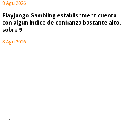
8 Agu 2026
PlayJango Gambling establishment cuenta
con algun indice de confianza bastante alto,
sobre 9
8 Agu 2026