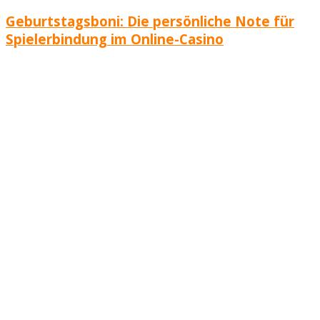
Geburtstagsboni: Die persönliche Note für
Spielerbindung im Online-Casino