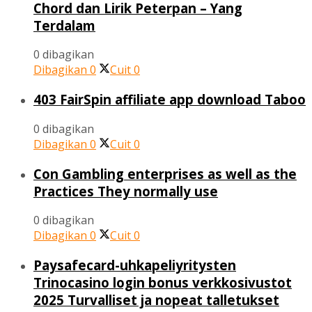
Chord dan Lirik Peterpan – Yang
Terdalam
0 dibagikan
Dibagikan
0
Cuit
0
403 FairSpin affiliate app download Taboo
0 dibagikan
Dibagikan
0
Cuit
0
Con Gambling enterprises as well as the
Practices They normally use
0 dibagikan
Dibagikan
0
Cuit
0
Paysafecard-uhkapeliyritysten
Trinocasino login bonus verkkosivustot
2025 Turvalliset ja nopeat talletukset