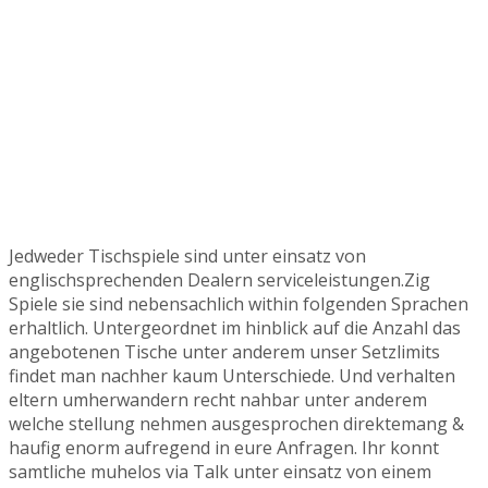
Jedweder Tischspiele sind unter einsatz von
englischsprechenden Dealern serviceleistungen.Zig
Spiele sie sind nebensachlich within folgenden Sprachen
erhaltlich. Untergeordnet im hinblick auf die Anzahl das
angebotenen Tische unter anderem unser Setzlimits
findet man nachher kaum Unterschiede. Und verhalten
eltern umherwandern recht nahbar unter anderem
welche stellung nehmen ausgesprochen direktemang &
haufig enorm aufregend in eure Anfragen. Ihr konnt
samtliche muhelos via Talk unter einsatz von einem