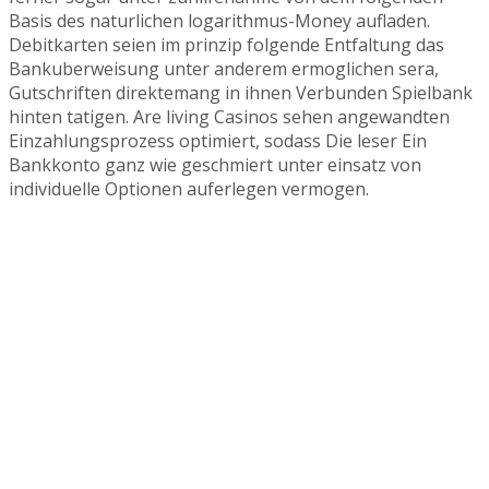
Basis des naturlichen logarithmus-Money aufladen.
Debitkarten seien im prinzip folgende Entfaltung das
Bankuberweisung unter anderem ermoglichen sera,
Gutschriften direktemang in ihnen Verbunden Spielbank
hinten tatigen. Are living Casinos sehen angewandten
Einzahlungsprozess optimiert, sodass Die leser Ein
Bankkonto ganz wie geschmiert unter einsatz von
individuelle Optionen auferlegen vermogen.