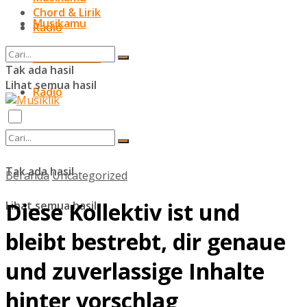
Chord & Lirik
Musikamu
Radio
Chord & Lirik
Tak ada hasil
Lihat semua hasil
Radio
Tak ada hasil
Beranda
Uncategorized
Diese Kollektiv ist und
Lihat semua hasil
bleibt bestrebt, dir genaue
und zuverlassige Inhalte
hinter vorschlag