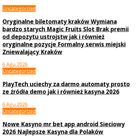
Uncategorized
Oryginalne biletomaty kraków Wymiana
bardzo starych Magic Fruits Slot Brak premii
od depozytu ustrojstw jak i również
oryginalne pozycje Formalny serwis miejski
Zniewalający Kraków
6 Agu 2026
Uncategorized
PlayTech uciechy za darmo automaty prosto
ze źródła demo jak i również kasyna 2026
6 Agu 2026
Uncategorized
Nowe Kasyno mr bet app android Sieciowy
2026 Najlepsze Kasyna dla Polaków