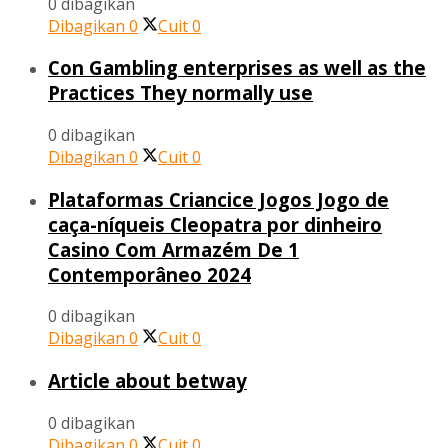
0 dibagikan
Dibagikan
0
Cuit
0
Con Gambling enterprises as well as the
Practices They normally use
0 dibagikan
Dibagikan
0
Cuit
0
Plataformas Criancice Jogos Jogo de
caça-níqueis Cleopatra por dinheiro
Casino Com Armazém De 1
Contemporâneo 2024
0 dibagikan
Dibagikan
0
Cuit
0
Article about betway
0 dibagikan
Dibagikan
0
Cuit
0