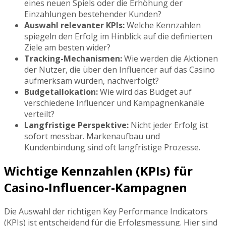
eines neuen Spiels oder die Erhöhung der
Einzahlungen bestehender Kunden?
Auswahl relevanter KPIs:
Welche Kennzahlen
spiegeln den Erfolg im Hinblick auf die definierten
Ziele am besten wider?
Tracking-Mechanismen:
Wie werden die Aktionen
der Nutzer, die über den Influencer auf das Casino
aufmerksam wurden, nachverfolgt?
Budgetallokation:
Wie wird das Budget auf
verschiedene Influencer und Kampagnenkanäle
verteilt?
Langfristige Perspektive:
Nicht jeder Erfolg ist
sofort messbar. Markenaufbau und
Kundenbindung sind oft langfristige Prozesse.
Wichtige Kennzahlen (KPIs) für
Casino-Influencer-Kampagnen
Die Auswahl der richtigen Key Performance Indicators
(KPIs) ist entscheidend für die Erfolgsmessung. Hier sind