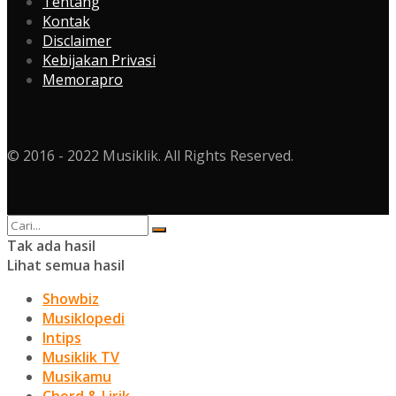
Tentang
Kontak
Disclaimer
Kebijakan Privasi
Memorapro
© 2016 - 2022 Musiklik. All Rights Reserved.
Tak ada hasil
Lihat semua hasil
Showbiz
Musiklopedi
Intips
Musiklik TV
Musikamu
Chord & Lirik