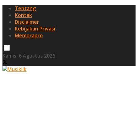
Tentang
Kontak
Disclaimer
Kebijakan Privasi
Memorapro
Kamis, 6 Agustus 2026