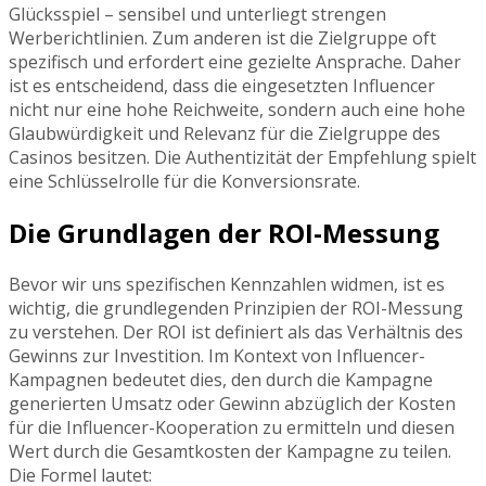
Glücksspiel – sensibel und unterliegt strengen
Werberichtlinien. Zum anderen ist die Zielgruppe oft
spezifisch und erfordert eine gezielte Ansprache. Daher
ist es entscheidend, dass die eingesetzten Influencer
nicht nur eine hohe Reichweite, sondern auch eine hohe
Glaubwürdigkeit und Relevanz für die Zielgruppe des
Casinos besitzen. Die Authentizität der Empfehlung spielt
eine Schlüsselrolle für die Konversionsrate.
Die Grundlagen der ROI-Messung
Bevor wir uns spezifischen Kennzahlen widmen, ist es
wichtig, die grundlegenden Prinzipien der ROI-Messung
zu verstehen. Der ROI ist definiert als das Verhältnis des
Gewinns zur Investition. Im Kontext von Influencer-
Kampagnen bedeutet dies, den durch die Kampagne
generierten Umsatz oder Gewinn abzüglich der Kosten
für die Influencer-Kooperation zu ermitteln und diesen
Wert durch die Gesamtkosten der Kampagne zu teilen.
Die Formel lautet: