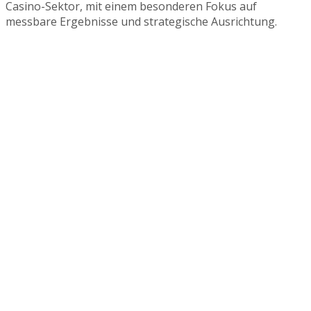
Casino-Sektor, mit einem besonderen Fokus auf
messbare Ergebnisse und strategische Ausrichtung.