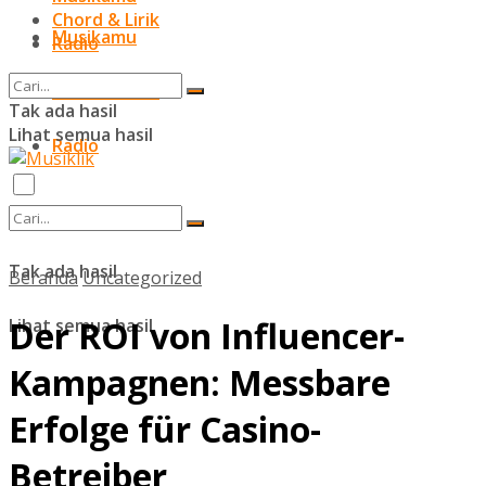
Chord & Lirik
Musikamu
Radio
Chord & Lirik
Tak ada hasil
Lihat semua hasil
Radio
Tak ada hasil
Beranda
Uncategorized
Der ROI von Influencer-
Lihat semua hasil
Kampagnen: Messbare
Erfolge für Casino-
Betreiber