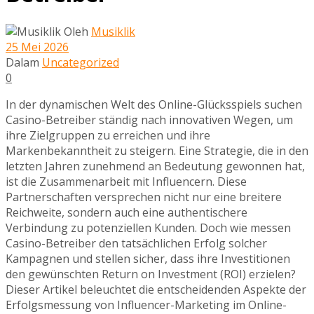
Oleh
Musiklik
25 Mei 2026
Dalam
Uncategorized
0
In der dynamischen Welt des Online-Glücksspiels suchen
Casino-Betreiber ständig nach innovativen Wegen, um
ihre Zielgruppen zu erreichen und ihre
Markenbekanntheit zu steigern. Eine Strategie, die in den
letzten Jahren zunehmend an Bedeutung gewonnen hat,
ist die Zusammenarbeit mit Influencern. Diese
Partnerschaften versprechen nicht nur eine breitere
Reichweite, sondern auch eine authentischere
Verbindung zu potenziellen Kunden. Doch wie messen
Casino-Betreiber den tatsächlichen Erfolg solcher
Kampagnen und stellen sicher, dass ihre Investitionen
den gewünschten Return on Investment (ROI) erzielen?
Dieser Artikel beleuchtet die entscheidenden Aspekte der
Erfolgsmessung von Influencer-Marketing im Online-