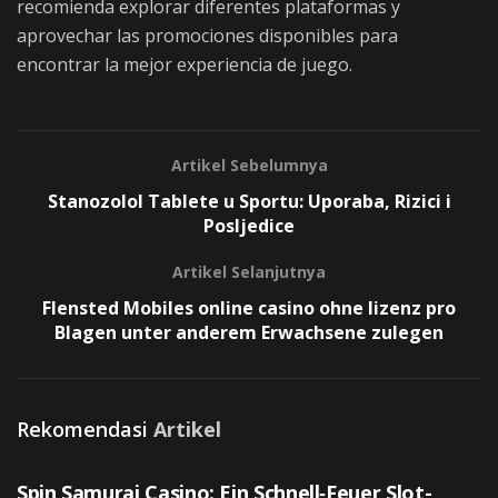
recomienda explorar diferentes plataformas y
aprovechar las promociones disponibles para
encontrar la mejor experiencia de juego.
Artikel Sebelumnya
Stanozolol Tablete u Sportu: Uporaba, Rizici i
Posljedice
Artikel Selanjutnya
Flensted Mobiles online casino ohne lizenz pro
Blagen unter anderem Erwachsene zulegen
Rekomendasi
Artikel
UNCATEGORIZED
Spin Samurai Casino: Ein Schnell‑Feuer Slot-