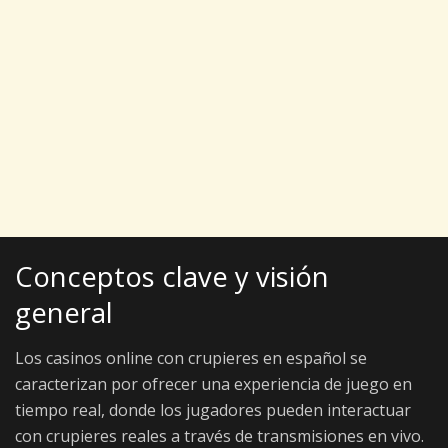
Conceptos clave y visión
general
Los casinos online con crupieres en español se
caracterizan por ofrecer una experiencia de juego en
tiempo real, donde los jugadores pueden interactuar
con crupieres reales a través de transmisiones en vivo.