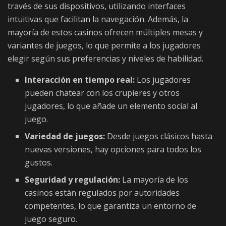
través de sus dispositivos, utilizando interfaces
intuitivas que facilitan la navegación. Además, la
mayoría de estos casinos ofrecen múltiples mesas y
variantes de juegos, lo que permite a los jugadores
elegir según sus preferencias y niveles de habilidad.
Interacción en tiempo real:
Los jugadores
pueden chatear con los crupieres y otros
jugadores, lo que añade un elemento social al
juego.
Variedad de juegos:
Desde juegos clásicos hasta
nuevas versiones, hay opciones para todos los
gustos.
Seguridad y regulación:
La mayoría de los
casinos están regulados por autoridades
competentes, lo que garantiza un entorno de
juego seguro.