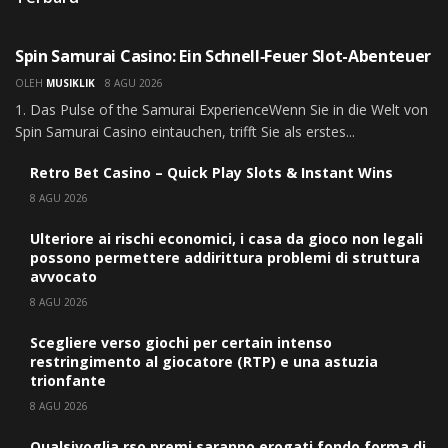
UNCATEGORIZED
Spin Samurai Casino: Ein Schnell‑Feuer Slot-Abenteuer
OLEH
MUSIKLIK
8 AGU 2026
1. Das Pulse of the Samurai ExperienceWenn Sie in die Welt von
Spin Samurai Casino eintauchen, trifft Sie als erstes...
Retro Bet Casino – Quick Play Slots & Instant Wins
8 AGU 2026
Ulteriore ai rischi economici, i casa da gioco non legali
possono permettere addirittura problemi di struttura
avvocato
8 AGU 2026
Scegliere verso giochi per certain intenso
restringimento al giocatore (RTP) e una astuzia
trionfante
8 AGU 2026
Qualsivoglia rso premi saranno erogati fondo forma di