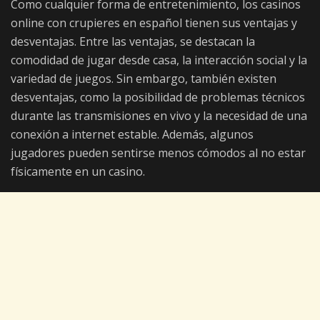
Como cualquier forma de entretenimiento, los casinos
online con crupieres en español tienen sus ventajas y
desventajas. Entre las ventajas, se destacan la
comodidad de jugar desde casa, la interacción social y la
variedad de juegos. Sin embargo, también existen
desventajas, como la posibilidad de problemas técnicos
durante las transmisiones en vivo y la necesidad de una
conexión a internet estable. Además, algunos
jugadores pueden sentirse menos cómodos al no estar
físicamente en un casino.