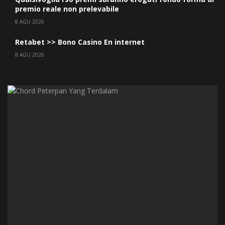
premio reale non prelevabile
8 AGU 2026
Retabet >> Bono Casino En internet
8 AGU 2026