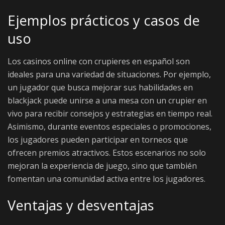
Ejemplos prácticos y casos de
uso
Los casinos online con crupieres en español son
ideales para una variedad de situaciones. Por ejemplo,
un jugador que busca mejorar sus habilidades en
blackjack puede unirse a una mesa con un crupier en
vivo para recibir consejos y estrategias en tiempo real.
Asimismo, durante eventos especiales o promociones,
los jugadores pueden participar en torneos que
ofrecen premios atractivos. Estos escenarios no solo
mejoran la experiencia de juego, sino que también
fomentan una comunidad activa entre los jugadores.
Ventajas y desventajas