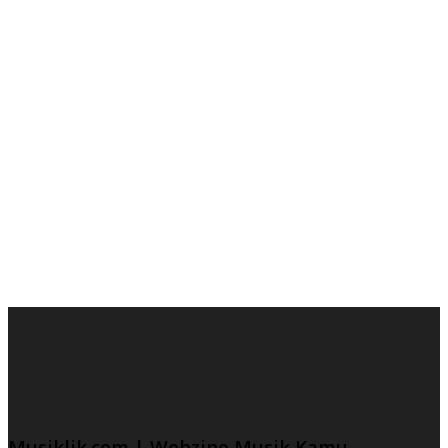
Musiklik.com | Webzine Musik Kamu