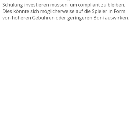
Schulung investieren müssen, um compliant zu bleiben.
Dies könnte sich möglicherweise auf die Spieler in Form
von höheren Gebühren oder geringeren Boni auswirken.