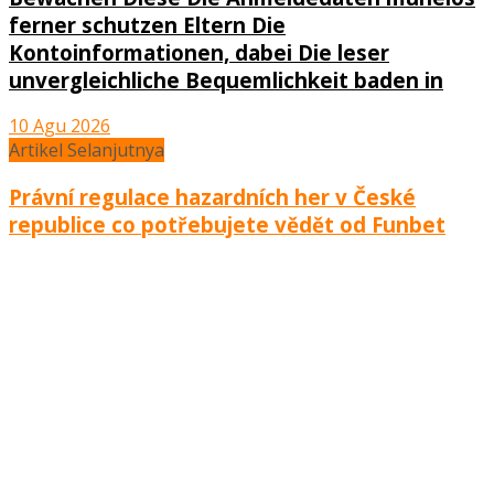
ferner schutzen Eltern Die
Kontoinformationen, dabei Die leser
unvergleichliche Bequemlichkeit baden in
10 Agu 2026
Artikel Selanjutnya
Právní regulace hazardních her v České
republice co potřebujete vědět od Funbet