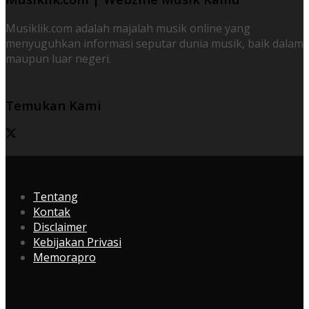
Musiklik.com adalah majalah musik online yang
menyuguhkan informasi seputar dunia musik, baik dalam
maupun luar negeri.
Temukan Kami
Tentang
Kontak
Disclaimer
Kebijakan Privasi
Memorapro