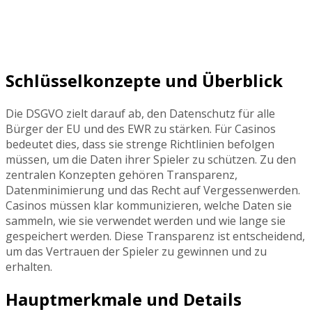
Schlüsselkonzepte und Überblick
Die DSGVO zielt darauf ab, den Datenschutz für alle
Bürger der EU und des EWR zu stärken. Für Casinos
bedeutet dies, dass sie strenge Richtlinien befolgen
müssen, um die Daten ihrer Spieler zu schützen. Zu den
zentralen Konzepten gehören Transparenz,
Datenminimierung und das Recht auf Vergessenwerden.
Casinos müssen klar kommunizieren, welche Daten sie
sammeln, wie sie verwendet werden und wie lange sie
gespeichert werden. Diese Transparenz ist entscheidend,
um das Vertrauen der Spieler zu gewinnen und zu
erhalten.
Hauptmerkmale und Details