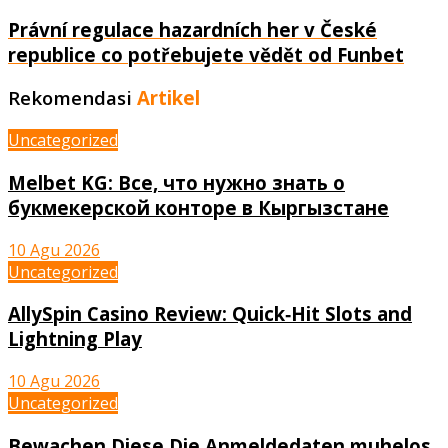
Právní regulace hazardních her v České
republice co potřebujete vědět od Funbet
Rekomendasi
Artikel
Uncategorized
Melbet KG: Все, что нужно знать о
букмекерской конторе в Кыргызстане
10 Agu 2026
Uncategorized
AllySpin Casino Review: Quick‑Hit Slots and
Lightning Play
10 Agu 2026
Uncategorized
Bewachen Diese Die Anmeldedaten muhelos