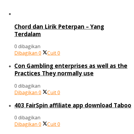
Chord dan Lirik Peterpan – Yang
Terdalam
0 dibagikan
Dibagikan
0
Cuit
0
Con Gambling enterprises as well as the
Practices They normally use
0 dibagikan
Dibagikan
0
Cuit
0
403 FairSpin affiliate app download Taboo
0 dibagikan
Dibagikan
0
Cuit
0