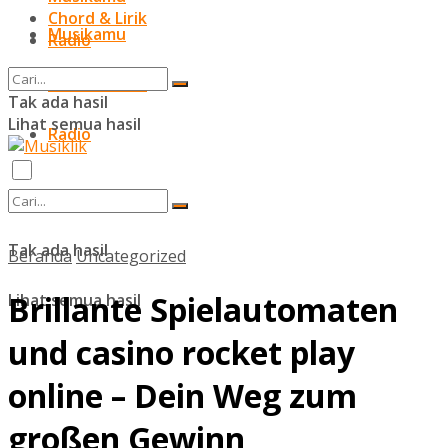
Chord & Lirik
Musikamu
Radio
Chord & Lirik
Tak ada hasil
Lihat semua hasil
Radio
Tak ada hasil
Beranda
Uncategorized
Brillante Spielautomaten
Lihat semua hasil
und casino rocket play
online – Dein Weg zum
großen Gewinn