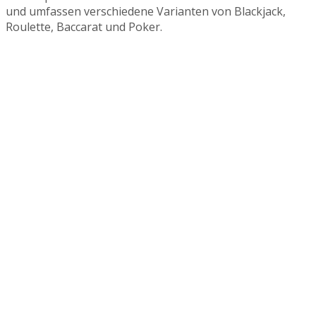
und umfassen verschiedene Varianten von Blackjack,
Roulette, Baccarat und Poker.