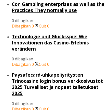
Con Gambling enterprises as well as the
Practices They normally use
0 dibagikan
Dibagikan
0
Cuit
0
Technologie und Glücksspiel Wie
Innovationen das Casino-Erlebnis
verändern
0 dibagikan
Dibagikan
0
Cuit
0
Paysafecard-uhkapeliyritysten
Trinocasino login bonus verkkosivustot
2025 Turvalliset ja nopeat talletukset
2025
0 dibagikan
Dibagikan
0
Cuit
0