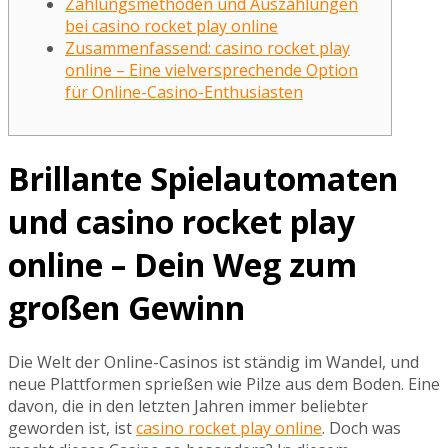
Zahlungsmethoden und Auszahlungen
bei casino rocket play online
Zusammenfassend: casino rocket play
online – Eine vielversprechende Option
für Online-Casino-Enthusiasten
Brillante Spielautomaten
und casino rocket play
online – Dein Weg zum
großen Gewinn
Die Welt der Online-Casinos ist ständig im Wandel, und
neue Plattformen sprießen wie Pilze aus dem Boden. Eine
davon, die in den letzten Jahren immer beliebter
geworden ist, ist
casino rocket play online
. Doch was