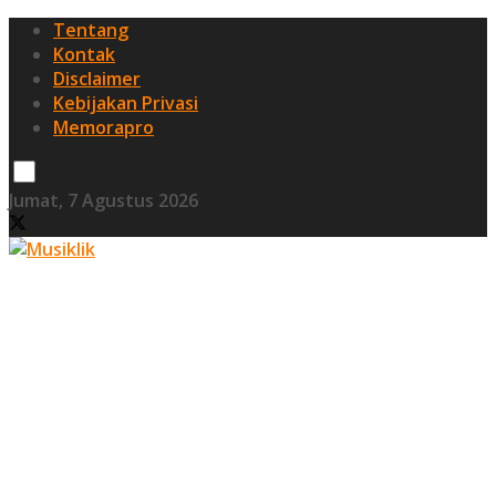
Tentang
Kontak
Disclaimer
Kebijakan Privasi
Memorapro
Jumat, 7 Agustus 2026