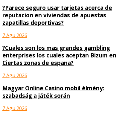
?Parece seguro usar tarjetas acerca de
reputacion en viviendas de apuestas
zapatillas deportivas?
7 Agu 2026
?Cuales son los mas grandes gambling
enterprises los cuales aceptan Bizum en
Ciertas zonas de espana?
7 Agu 2026
Magyar Online Casino mobil élmény:
szabadság a játék során
7 Agu 2026