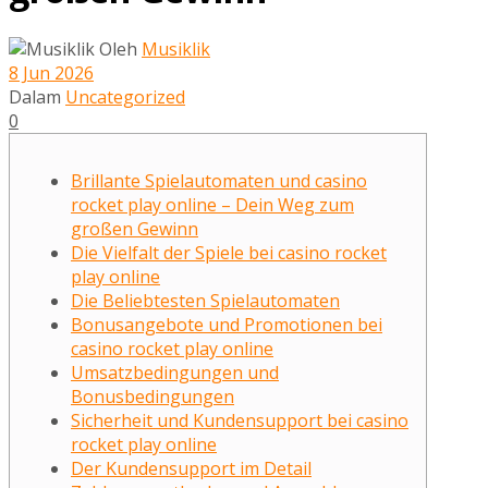
Oleh
Musiklik
8 Jun 2026
Dalam
Uncategorized
0
Brillante Spielautomaten und casino
rocket play online – Dein Weg zum
großen Gewinn
Die Vielfalt der Spiele bei casino rocket
play online
Die Beliebtesten Spielautomaten
Bonusangebote und Promotionen bei
casino rocket play online
Umsatzbedingungen und
Bonusbedingungen
Sicherheit und Kundensupport bei casino
rocket play online
Der Kundensupport im Detail