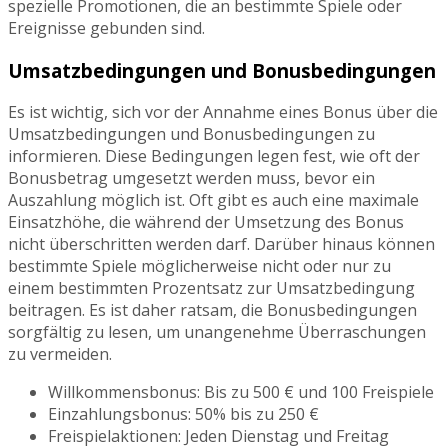
spezielle Promotionen, die an bestimmte Spiele oder
Ereignisse gebunden sind.
Umsatzbedingungen und Bonusbedingungen
Es ist wichtig, sich vor der Annahme eines Bonus über die
Umsatzbedingungen und Bonusbedingungen zu
informieren. Diese Bedingungen legen fest, wie oft der
Bonusbetrag umgesetzt werden muss, bevor ein
Auszahlung möglich ist. Oft gibt es auch eine maximale
Einsatzhöhe, die während der Umsetzung des Bonus
nicht überschritten werden darf. Darüber hinaus können
bestimmte Spiele möglicherweise nicht oder nur zu
einem bestimmten Prozentsatz zur Umsatzbedingung
beitragen. Es ist daher ratsam, die Bonusbedingungen
sorgfältig zu lesen, um unangenehme Überraschungen
zu vermeiden.
Willkommensbonus: Bis zu 500 € und 100 Freispiele
Einzahlungsbonus: 50% bis zu 250 €
Freispielaktionen: Jeden Dienstag und Freitag