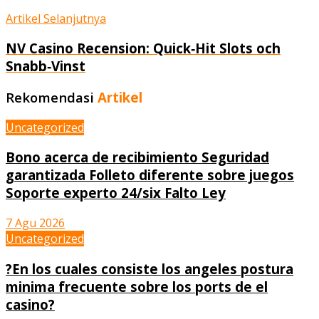
Artikel Selanjutnya
NV Casino Recension: Quick‑Hit Slots och
Snabb‑Vinst
Rekomendasi
Artikel
Uncategorized
Bono acerca de recibimiento Seguridad
garantizada Folleto diferente sobre juegos
Soporte experto 24/six Falto Ley
7 Agu 2026
Uncategorized
?En los cuales consiste los angeles postura
minima frecuente sobre los ports de el
casino?