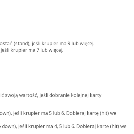
ostań (stand), jeśli krupier ma 9 lub więcej.
eśli krupier ma 7 lub więcej.
ć swoją wartość, jeśli dobranie kolejnej karty
wn), jeśli krupier ma 5 lub 6. Dobieraj kartę (hit) we
 down), jeśli krupier ma 4, 5 lub 6. Dobieraj kartę (hit) we