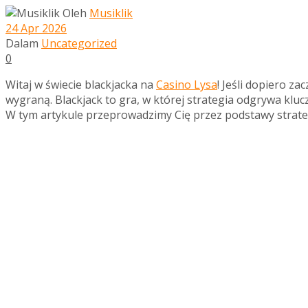
Oleh
Musiklik
24 Apr 2026
Dalam
Uncategorized
0
Witaj w świecie blackjacka na
Casino Lysa
! Jeśli dopiero z
wygraną. Blackjack to gra, w której strategia odgrywa kluc
W tym artykule przeprowadzimy Cię przez podstawy strategi