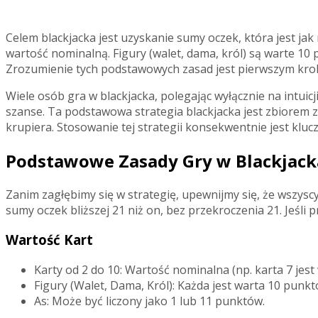
Celem blackjacka jest uzyskanie sumy oczek, która jest jak 
wartość nominalną. Figury (walet, dama, król) są warte 10 p
Zrozumienie tych podstawowych zasad jest pierwszym kro
Wiele osób gra w blackjacka, polegając wyłącznie na intui
szanse. Ta podstawowa strategia blackjacka jest zbiorem za
krupiera. Stosowanie tej strategii konsekwentnie jest klu
Podstawowe Zasady Gry w Blackjack
Zanim zagłębimy się w strategię, upewnijmy się, że wszys
sumy oczek bliższej 21 niż on, bez przekroczenia 21. Jeśli 
Wartość Kart
Karty od 2 do 10: Wartość nominalna (np. karta 7 jest
Figury (Walet, Dama, Król): Każda jest warta 10 punkt
As: Może być liczony jako 1 lub 11 punktów.