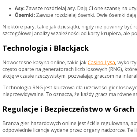
Asy:
Zawsze rozdzielaj asy. Dają Ci one szansę na uzy
Ósemki:
Zawsze rozdzielaj ósemki. Dwie ósemki dają s
Niektóre pary, takie jak dziesiątki, nigdy nie powinny być
szczegółowej analizy w zależności od karty krupiera, ale p
Technologia i Blackjack
Nowoczesne kasyna online, takie jak
Casino Lysa
, wykorzy
często oparte na generatorach liczb losowych (RNG), któr
akcję w czasie rzeczywistym, pozwalając graczom na intera
Technologia RNG jest kluczowa dla uczciwości gier losowyc
nieprzewidywalne. To oznacza, że każdy gracz ma równe sza
Regulacje i Bezpieczeństwo w Grach
Branża gier hazardowych online jest ściśle regulowana, aby
odpowiednie licencje wydane przez organy nadzorcze. Te li