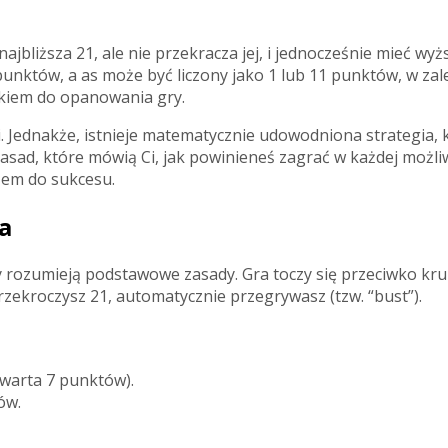
najbliższa 21, ale nie przekracza jej, i jednocześnie mieć w
unktów, a as może być liczony jako 1 lub 11 punktów, w zależ
kiem do opanowania gry.
cji. Jednakże, istnieje matematycznie udowodniona strategia
sad, które mówią Ci, jak powinieneś zagrać w każdej możliwe
czem do sukcesu.
a
cy rozumieją podstawowe zasady. Gra toczy się przeciwko kr
przekroczysz 21, automatycznie przegrywasz (tzw. “bust”).
 warta 7 punktów).
ów.