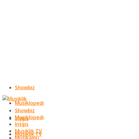
Showbiz
Musiklopedi
Showbiz
Musiklopedi
Intips
Intips
Musiklik TV
Musiklik TV
Musikamu