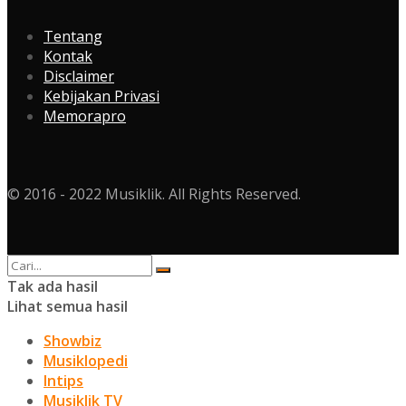
Tentang
Kontak
Disclaimer
Kebijakan Privasi
Memorapro
© 2016 - 2022 Musiklik. All Rights Reserved.
Tak ada hasil
Lihat semua hasil
Showbiz
Musiklopedi
Intips
Musiklik TV