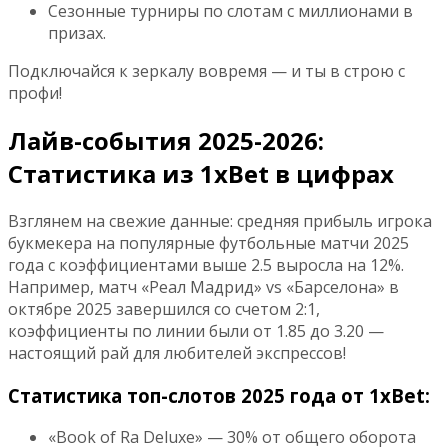
Сезонные турниры по слотам с миллионами в
призах.
Подключайся к зеркалу вовремя — и ты в строю с
профи!
Лайв-события 2025-2026:
Статистика из 1xBet в цифрах
Взглянем на свежие данные: средняя прибыль игрока
букмекера на популярные футбольные матчи 2025
года с коэффициентами выше 2.5 выросла на 12%.
Например, матч «Реал Мадрид» vs «Барселона» в
октябре 2025 завершился со счетом 2:1,
коэффициенты по линии были от 1.85 до 3.20 —
настоящий рай для любителей экспрессов!
Статистика топ-слотов 2025 года от 1xBet:
«Book of Ra Deluxe» — 30% от общего оборота