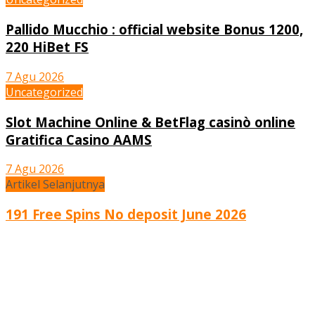
Pallido Mucchio : official website Bonus 1200,
220 HiBet FS
7 Agu 2026
Uncategorized
Slot Machine Online & BetFlag casinò online
Gratifica Casino AAMS
7 Agu 2026
Artikel Selanjutnya
191 Free Spins No deposit June 2026