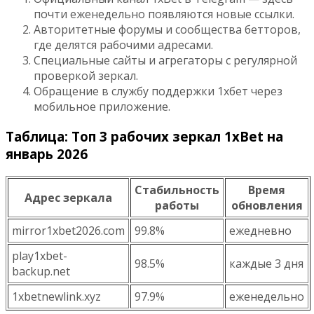
почти еженедельно появляются новые ссылки.
Авторитетные форумы и сообщества бетторов,
где делятся рабочими адресами.
Специальные сайты и агрегаторы с регулярной
проверкой зеркал.
Обращение в службу поддержки 1хбет через
мобильное приложение.
Таблица: Топ 3 рабочих зеркал 1xBet на
январь 2026
Стабильность
Время
Адрес зеркала
работы
обновления
mirror1xbet2026.com
99.8%
ежедневно
play1xbet-
98.5%
каждые 3 дня
backup.net
1xbetnewlink.xyz
97.9%
еженедельно