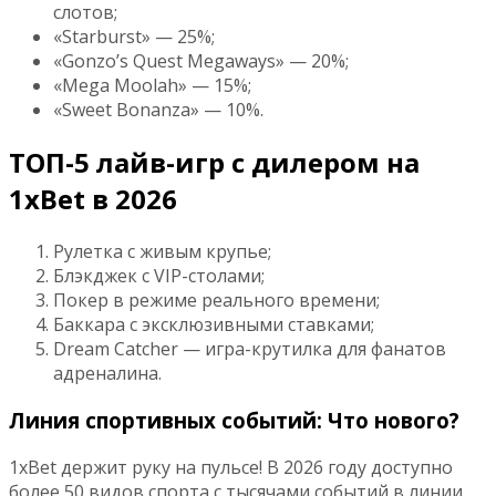
слотов;
«Starburst» — 25%;
«Gonzo’s Quest Megaways» — 20%;
«Mega Moolah» — 15%;
«Sweet Bonanza» — 10%.
ТОП-5 лайв-игр с дилером на
1xBet в 2026
Рулетка с живым крупье;
Блэкджек с VIP-столами;
Покер в режиме реального времени;
Баккара с эксклюзивными ставками;
Dream Catcher — игра-крутилка для фанатов
адреналина.
Линия спортивных событий: Что нового?
1xBet держит руку на пульсе! В 2026 году доступно
более 50 видов спорта с тысячами событий в линии