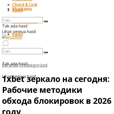
Chord & Lirik
Musikamu
Radio
Chord & Lirik
Tak ada hasil
Lihat semua hasil
Radio
Tak ada hasil
Beranda
Uncategorized
1xbet зеркало на сегодня:
Lihat semua hasil
Рабочие методики
обхода блокировок в 2026
году