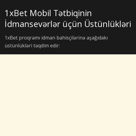
1xBet Mobil Tətbiqinin
İdmansevərlər üçün Üstünlükləri
1xBet proqramı idman bahisçilərinə aşağıdakı
üstünlükləri təqdim edir: