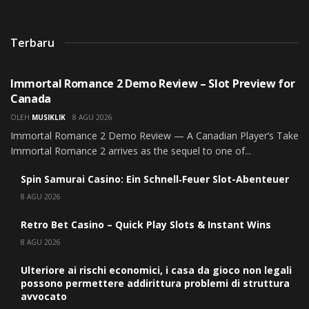
Terbaru
UNCATEGORIZED
Immortal Romance 2 Demo Review – Slot Preview for
Canada
OLEH
MUSIKLIK
8 AGU 2026
Immortal Romance 2 Demo Review — A Canadian Player’s Take
Immortal Romance 2 arrives as the sequel to one of...
Spin Samurai Casino: Ein Schnell‑Feuer Slot-Abenteuer
8 AGU 2026
Retro Bet Casino – Quick Play Slots & Instant Wins
8 AGU 2026
Ulteriore ai rischi economici, i casa da gioco non legali
possono permettere addirittura problemi di struttura
avvocato