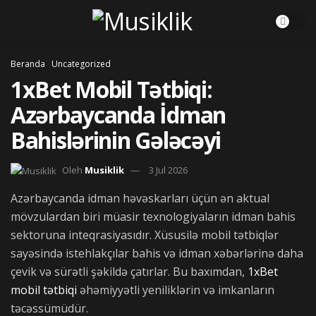
Beranda
Uncategorized
1xBet Mobil Tətbiqi:
Azərbaycanda İdman
Bahislərinin Gələcəyi
Oleh
Musiklik
3 Jul 2026
Azərbaycanda idman həvəskarları üçün ən aktual
mövzulardan biri müasir texnologiyaların idman bahis
sektoruna inteqrasiyasıdır. Xüsusilə mobil tətbiqlər
sayəsində istehlakçılar bahis və idman xəbərlərinə daha
çevik və sürətli şəkildə çatırlar. Bu baxımdan,
1xBet
mobil tətbiqi
əhəmiyyətli yeniliklərin və imkanların
təcəssümüdür.