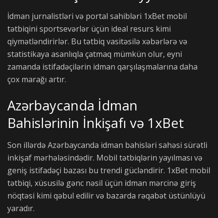
İdman jurnalistləri və portal sahibləri 1xBet mobil
tətbiqini sportsevərlər üçün ideal resurs kimi
qiymətləndirirlər. Bu tətbiq vasitəsilə xəbərlərə və
statistikaya asanlıqla çatmaq mümkün olur, eyni
zamanda istifadəçilərin idman qarşılaşmalarına daha
çox marağı artır.
Azərbaycanda İdman
Bahislərinin İnkişafı və 1xBet
Son illərdə Azərbaycanda idman bahisləri sahəsi sürətli
inkişaf mərhələsindədir. Mobil tətbiqlərin yayılması və
geniş istifadəçi bazası bu trendi gücləndirir. 1xBet mobil
tətbiqi, xüsusilə gənc nəsil üçün idman mərcinə giriş
nöqtəsi kimi qəbul edilir və bazarda rəqabət üstünlüyü
yaradır.