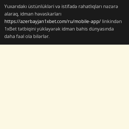
Yuxarıdakı üstünlükləri və istifadə rahatlıqları nəzərə
alaraq, idman həvəskarları
https://azerbayjan1xbet.com/ru/mobile-app/
linkindən
1xBet tətbiqini yükləyərək idman bahis dünyasında
daha fəal ola bilərlər.