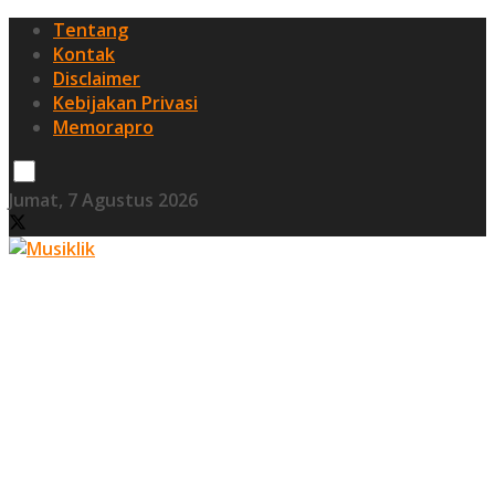
Tentang
Kontak
Disclaimer
Kebijakan Privasi
Memorapro
Jumat, 7 Agustus 2026