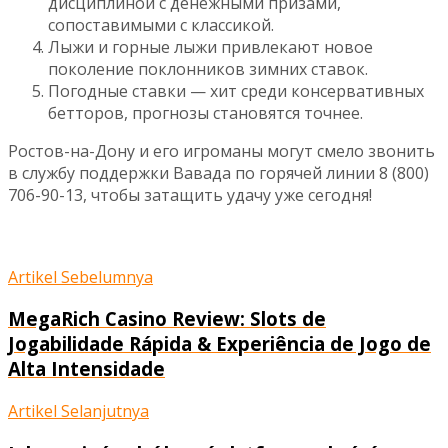
дисциплиной с денежными призами,
сопоставимыми с классикой.
Лыжи и горные лыжи привлекают новое
поколение поклонников зимних ставок.
Погодные ставки — хит среди консервативных
бетторов, прогнозы становятся точнее.
Ростов-на-Дону и его игроманы могут смело звонить
в службу поддержки Вавада по горячей линии 8 (800)
706-90-13, чтобы затащить удачу уже сегодня!
Artikel Sebelumnya
MegaRich Casino Review: Slots de
Jogabilidade Rápida & Experiência de Jogo de
Alta Intensidade
Artikel Selanjutnya