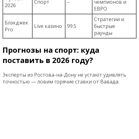
Спорт
–
чемпионов и
2026
ЕВРО
Стратегии и
Блэкджек
Live казино
99.5
быстрые
Pro
раунды
Прогнозы на спорт: куда
поставить в 2026 году?
Эксперты из Ростова-на-Дону не устают удивлять
точностью — ловим горячие ставки от Вавада: