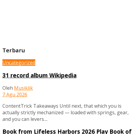
Terbaru
Uncategorized
31 record album Wikipedia
Oleh
Musiklik
7 Agu 2026
ContentTrick Takeaways Until next, that which you is
actually strictly mechanized — loaded with springs, gear,
and you can levers....
Book from Lifeless Harbors 2026 Play Book of