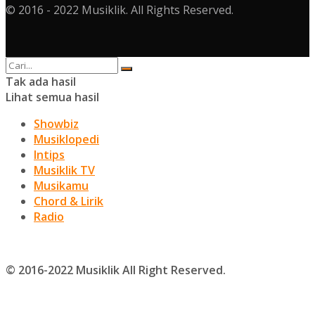
© 2016 - 2022 Musiklik. All Rights Reserved.
Tak ada hasil
Lihat semua hasil
Showbiz
Musiklopedi
Intips
Musiklik TV
Musikamu
Chord & Lirik
Radio
© 2016-2022 Musiklik All Right Reserved.