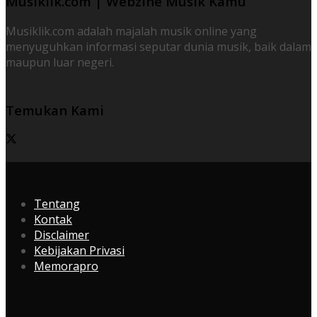
Musiklik.com | Webzine Musik Kamu
Musiklik.com adalah majalah musik online yang
menyuguhkan informasi seputar dunia musik, baik dalam
maupun luar negeri.
Temukan Kami
Tentang
Kontak
Disclaimer
Kebijakan Privasi
Memorapro