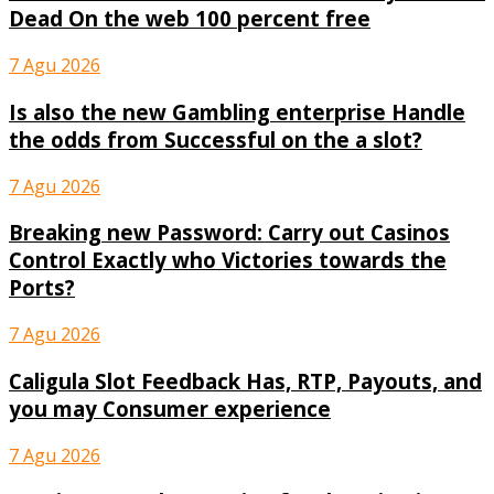
Dead On the web 100 percent free
7 Agu 2026
Is also the new Gambling enterprise Handle
the odds from Successful on the a slot?
7 Agu 2026
Breaking new Password: Carry out Casinos
Control Exactly who Victories towards the
Ports?
7 Agu 2026
Caligula Slot Feedback Has, RTP, Payouts, and
you may Consumer experience
7 Agu 2026