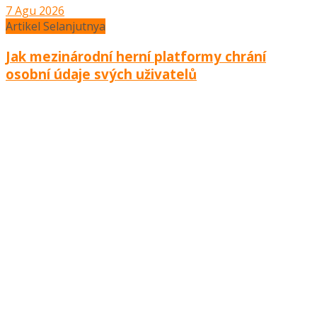
7 Agu 2026
Artikel Selanjutnya
Jak mezinárodní herní platformy chrání
osobní údaje svých uživatelů