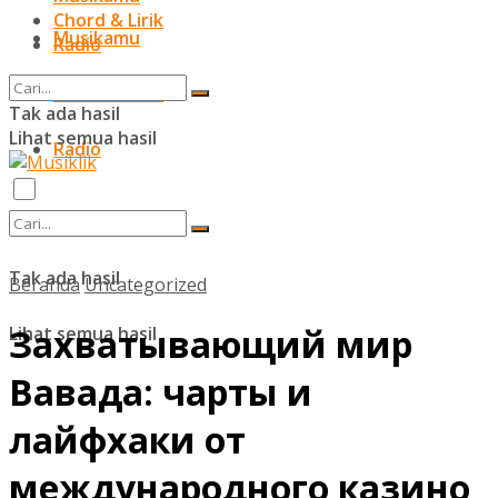
Chord & Lirik
Musikamu
Radio
Chord & Lirik
Tak ada hasil
Lihat semua hasil
Radio
Tak ada hasil
Beranda
Uncategorized
Захватывающий мир
Lihat semua hasil
Вавада: чарты и
лайфхаки от
международного казино