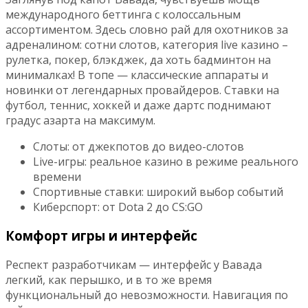
международного беттинга с колоссальным
ассортиментом. Здесь словно рай для охотников за
адреналином: сотни слотов, категория live казино –
рулетка, покер, блэкджек, да хоть бадминтон на
минималках! В топе — классические аппараты и
новинки от легендарных провайдеров. Ставки на
футбол, теннис, хоккей и даже дартс поднимают
градус азарта на максимум.
Слоты: от джекпотов до видео-слотов
Live-игры: реальное казино в режиме реального
времени
Спортивные ставки: широкий выбор событий
Киберспорт: от Dota 2 до CS:GO
Комфорт игры и интерфейс
Респект разработчикам — интерфейс у Вавада
легкий, как перышко, и в то же время
функциональный до невозможности. Навигация по