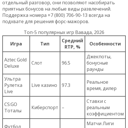
отдельный разговор, они позволяют насобирать
приятных бонусов на любые виды развлечений.
Поддержка номера +7 (800) 706-90-13 всегда на
подхвате для решения форс-мажоров.
Топ-5 популярных игр Вавада, 2026
Средний
Игра
Тип
Особенности
RTP, %
Джекпоты,
Aztec Gold
Слот
96.5
бонусные
Deluxe
раунды
Ультра
Реальное
Рулетка
Live казино
97.3
время, дилер
Live
Ставки с
CS:GO
Киберспорт
–
реальным
Тоталы
коэффициентом
Матчи Лиги
Футбол