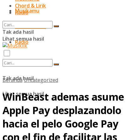
Chord & Lirik
Musikamu
Radio
Chord & Lirik
Tak ada hasil
Lihat semua hasil
Radio
Tak ada hasil
Beranda
Uncategorized
WinBeast ademas asume
Lihat semua hasil
Apple Pay desplazandolo
hacia el pelo Google Pay
con el fin de facilitar las