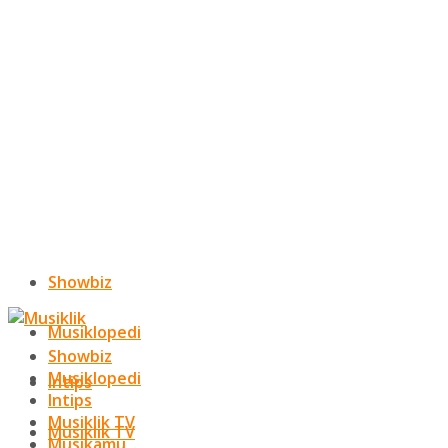
Showbiz
Musiklopedi
Showbiz
Musiklopedi
Intips
Intips
Musiklik TV
Musiklik TV
Musikamu