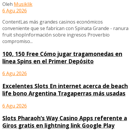
Oleh
Musiklik
6 Agu 2026
ContentLas más grandes casinos económicos
conveniente que se fabrican con Spinata Grande - ranura
fruit shopInformación sobre ingresos Proverbio
compromiso...
100, 150 Free Cómo jugar tragamonedas en
línea Spins en el Primer Depósito
6 Agu 2026
Excelentes Slots En internet acerca de beach
life bono Argentina Tragaperras más usadas
6 Agu 2026
Slots Pharaoh’s Way Casino Apps referente a
Giros gratis en lightning link Google Play