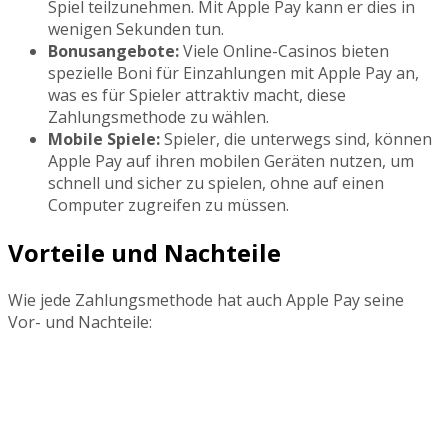
Spiel teilzunehmen. Mit Apple Pay kann er dies in
wenigen Sekunden tun.
Bonusangebote:
Viele Online-Casinos bieten
spezielle Boni für Einzahlungen mit Apple Pay an,
was es für Spieler attraktiv macht, diese
Zahlungsmethode zu wählen.
Mobile Spiele:
Spieler, die unterwegs sind, können
Apple Pay auf ihren mobilen Geräten nutzen, um
schnell und sicher zu spielen, ohne auf einen
Computer zugreifen zu müssen.
Vorteile und Nachteile
Wie jede Zahlungsmethode hat auch Apple Pay seine
Vor- und Nachteile: