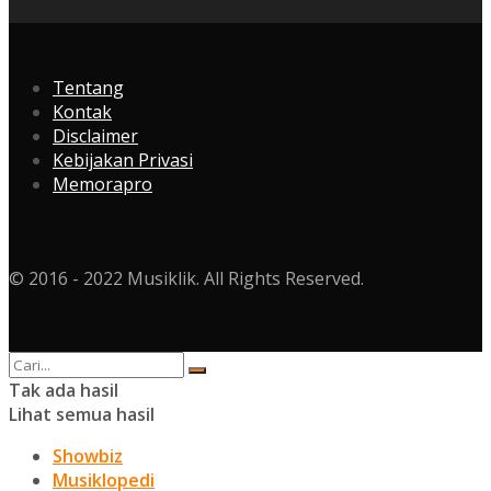
Tentang
Kontak
Disclaimer
Kebijakan Privasi
Memorapro
© 2016 - 2022 Musiklik. All Rights Reserved.
Tak ada hasil
Lihat semua hasil
Showbiz
Musiklopedi