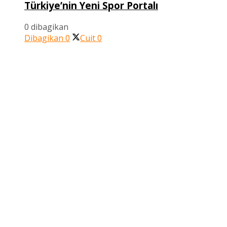
Türkiye’nin Yeni Spor Portalı
0 dibagikan
Dibagikan
0
Cuit
0