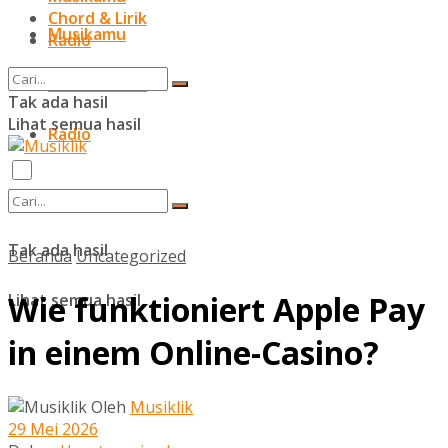
Chord & Lirik
Musikamu
Radio
Chord & Lirik
Tak ada hasil
Lihat semua hasil
Radio
Tak ada hasil
Beranda
Uncategorized
Wie funktioniert Apple Pay
Lihat semua hasil
in einem Online-Casino?
Oleh
Musiklik
29 Mei 2026