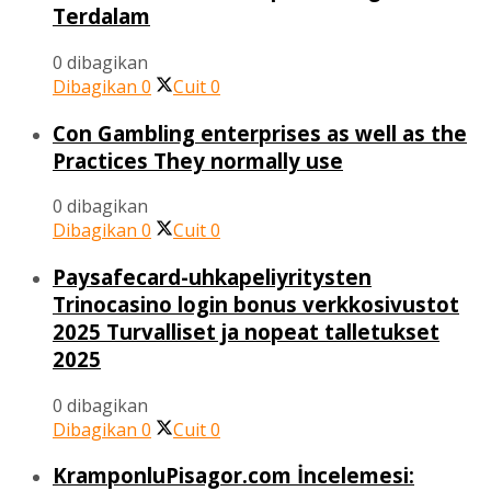
Terdalam
0 dibagikan
Dibagikan
0
Cuit
0
Con Gambling enterprises as well as the
Practices They normally use
0 dibagikan
Dibagikan
0
Cuit
0
Paysafecard-uhkapeliyritysten
Trinocasino login bonus verkkosivustot
2025 Turvalliset ja nopeat talletukset
2025
0 dibagikan
Dibagikan
0
Cuit
0
KramponluPisagor.com İncelemesi: