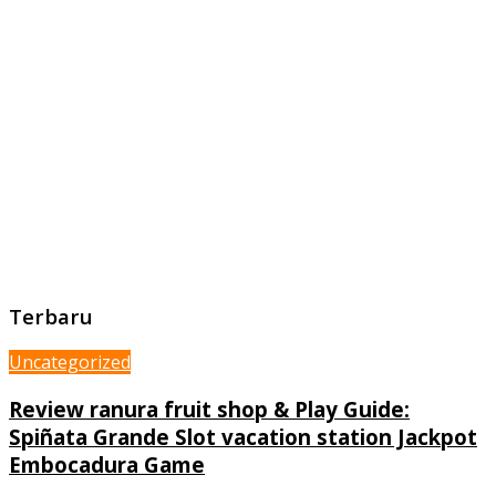
Terbaru
Uncategorized
Review ranura fruit shop & Play Guide:
Spiñata Grande Slot vacation station Jackpot
Embocadura Game