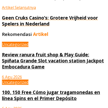
Artikel Selanjutnya
Geen Cruks Casino’s: Grotere Vrijheid voor
Spelers in Nederland
Rekomendasi
Artikel
Uncategorized
Review ranura fruit shop & Play Guide:
Spiñata Grande Slot vacation station Jackpot
Embocadura Game
6 Agu 2026
Uncategorized
100, 150 Free Cómo jugar tragamonedas en
línea Spins en el Primer Depósito