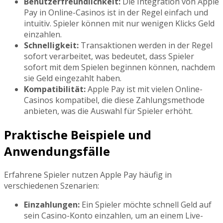
Benutzerfreundlichkeit:
Die Integration von Apple
Pay in Online-Casinos ist in der Regel einfach und
intuitiv. Spieler können mit nur wenigen Klicks Geld
einzahlen.
Schnelligkeit:
Transaktionen werden in der Regel
sofort verarbeitet, was bedeutet, dass Spieler
sofort mit dem Spielen beginnen können, nachdem
sie Geld eingezahlt haben.
Kompatibilität:
Apple Pay ist mit vielen Online-
Casinos kompatibel, die diese Zahlungsmethode
anbieten, was die Auswahl für Spieler erhöht.
Praktische Beispiele und
Anwendungsfälle
Erfahrene Spieler nutzen Apple Pay häufig in
verschiedenen Szenarien:
Einzahlungen:
Ein Spieler möchte schnell Geld auf
sein Casino-Konto einzahlen, um an einem Live-