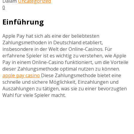
Dalam
Uncategorized
0
Einführung
Apple Pay hat sich als eine der beliebtesten
Zahlungsmethoden in Deutschland etabliert,
insbesondere in der Welt der Online-Casinos. Für
erfahrene Spieler ist es wichtig zu verstehen, wie Apple
Pay in einem Online-Casino funktioniert, um die Vorteile
dieser Zahlungsmethode optimal nutzen zu können.
apple pay casino
Diese Zahlungsmethode bietet eine
schnelle und sichere Möglichkeit, Einzahlungen und
Auszahlungen zu tätigen, was sie zu einer bevorzugten
Wahl für viele Spieler macht.