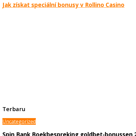
Jak získat speciální bonusy v Rollino Casino
Terbaru
Uncategorized
Spin Bank Boekbespreking goldbet-bonussen 2