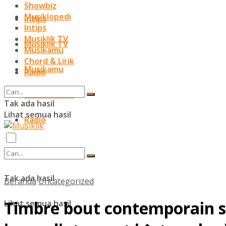
Showbiz
Musiklopedi
Intips
Intips
Musiklik TV
Musiklik TV
Musikamu
Chord & Lirik
Musikamu
Radio
Chord & Lirik
Tak ada hasil
Lihat semua hasil
Radio
Tak ada hasil
Beranda
Uncategorized
Timbre bout contemporain s
Lihat semua hasil