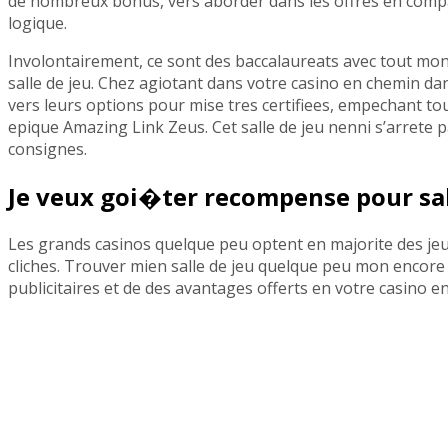
de nombreux bonus, vers aborder dans les offres en compa
logique.
Involontairement, ce sont des baccalaureats avec tout mon 
salle de jeu. Chez agiotant dans votre casino en chemin da
vers leurs options pour mise tres certifiees, empechant tou
epique Amazing Link Zeus. Cet salle de jeu nenni s’arrete
consignes.
Je veux goi�ter recompense pour sall
Les grands casinos quelque peu optent en majorite des jeu
cliches. Trouver mien salle de jeu quelque peu mon encore
publicitaires et de des avantages offerts en votre casino e