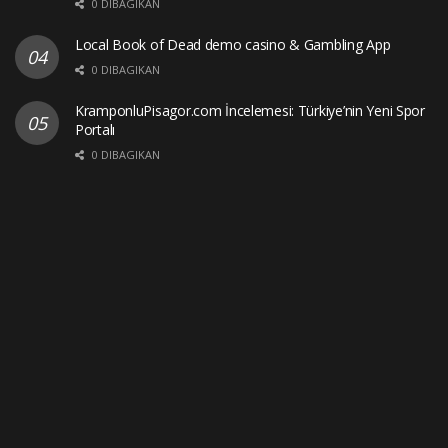
0 DIBAGIKAN
Local Book of Dead demo casino & Gambling App
0 DIBAGIKAN
KramponluPisagor.com İncelemesi: Türkiye’nin Yeni Spor
Portalı
0 DIBAGIKAN