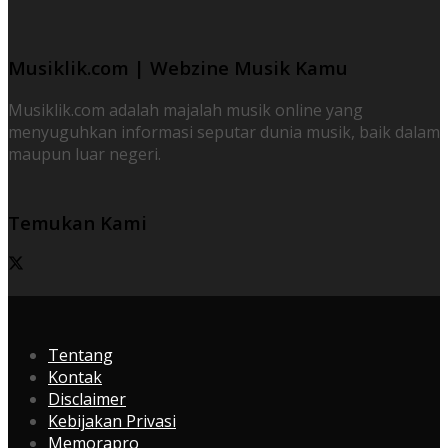
Musiklik.com | Webzine Musik Kamu
Musiklik.com adalah majalah musik online yang
menyuguhkan informasi seputar dunia musik, baik dalam
maupun luar negeri.
Temukan Kami
Tentang
Kontak
Disclaimer
Kebijakan Privasi
Memorapro