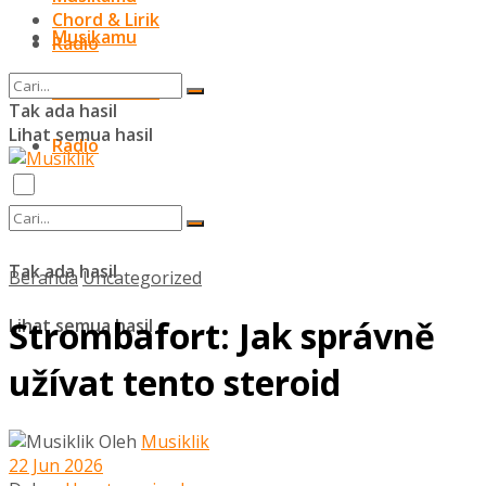
Chord & Lirik
Musikamu
Radio
Chord & Lirik
Tak ada hasil
Lihat semua hasil
Radio
Tak ada hasil
Beranda
Uncategorized
Strombafort: Jak správně
Lihat semua hasil
užívat tento steroid
Oleh
Musiklik
22 Jun 2026