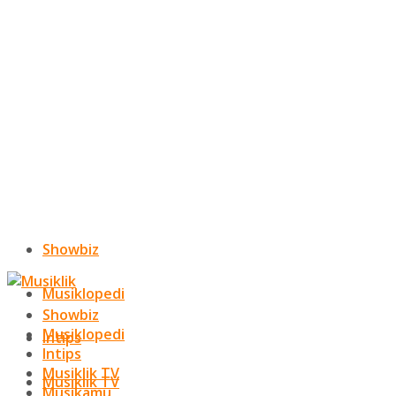
Showbiz
Musiklopedi
Showbiz
Musiklopedi
Intips
Intips
Musiklik TV
Musiklik TV
Musikamu