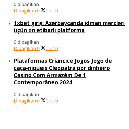
0 dibagikan
Dibagikan
0
Cuit
0
1xbet giriş: Azərbaycanda idman mərcləri
üçün ən etibarlı platforma
0 dibagikan
Dibagikan
0
Cuit
0
Plataformas Criancice Jogos Jogo de
caça-níqueis Cleopatra por dinheiro
Casino Com Armazém De 1
Contemporâneo 2024
0 dibagikan
Dibagikan
0
Cuit
0