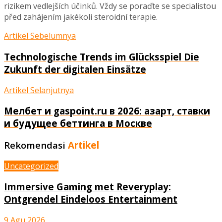
rizikem vedlejších účinků. Vždy se poraďte se specialistou
před zahájením jakékoli steroidní terapie.
Artikel Sebelumnya
Technologische Trends im Glücksspiel Die
Zukunft der digitalen Einsätze
Artikel Selanjutnya
Мелбет и gaspoint.ru в 2026: азарт, ставки
и будущее беттинга в Москве
Rekomendasi
Artikel
Uncategorized
Immersive Gaming met Reveryplay:
Ontgrendel Eindeloos Entertainment
9 Agu 2026