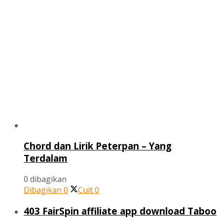
Chord dan Lirik Peterpan – Yang
Terdalam
0 dibagikan
Dibagikan
0
Cuit
0
403 FairSpin affiliate app download Taboo