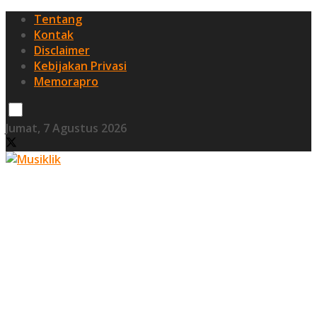
Tentang
Kontak
Disclaimer
Kebijakan Privasi
Memorapro
Jumat, 7 Agustus 2026