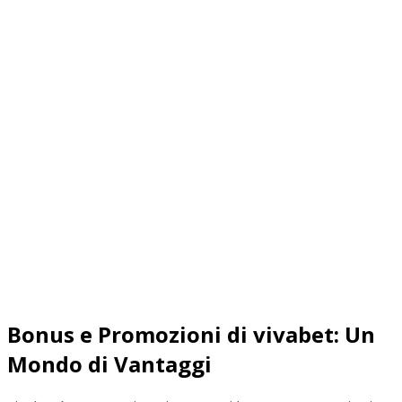
Bonus e Promozioni di vivabet: Un
Mondo di Vantaggi