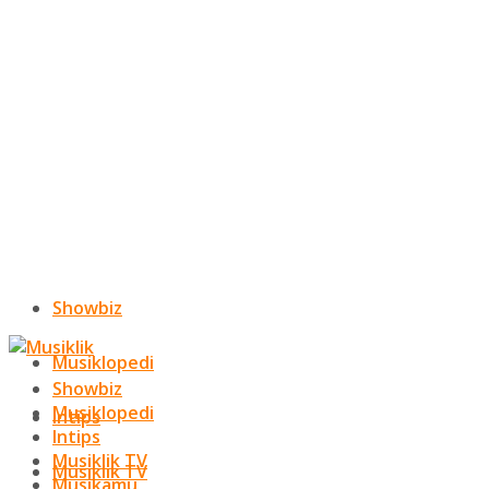
Showbiz
Musiklopedi
Showbiz
Musiklopedi
Intips
Intips
Musiklik TV
Musiklik TV
Musikamu