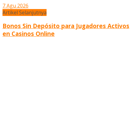
7 Agu 2026
Artikel Selanjutnya
Bonos Sin Depósito para Jugadores Activos
en Casinos Online