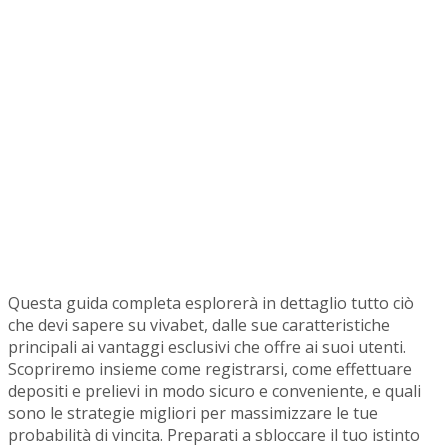
Questa guida completa esplorerà in dettaglio tutto ciò
che devi sapere su vivabet, dalle sue caratteristiche
principali ai vantaggi esclusivi che offre ai suoi utenti.
Scopriremo insieme come registrarsi, come effettuare
depositi e prelievi in modo sicuro e conveniente, e quali
sono le strategie migliori per massimizzare le tue
probabilità di vincita. Preparati a sbloccare il tuo istinto