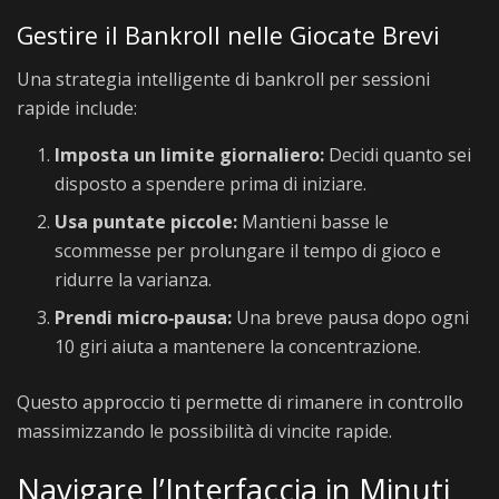
Gestire il Bankroll nelle Giocate Brevi
Una strategia intelligente di bankroll per sessioni
rapide include:
Imposta un limite giornaliero:
Decidi quanto sei
disposto a spendere prima di iniziare.
Usa puntate piccole:
Mantieni basse le
scommesse per prolungare il tempo di gioco e
ridurre la varianza.
Prendi micro‑pausa:
Una breve pausa dopo ogni
10 giri aiuta a mantenere la concentrazione.
Questo approccio ti permette di rimanere in controllo
massimizzando le possibilità di vincite rapide.
Navigare l’Interfaccia in Minuti