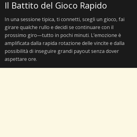
Il Battito del Gioco Rapido
In una sessione tipica, ti connetti, scegli un gioco, fai
girare qualche rullo e decidi se continuare con il
prossimo giro—tutto in pochi minuti. L’emozione è
amplificata dalla rapida rotazione delle vincite e dalla
possibilità di inseguire grandi payout senza dover
aspettare ore.