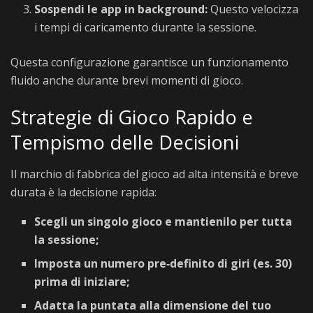
Sospendi le app in background:
Questo velocizza
i tempi di caricamento durante la sessione.
Questa configurazione garantisce un funzionamento
fluido anche durante brevi momenti di gioco.
Strategie di Gioco Rapido e
Tempismo delle Decisioni
Il marchio di fabbrica del gioco ad alta intensità e breve
durata è la decisione rapida:
Scegli un singolo gioco e mantienilo per tutta
la sessione;
Imposta un numero pre‑definito di giri (es. 30)
prima di iniziare;
Adatta la puntata alla dimensione del tuo