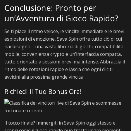
Conclusione: Pronto per
un’Avventura di Gioco Rapido?
Se ti piace il ritmo veloce, le vincite immediate e le brevi
esplosioni di emozione, Sava Spin offre tutto ciò di cui
hai bisogno—una vasta libreria di giochi, compatibilità
mobile, convenienza crypto e un’interfaccia compatta,
tutto orientato a sessioni brevi ma intense. Abbraccia il
ritmo delle rotazioni rapide e lascia che ogni clic ti
avvicini alla prossima grande vincita.
Richiedi il Tuo Bonus Ora!
Il tocco finale? Immergiti in Sava Spin oggi stesso e
scopri come il gioco rapido può trasformare momenti