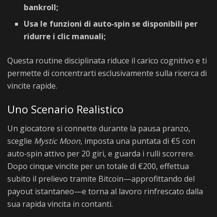
bankroll;
Usa le funzioni di auto‑spin se disponibili per
ridurre i clic manuali;
Questa routine disciplinata riduce il carico cognitivo e ti
permette di concentrarti esclusivamente sulla ricerca di
vincite rapide.
Uno Scenario Realistico
Un giocatore si connette durante la pausa pranzo,
sceglie
Mystic Moon
, imposta una puntata di €5 con
auto‑spin attivo per 20 giri, e guarda i rulli scorrere.
Dopo cinque vincite per un totale di €200, effettua
subito il prelievo tramite Bitcoin—approfittando del
payout istantaneo—e torna al lavoro rinfrescato dalla
sua rapida vincita in contanti.