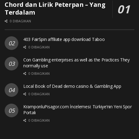
Chord dan Lirik Peterpan – Yang
Terdalam
0 DIBAGIKAN
403 FairSpin affiliate app download Taboo
0 DIBAGIKAN
Con Gambling enterprises as well as the Practices They
normally use
0 DIBAGIKAN
Local Book of Dead demo casino & Gambling App
0 DIBAGIKAN
KramponluPisagor.com İncelemesi: Türkiye’nin Yeni Spor
Portalı
0 DIBAGIKAN