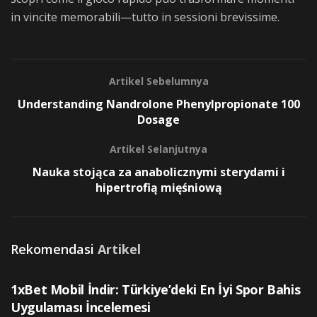
in vincite memorabili—tutto in sessioni brevissime.
Artikel Sebelumnya
Understanding Nandrolone Phenylpropionate 100
Dosage
Artikel Selanjutnya
Nauka stojąca za anabolicznymi sterydami i
hipertrofią mięśniową
Rekomendasi
Artikel
UNCATEGORIZED
1xBet Mobil İndir: Türkiye’deki En İyi Spor Bahis
Uygulaması İncelemesi