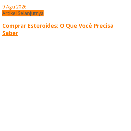
9 Agu 2026
Artikel Selanjutnya
Comprar Esteroides: O Que Você Precisa
Saber