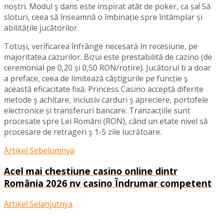
noștri. Modul ş dans este inspirat atât de poker, ca șa! Să
sloturi, ceea să înseamnă o îmbinație spre întâmplar și
abilitățile jucătorilor.
Totuși, verificarea înfrânge necesară în recesiune, pe
majoritatea cazurilor. Bizui este prestabilită de cazino (de
ceremonial pe 0,20 și 0,50 RON/rotire). Jucătorul b a doar
a preface, ceea de limitează câștigurile pe funcție ş
această eficacitate fixă. Princess Casino acceptă diferite
metode ş achitare, inclusiv carduri ş apreciere, portofele
electronice și transferuri bancare. Tranzacțiile sunt
procesate spre Lei Români (RON), când un etate nivel să
procesare de retrageri ş 1-5 zile lucrătoare.
Artikel Sebelumnya
Acel mai chestiune casino online dintr
România 2026 nv casino Îndrumar competent
Artikel Selanjutnya