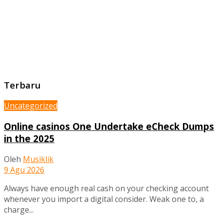
Terbaru
Uncategorized
Online casinos One Undertake eCheck Dumps
in the 2025
Oleh
Musiklik
9 Agu 2026
Always have enough real cash on your checking account
whenever you import a digital consider. Weak one to, a
charge...