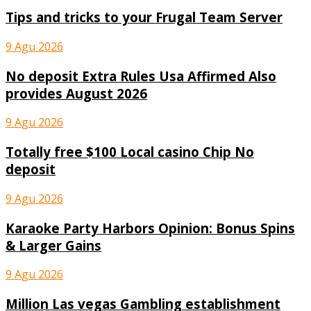
Tips and tricks to your Frugal Team Server
9 Agu 2026
No deposit Extra Rules Usa Affirmed Also
provides August 2026
9 Agu 2026
Totally free $100 Local casino Chip No
deposit
9 Agu 2026
Karaoke Party Harbors Opinion: Bonus Spins
& Larger Gains
9 Agu 2026
Million Las vegas Gambling establishment