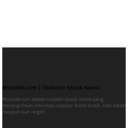
Musiklik.com | Webzine Musik Kamu
Musiklik.com adalah majalah musik online yang
menyuguhkan informasi seputar dunia musik, baik dalam
maupun luar negeri.