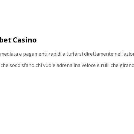
ibet Casino
mediata e pagamenti rapidi a tuffarsi direttamente nell’azio
i che soddisfano chi vuole adrenalina veloce e rulli che gira