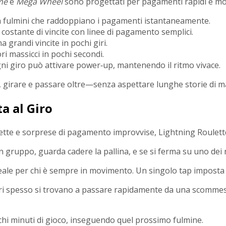
me
e
Mega Wheel
sono progettati per pagamenti rapidi e mo
n fulmini che raddoppiano i pagamenti istantaneamente.
costante di vincite con linee di pagamento semplici.
grandi vincite in pochi giri.
i massicci in pochi secondi.
gni giro può attivare power‑up, mantenendo il ritmo vivace.
, girare e passare oltre—senza aspettare lunghe storie di m
a al Giro
ette e sorprese di pagamento improvvise, Lightning Roulette 
gruppo, guarda cadere la pallina, e se si ferma su uno dei 
eale per chi è sempre in movimento. Un singolo tap imposta la
tori spesso si trovano a passare rapidamente da una scomme
hi minuti di gioco, inseguendo quel prossimo fulmine.