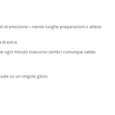
enti di emozione—niente lunghe preparazioni o attese
 di extra.
ce che ogni minuto trascorso sembri comunque valido.
sate su un singolo gioco.