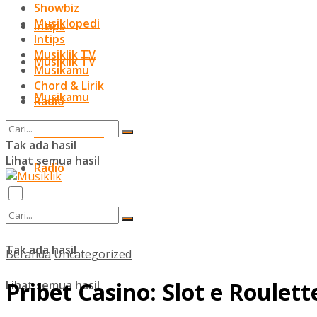
Showbiz
Musiklopedi
Intips
Intips
Musiklik TV
Musiklik TV
Musikamu
Chord & Lirik
Musikamu
Radio
Chord & Lirik
Tak ada hasil
Lihat semua hasil
Radio
Tak ada hasil
Beranda
Uncategorized
Pribet Casino: Slot e Roulett
Lihat semua hasil