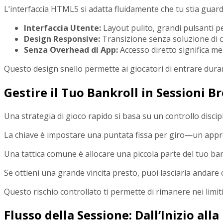
L’interfaccia HTML5 si adatta fluidamente che tu stia guar
Interfaccia Utente:
Layout pulito, grandi pulsanti pe
Design Responsive:
Transizione senza soluzione di c
Senza Overhead di App:
Accesso diretto significa me
Questo design snello permette ai giocatori di entrare dur
Gestire il Tuo Bankroll in Sessioni Br
Una strategia di gioco rapido si basa su un controllo discip
La chiave è impostare una puntata fissa per giro—un appro
Una tattica comune è allocare una piccola parte del tuo b
Se ottieni una grande vincita presto, puoi lasciarla andare 
Questo rischio controllato ti permette di rimanere nei limi
Flusso della Sessione: Dall’Inizio all