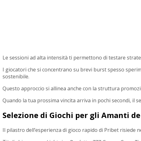
Le sessioni ad alta intensità ti permettono di testare strate
I giocatori che si concentrano su brevi burst spesso spe
sostenibile.
Questo approccio si allinea anche con la struttura promozio
Quando la tua prossima vincita arriva in pochi secondi, il s
Selezione di Giochi per gli Amanti de
Il pilastro dell’esperienza di gioco rapido di Pribet risiede n