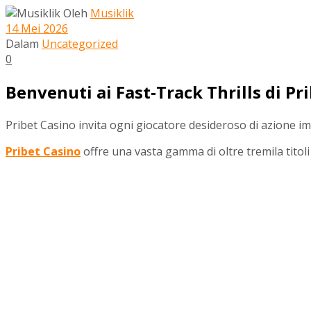
Oleh
Musiklik
14 Mei 2026
Dalam
Uncategorized
0
Benvenuti ai Fast‑Track Thrills di Pr
Pribet Casino invita ogni giocatore desideroso di azione im
Pribet Casino
offre una vasta gamma di oltre tremila titol