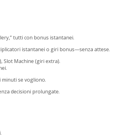
ery,” tutti con bonus istantanei.
iplicatori istantanei o giri bonus—senza attese.
 Slot Machine (giri extra).
nei.
i minuti se vogliono.
senza decisioni prolungate.
.