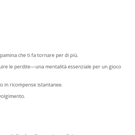
opamina che ti fa tornare per di più.
ire le perdite—una mentalità essenziale per un gioco
no in ricompense istantanee.
nvolgimento.