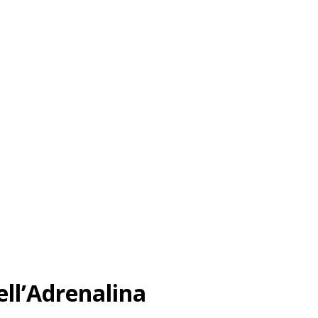
ell’Adrenalina