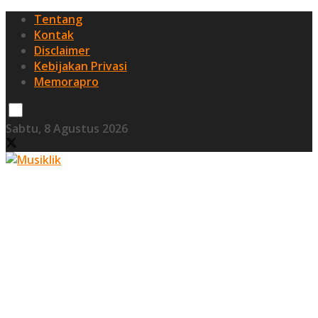
Tentang
Kontak
Disclaimer
Kebijakan Privasi
Memorapro
Sabtu, 8 Agustus 2026