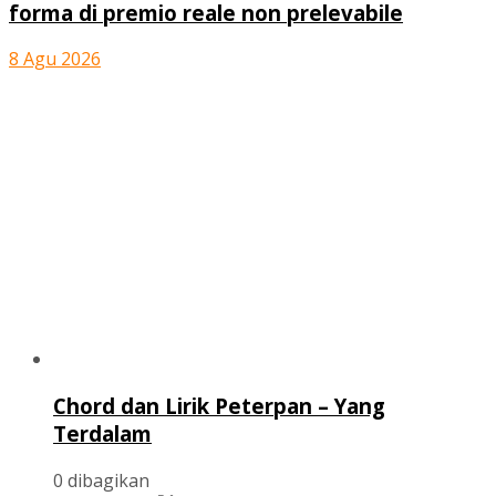
forma di premio reale non prelevabile
8 Agu 2026
Chord dan Lirik Peterpan – Yang
Terdalam
0 dibagikan