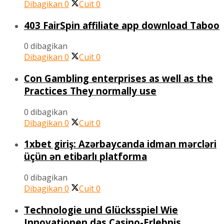
Dibagikan
0
Cuit
0
403 FairSpin affiliate app download Taboo
0 dibagikan
Dibagikan
0
Cuit
0
Con Gambling enterprises as well as the
Practices They normally use
0 dibagikan
Dibagikan
0
Cuit
0
1xbet giriş: Azərbaycanda idman mərcləri
üçün ən etibarlı platforma
0 dibagikan
Dibagikan
0
Cuit
0
Technologie und Glücksspiel Wie
Innovationen das Casino-Erlebnis