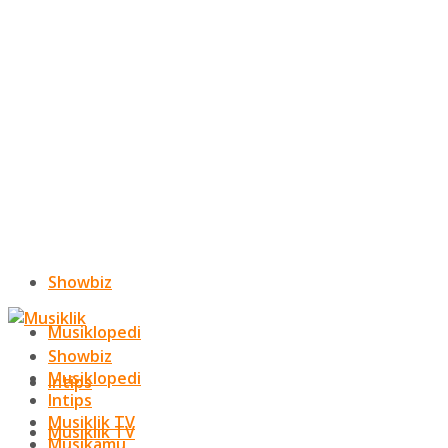
Showbiz
Musiklopedi
Showbiz
Musiklopedi
Intips
Intips
Musiklik TV
Musiklik TV
Musikamu