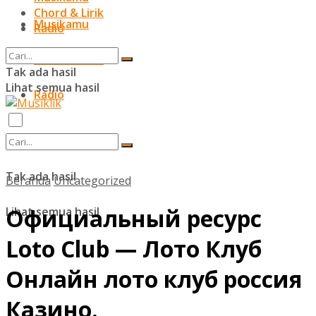
Chord & Lirik
Musikamu
Radio
Chord & Lirik
Tak ada hasil
Lihat semua hasil
Radio
Tak ada hasil
Beranda
Uncategorized
Официальный ресурс
Lihat semua hasil
Loto Club — Лото Клуб
Онлайн лото клуб россия
Казино.