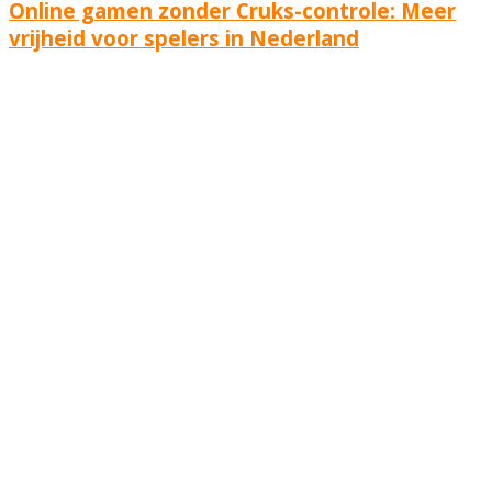
Online gamen zonder Cruks-controle: Meer
vrijheid voor spelers in Nederland