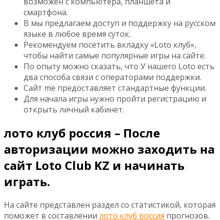
возможен с компьютера, планшета и
смартфона.
В мы предлагаем доступ и поддержку на русском
языке в любое время суток.
Рекомендуем посетить вкладку «Loto клуб»,
чтобы найти самые популярные игры на сайте.
По опыту можно сказать, что У нашего Loto есть
два способа связи с операторами поддержки.
Сайт me предоставляет стандартные функции.
Для начала игры нужно пройти регистрацию и
открыть личный кабинет.
лото клуб россия – После
авторизации можно заходить на
сайт Loto Club KZ и начинать
играть.
На сайте представлен раздел со статистикой, которая
поможет в составлении
лото клуб россия
прогнозов.