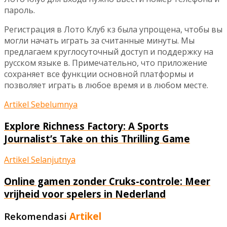
пароль.
Регистрация в Лото Клуб кз была упрощена, чтобы вы
могли начать играть за считанные минуты. Мы
предлагаем круглосуточный доступ и поддержку на
русском языке в. Примечательно, что приложение
сохраняет все функции основной платформы и
позволяет играть в любое время и в любом месте.
Artikel Sebelumnya
Explore Richness Factory: A Sports
Journalist’s Take on this Thrilling Game
Artikel Selanjutnya
Online gamen zonder Cruks-controle: Meer
vrijheid voor spelers in Nederland
Rekomendasi
Artikel