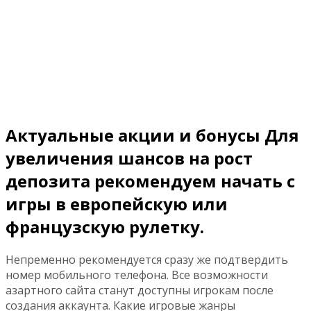
Актуальные акции и бонусы Для
увеличения шансов на рост
депозита рекомендуем начать с
игры в европейскую или
французскую рулетку.
Непременно рекомендуется сразу же подтвердить
номер мобильного телефона. Все возможности
азартного сайта станут доступны игрокам после
создания аккаунта. Какие игровые жанры