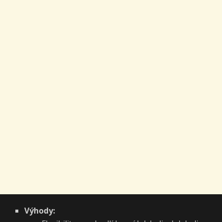
Výhody: