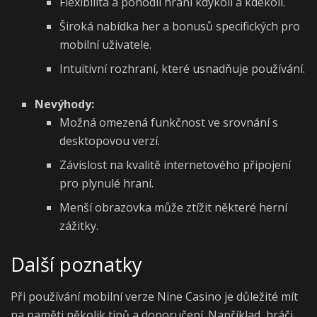
Flexibilita a pohodlí hraní kdykoli a kdekoli.
Široká nabídka her a bonusů specifických pro
mobilní uživatele.
Intuitivní rozhraní, které usnadňuje používání.
Nevýhody:
Možná omezená funkčnost ve srovnání s
desktopovou verzí.
Závislost na kvalitě internetového připojení
pro plynulé hraní.
Menší obrazovka může ztížit některé herní
zážitky.
Další poznatky
Při používání mobilní verze Nine Casino je důležité mít
na paměti několik tipů a doporučení. Například, hráči