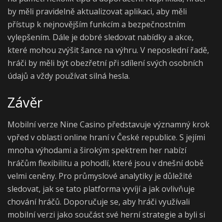
by měli pravidelně aktualizovat aplikaci, aby měli
přístup k nejnovějším funkcím a bezpečnostním
vylepšením. Dále je dobré sledovat nabídky a akce,
které mohou zvýšit šance na výhru. V neposlední řadě,
hráči by měli být obezřetní při sdílení svých osobních
údajů a vždy používat silná hesla.
Závěr
Mobilní verze Nine Casino představuje významný krok
vpřed v oblasti online hraní v České republice. S jejími
mnoha výhodami a širokým spektrem her nabízí
hráčům flexibilitu a pohodlí, které jsou v dnešní době
velmi ceněny. Pro průmyslové analytiky je důležité
sledovat, jak se tato platforma vyvíjí a jak ovlivňuje
chování hráčů. Doporučuje se, aby hráči využívali
mobilní verzi jako součást své herní strategie a byli si