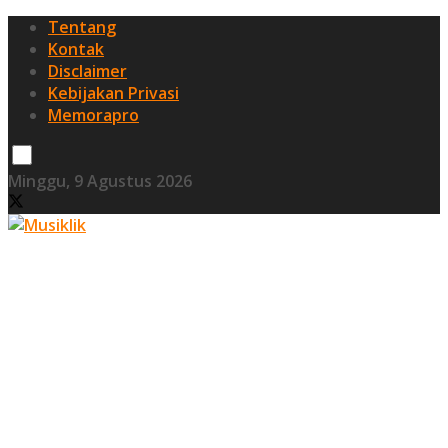
Tentang
Kontak
Disclaimer
Kebijakan Privasi
Memorapro
Minggu, 9 Agustus 2026