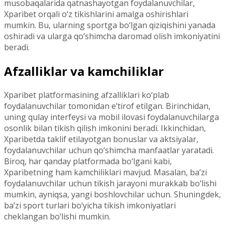
musobaqalarida qatnashayotgan foydalanuvchilar,
Xparibet orqali o‘z tikishlarini amalga oshirishlari
mumkin. Bu, ularning sportga bo‘lgan qiziqishini yanada
oshiradi va ularga qo‘shimcha daromad olish imkoniyatini
beradi.
Afzalliklar va kamchiliklar
Xparibet platformasining afzalliklari ko‘plab
foydalanuvchilar tomonidan e’tirof etilgan. Birinchidan,
uning qulay interfeysi va mobil ilovasi foydalanuvchilarga
osonlik bilan tikish qilish imkonini beradi. Ikkinchidan,
Xparibetda taklif etilayotgan bonuslar va aktsiyalar,
foydalanuvchilar uchun qo‘shimcha manfaatlar yaratadi.
Biroq, har qanday platformada bo‘lgani kabi,
Xparibetning ham kamchiliklari mavjud. Masalan, ba’zi
foydalanuvchilar uchun tikish jarayoni murakkab bo‘lishi
mumkin, ayniqsa, yangi boshlovchilar uchun. Shuningdek,
ba’zi sport turlari bo‘yicha tikish imkoniyatlari
cheklangan bo‘lishi mumkin.