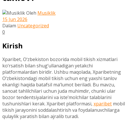
Oleh
Musiklik
15 Jun 2026
Dalam
Uncategorized
0
Kirish
Xparibet, O‘zbekiston bozorida mobil tikish xizmatlari
ko‘rsatish bilan shug‘ullanadigan yetakchi
platformalardan biridir. Ushbu maqolada, Xparibetning
O‘zbekistondagi mobil tikish uchun eng yaxshi tanlov
ekanligi haqida batafsil ma’lumot beriladi. Bu mavzu,
sanoat tahlilchilari uchun juda muhimdir, chunki ular
bozor tendentsiyalarini va iste’molchilar talablarini
tushunishlari kerak. Xparibet platformasi,
xparibet
mobil
tikish jarayonini soddalashtirish va foydalanuvchilarga
qulaylik yaratish bilan ajralib turadi.