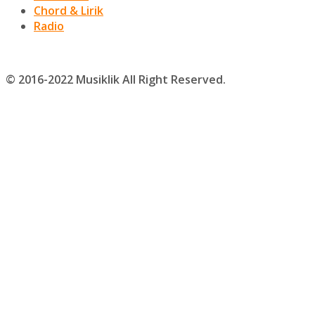
Chord & Lirik
Radio
© 2016-2022 Musiklik All Right Reserved.