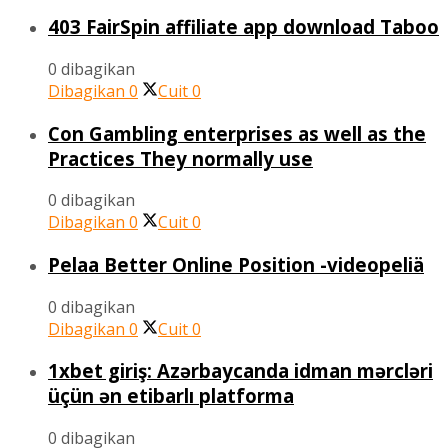
403 FairSpin affiliate app download Taboo
0 dibagikan
Dibagikan
0
Cuit
0
Con Gambling enterprises as well as the
Practices They normally use
0 dibagikan
Dibagikan
0
Cuit
0
Pelaa Better Online Position -videopeliä
0 dibagikan
Dibagikan
0
Cuit
0
1xbet giriş: Azərbaycanda idman mərcləri
üçün ən etibarlı platforma
0 dibagikan