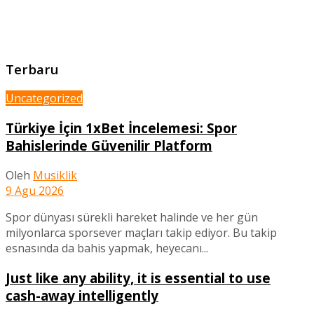
Terbaru
Uncategorized
Türkiye İçin 1xBet İncelemesi: Spor
Bahislerinde Güvenilir Platform
Oleh
Musiklik
9 Agu 2026
Spor dünyası sürekli hareket halinde ve her gün
milyonlarca sporsever maçları takip ediyor. Bu takip
esnasında da bahis yapmak, heyecanı...
Just like any ability, it is essential to use
cash-away intelligently