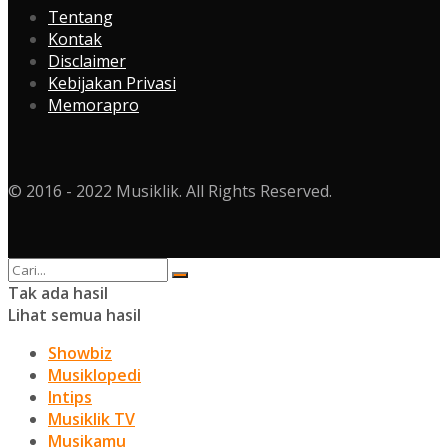
Tentang
Kontak
Disclaimer
Kebijakan Privasi
Memorapro
© 2016 - 2022 Musiklik. All Rights Reserved.
Tak ada hasil
Lihat semua hasil
Showbiz
Musiklopedi
Intips
Musiklik TV
Musikamu