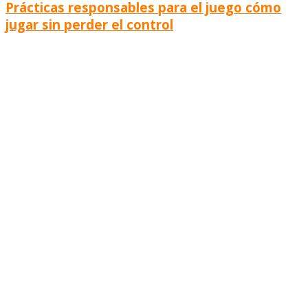
Prácticas responsables para el juego cómo
jugar sin perder el control